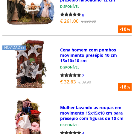
DISPONÍVEL
8
€ 261,00
€ 290,00
-10
%
NOVIDADES
Cena homem com pombos
movimento presépio 10 cm
15x10x10 cm
DISPONÍVEL
2
€ 32,63
€ 39,90
-18
%
Mulher lavando as roupas em
movimento 15x15x10 cm para
presépio com figuras de 10 cm
DISPONÍVEL
4