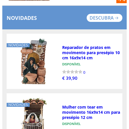
NOVIDADES
DESCUBRA
NOVIDADES
Reparador de pratos em
movimento para presépio 10
cm 16x9x14 cm
DISPONÍVEL
0
€ 39,90
NOVIDADES
Mulher com tear em
movimento 16x9x14 cm para
presépio 12 cm
DISPONÍVEL