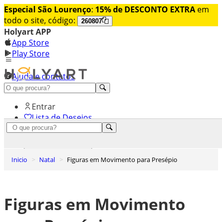
Especial São Lourenço
:
15% de DESCONTO EXTRA
em
todo o site, código:
260807
Holyart APP
App Store
Play Store
Ajuda e contatos
Conheça premium
Entrar
Lista de Desejos
0
Carrinho de Compras
Inicio
Natal
Figuras em Movimento para Presépio
Figuras em Movimento