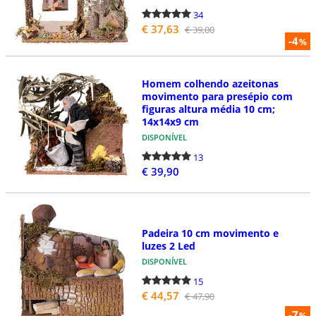
34
€ 37,63
€ 39,00
-4
%
Homem colhendo azeitonas
movimento para presépio com
figuras altura média 10 cm;
14x14x9 cm
DISPONÍVEL
13
€ 39,90
Padeira 10 cm movimento e
luzes 2 Led
DISPONÍVEL
15
€ 44,57
€ 47,90
-7
%