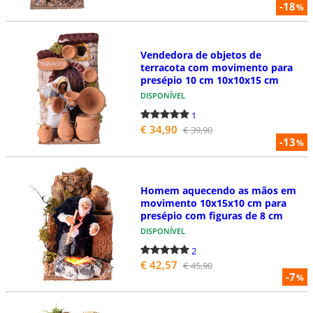
-18
%
Vendedora de objetos de
terracota com movimento para
presépio 10 cm 10x10x15 cm
DISPONÍVEL
1
€ 34,90
€ 39,90
-13
%
Homem aquecendo as mãos em
movimento 10x15x10 cm para
presépio com figuras de 8 cm
DISPONÍVEL
2
€ 42,57
€ 45,90
-7
%