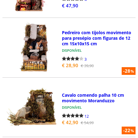
€ 47,90
Pedreiro com tijolos movimento
para presépio com figuras de 12
cm 15x10x15 cm
DISPONÍVEL
3
€ 28,90
€ 39,90
-28
%
Cavalo comendo palha 10 cm
movimento Moranduzzo
DISPONÍVEL
12
€ 42,90
€ 54,99
-22
%