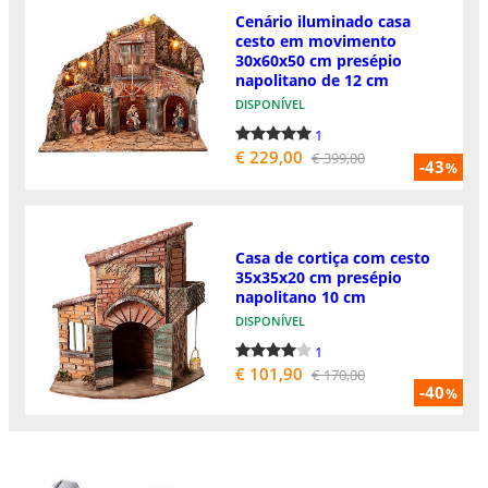
Cenário iluminado casa
cesto em movimento
30x60x50 cm presépio
napolitano de 12 cm
DISPONÍVEL
1
€ 229,00
€ 399,00
-43
%
Casa de cortiça com cesto
35x35x20 cm presépio
napolitano 10 cm
DISPONÍVEL
1
€ 101,90
€ 170,00
-40
%