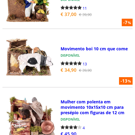
11
€ 37,00
€ 39,90
-7
%
Movimento boi 10 cm que come
DISPONÍVEL
13
€ 34,90
€ 39,90
-13
%
Mulher com polenta em
movimento 10x15x10 cm para
presépio com figuras de 12 cm
DISPONÍVEL
4
€ 45,90