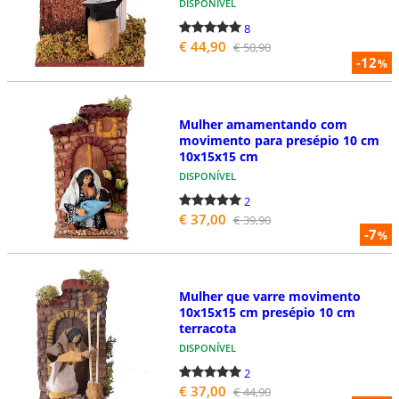
DISPONÍVEL
8
€ 44,90
€ 50,90
-12
%
Mulher amamentando com
movimento para presépio 10 cm
10x15x15 cm
DISPONÍVEL
2
€ 37,00
€ 39,90
-7
%
Mulher que varre movimento
10x15x15 cm presépio 10 cm
terracota
DISPONÍVEL
2
€ 37,00
€ 44,90