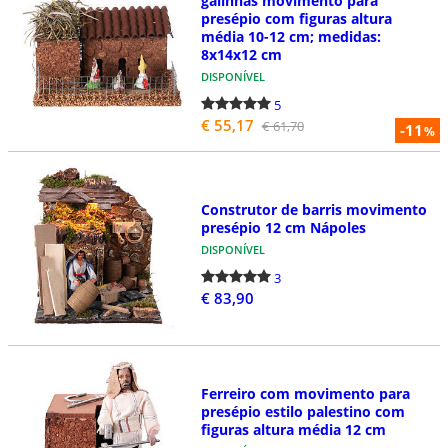
galinhas movimento para
presépio com figuras altura
média 10-12 cm; medidas:
8x14x12 cm
DISPONÍVEL
5
€ 55,17
€ 61,70
-11
%
Construtor de barris movimento
presépio 12 cm Nápoles
DISPONÍVEL
3
€ 83,90
Ferreiro com movimento para
presépio estilo palestino com
figuras altura média 12 cm