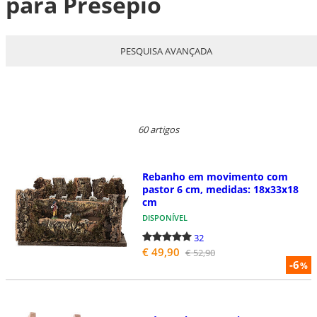
para Presépio
PESQUISA AVANÇADA
60 artigos
Rebanho em movimento com
pastor 6 cm, medidas: 18x33x18
cm
DISPONÍVEL
32
€ 49,90
€ 52,90
-6
%