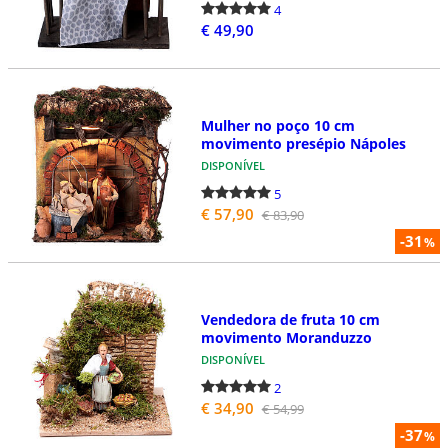
4
€ 49,90
Mulher no poço 10 cm
movimento presépio Nápoles
DISPONÍVEL
5
€ 57,90
€ 83,90
-31
%
Vendedora de fruta 10 cm
movimento Moranduzzo
DISPONÍVEL
2
€ 34,90
€ 54,99
-37
%