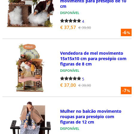
movimento para presépio de 10
cm
DISPONÍVEL
4
€ 37,57
€ 39,90
-6
%
Vendedora de mel movimento
15x15x10 cm para presépio com
figuras de 8 cm
DISPONÍVEL
5
€ 37,00
€ 39,90
-7
%
Mulher no balcão movimento
roupas para presépio com
figuras de 12 cm
DISPONÍVEL