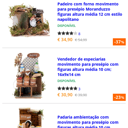
Padeiro com forno movimento
para presépio Moranduzzo
figuras altura média 12 cm estilo
napolitano
DISPONÍVEL
8
€ 34,90
€ 54,99
-37
%
Vendedor de especiarias
movimento para presépio com
figuras altura média 10 cm;
16x9x14 cm
DISPONÍVEL
3
€ 30,90
€ 39,90
-23
%
Padaria ambientação com
movimento para presépio com
figuras altura média 10 cm