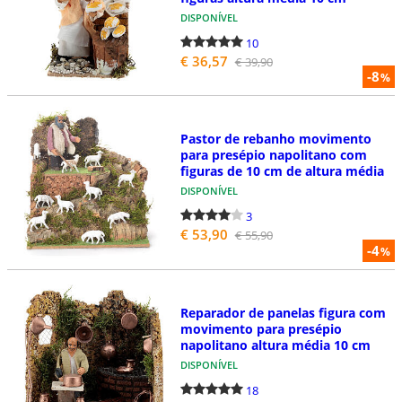
DISPONÍVEL
10
€ 36,57
€ 39,90
-8
%
Pastor de rebanho movimento
para presépio napolitano com
figuras de 10 cm de altura média
DISPONÍVEL
3
€ 53,90
€ 55,90
-4
%
Reparador de panelas figura com
movimento para presépio
napolitano altura média 10 cm
DISPONÍVEL
18