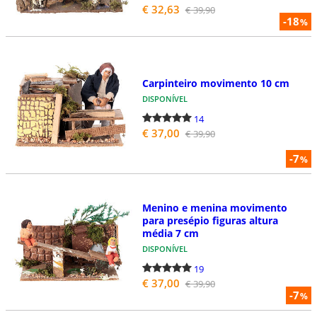
€ 32,63
€ 39,90
-18
%
Carpinteiro movimento 10 cm
DISPONÍVEL
14
€ 37,00
€ 39,90
-7
%
Menino e menina movimento
para presépio figuras altura
média 7 cm
DISPONÍVEL
19
€ 37,00
€ 39,90
-7
%