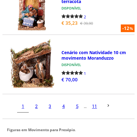
terracota
DISPONÍVEL
2
€ 35,23
€ 39,90
-12
%
Cenário com Natividade 10 cm
movimento Moranduzzo
DISPONÍVEL
1
€ 70,00
1
2
3
4
5
...
11
Figuras em Movimento para Presépio
.