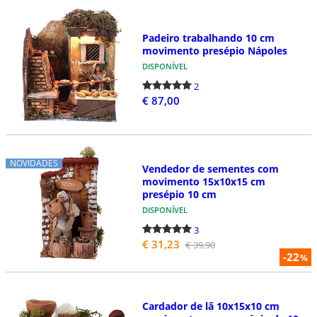
Padeiro trabalhando 10 cm
movimento presépio Nápoles
DISPONÍVEL
2
€ 87,00
NOVIDADES
Vendedor de sementes com
movimento 15x10x15 cm
presépio 10 cm
DISPONÍVEL
3
€ 31,23
€ 39,90
-22
%
Cardador de lã 10x15x10 cm