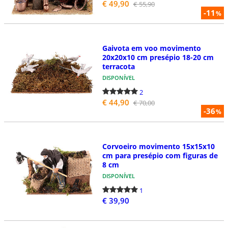
€ 49,90
€ 55,90
-11
%
Gaivota em voo movimento
20x20x10 cm presépio 18-20 cm
terracota
DISPONÍVEL
2
€ 44,90
€ 70,00
-36
%
Corvoeiro movimento 15x15x10
cm para presépio com figuras de
8 cm
DISPONÍVEL
1
€ 39,90