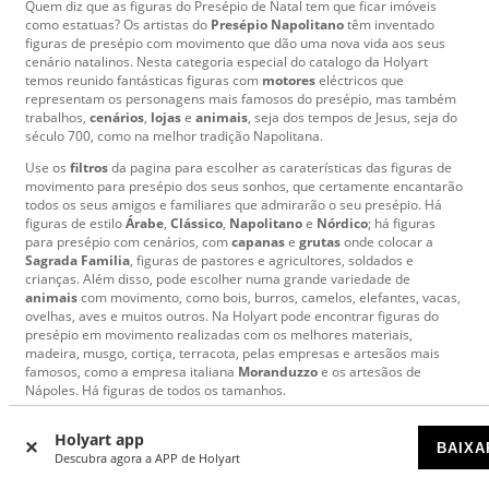
Quem diz que as figuras do Presépio de Natal tem que ficar imóveis
como estatuas? Os artistas do
Presépio Napolitano
têm inventado
figuras de presépio com movimento que dão uma nova vida aos seus
cenário natalinos. Nesta categoria especial do catalogo da Holyart
temos reunido fantásticas figuras com
motores
eléctricos que
representam os personagens mais famosos do presépio, mas também
trabalhos,
cenários
,
lojas
e
animais
, seja dos tempos de Jesus, seja do
século 700, como na melhor tradição Napolitana.
Use os
filtros
da pagina para escolher as caraterísticas das figuras de
movimento para presépio dos seus sonhos, que certamente encantarão
todos os seus amigos e familiares que admirarão o seu presépio. Há
figuras de estilo
Árabe
,
Clássico
,
Napolitano
e
Nórdico
; há figuras
para presépio com cenários, com
capanas
e
grutas
onde colocar a
Sagrada Familia
, figuras de pastores e agricultores, soldados e
crianças. Além disso, pode escolher numa grande variedade de
animais
com movimento, como bois, burros, camelos, elefantes, vacas,
ovelhas, aves e muitos outros. Na Holyart pode encontrar figuras do
presépio em movimento realizadas com os melhores materiais,
madeira, musgo, cortiça, terracota, pelas empresas e artesãos mais
famosos, como a empresa italiana
Moranduzzo
e os artesãos de
Nápoles. Há figuras de todos os tamanhos.
Para qualquer pergunta sobre a categoria Figuras em Movimento para
Holyart app
Presépio, pode contatar-nos por email, telefone, ou no
chat
de Holyart.
BAIXA
Descubra agora a APP de Holyart