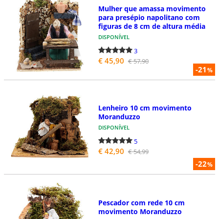
Mulher que amassa movimento
para presépio napolitano com
figuras de 8 cm de altura média
DISPONÍVEL
3
€ 45,90
€ 57,90
-21
%
Lenheiro 10 cm movimento
Moranduzzo
DISPONÍVEL
5
€ 42,90
€ 54,99
-22
%
Pescador com rede 10 cm
movimento Moranduzzo