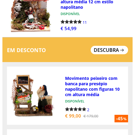
altura média 12 cm estilo
napolitano
DISPONÍVEL
11
€ 54,99
EM DESCONTO
DESCUBRA
Movimento peixeiro com
banca para presépio
napolitano com figuras 10
cm altura média
DISPONÍVEL
2
€ 99,00
€ 179,00
-45
%