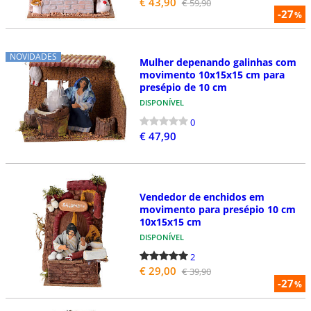
€ 43,90
€ 59,90
-27
%
NOVIDADES
Mulher depenando galinhas com
movimento 10x15x15 cm para
presépio de 10 cm
DISPONÍVEL
0
€ 47,90
Vendedor de enchidos em
movimento para presépio 10 cm
10x15x15 cm
DISPONÍVEL
2
€ 29,00
€ 39,90
-27
%