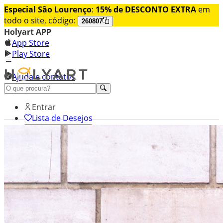
Especial São Lourenço
:
15% de DESCONTO EXTRA
em
todo o site, código:
260807
Holyart APP
App Store
Play Store
Ajuda e contatos
Conheça premium
Entrar
Lista de Desejos
0
Carrinho de Compras