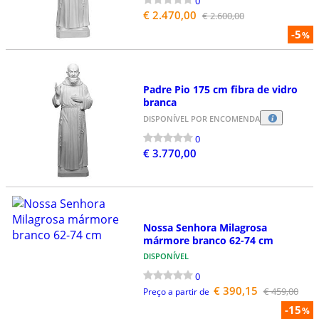
0
€ 2.470,00
€ 2.600,00
-5
%
Padre Pio 175 cm fibra de vidro
branca
DISPONÍVEL POR ENCOMENDA
0
€ 3.770,00
Nossa Senhora Milagrosa
mármore branco 62-74 cm
DISPONÍVEL
0
€ 390,15
€ 459,00
Preço a partir de
-15
%