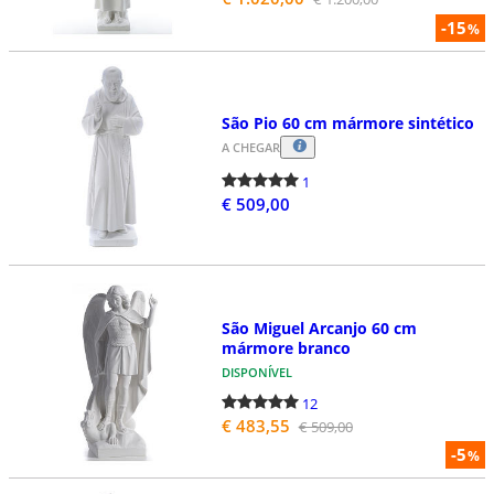
-15
%
São Pio 60 cm mármore sintético
A CHEGAR
1
€ 509,00
São Miguel Arcanjo 60 cm
mármore branco
DISPONÍVEL
12
€ 483,55
€ 509,00
-5
%