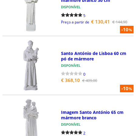
mármore branco 30 cm
DISPONÍVEL
5
€ 130,41
€ 144,90
Preço a partir de
-10
%
Santo António de Lisboa 60 cm
pó de mármore
DISPONÍVEL
0
€ 368,10
€ 409,00
-10
%
Imagem Santo António 65 cm
mármore branco
DISPONÍVEL
2