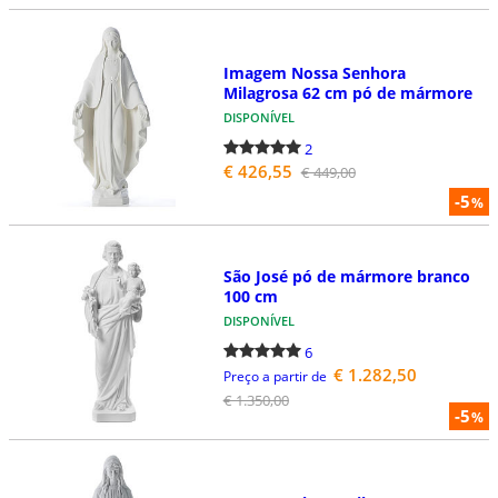
Imagem Nossa Senhora
Milagrosa 62 cm pó de mármore
DISPONÍVEL
2
€ 426,55
€ 449,00
-5
%
São José pó de mármore branco
100 cm
DISPONÍVEL
6
€ 1.282,50
Preço a partir de
€ 1.350,00
-5
%