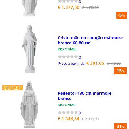
0
€ 1.377,50
€ 1.450,00
-5
%
Cristo mão no coração mármore
branco 60-80 cm
DISPONÍVEL
0
€ 381,65
€ 449,00
Preço a partir de
-15
%
OUTLET
Redentor 130 cm mármore
branco
DISPONÍVEL
0
€ 1.348,64
€ 2.300,00
-41
%