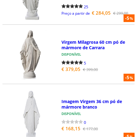
25
€ 284,05
€ 299,00
Preço a partir de
-5
%
Virgem Milagrosa 60 cm pó de
mármore de Carrara
DISPONÍVEL
5
€ 379,05
€ 399,00
-5
%
Imagem Virgem 36 cm pó de
mármore branco
DISPONÍVEL
0
€ 168,15
€ 177,00
-5
%