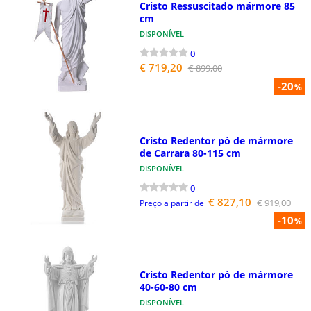
Cristo Ressuscitado mármore 85
cm
DISPONÍVEL
0
€ 719,20
€ 899,00
-20
%
Cristo Redentor pó de mármore
de Carrara 80-115 cm
DISPONÍVEL
0
€ 827,10
€ 919,00
Preço a partir de
-10
%
Cristo Redentor pó de mármore
40-60-80 cm
DISPONÍVEL