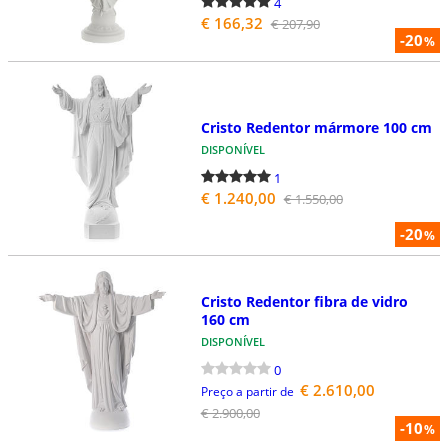
4
€ 166,32
€ 207,90
-20
%
Cristo Redentor mármore 100 cm
DISPONÍVEL
1
€ 1.240,00
€ 1.550,00
-20
%
Cristo Redentor fibra de vidro
160 cm
DISPONÍVEL
0
€ 2.610,00
Preço a partir de
€ 2.900,00
-10
%