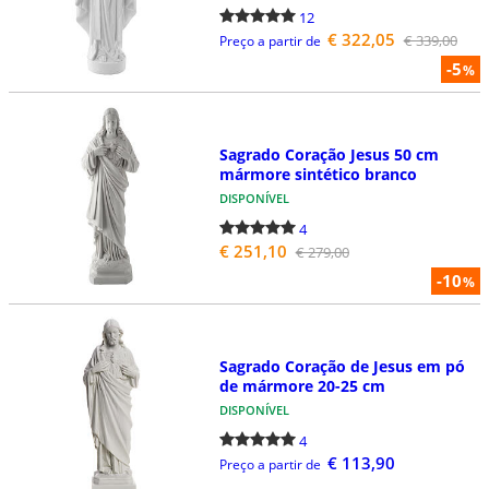
12
€ 322,05
€ 339,00
Preço a partir de
-5
%
Sagrado Coração Jesus 50 cm
mármore sintético branco
DISPONÍVEL
4
€ 251,10
€ 279,00
-10
%
Sagrado Coração de Jesus em pó
de mármore 20-25 cm
DISPONÍVEL
4
€ 113,90
Preço a partir de