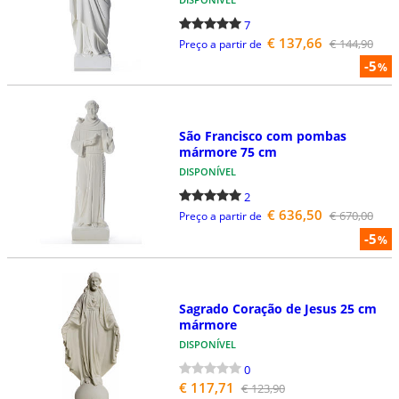
7
€ 137,66
€ 144,90
Preço a partir de
-5
%
São Francisco com pombas
mármore 75 cm
DISPONÍVEL
2
€ 636,50
€ 670,00
Preço a partir de
-5
%
Sagrado Coração de Jesus 25 cm
mármore
DISPONÍVEL
0
€ 117,71
€ 123,90