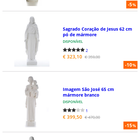
-5
%
Sagrado Coração de Jesus 62 cm
pó de mármore
DISPONÍVEL
2
€ 323,10
€ 359,00
-10
%
Imagem São José 65 cm
mármore branco
DISPONÍVEL
1
€ 399,50
€ 470,00
-15
%