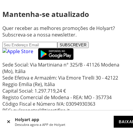
Mantenha-se atualizado
Quer receber as melhores promoções de Holyart?
Subscreva-se a nossa newsletter.
SUBSCREVER
Sede Social: Via Martiniana n° 325/B - 41126 Modena
(Mo), Itália
Sede Efetiva e Armazém: Via Emore Tirelli 30 - 42122
Reggio Emilia (Re), Itália
Capital Social: 1.297.719,24 €
Registo Comercial de Modena - REA: MO - 357734
Código Fiscal e Número IVA: 03094930363
PEC: pulcranetsrl@ticertifica.it
Holyart app
BAIXA
Copyright © 2026 Pulcranet S.r.l.
Descubra agora a APP de Holyart
As marcas, as fotos, as imagens, os textos e o design da