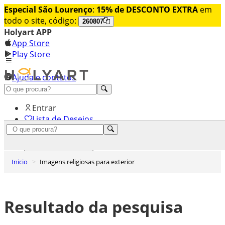
Especial São Lourenço
:
15% de DESCONTO EXTRA
em
todo o site, código:
260807
Holyart APP
App Store
Play Store
Ajuda e contatos
Conheça premium
Entrar
Lista de Desejos
0
Carrinho de Compras
Inicio
Imagens religiosas para exterior
Resultado da pesquisa