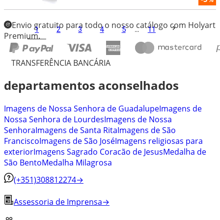
Envio gratuito para todo o nosso catálogo com Holyart
1
2
3
4
5
...
11
Premium.
TRANSFERÊNCIA BANCÁRIA
departamentos aconselhados
Imagens de Nossa Senhora de Guadalupe
Imagens de
Nossa Senhora de Lourdes
Imagens de Nossa
Senhora
Imagens de Santa Rita
Imagens de São
Francisco
Imagens de São José
Imagens religiosas para
exterior
Imagens Sagrado Coracão de Jesus
Medalha de
São Bento
Medalha Milagrosa
(+351)308812274
→
Assessoria de Imprensa
→