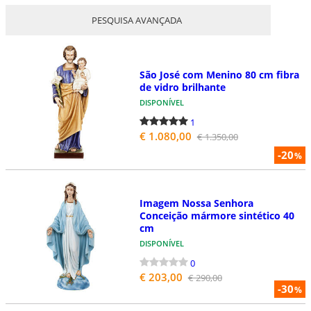
PESQUISA AVANÇADA
São José com Menino 80 cm fibra
de vidro brilhante
DISPONÍVEL
1
€ 1.080,00
€ 1.350,00
-20
%
Imagem Nossa Senhora
Conceição mármore sintético 40
cm
DISPONÍVEL
0
€ 203,00
€ 290,00
-30
%