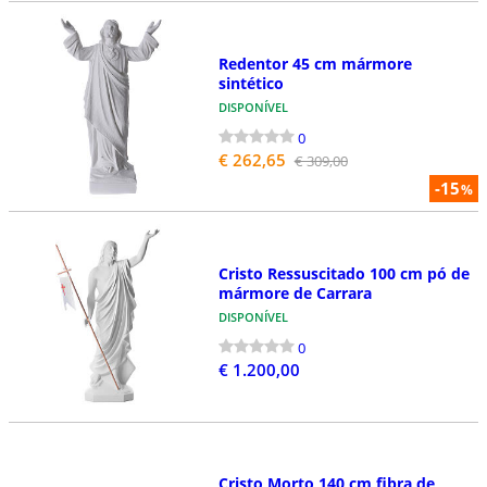
Redentor 45 cm mármore
sintético
DISPONÍVEL
0
€ 262,65
€ 309,00
-15
%
Cristo Ressuscitado 100 cm pó de
mármore de Carrara
DISPONÍVEL
0
€ 1.200,00
Cristo Morto 140 cm fibra de