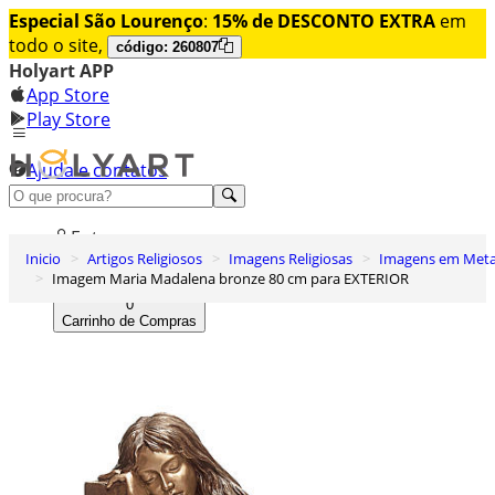
Especial São Lourenço
:
15% de DESCONTO EXTRA
em
todo o site,
código: 260807
Holyart APP
App Store
Play Store
Ajuda e contatos
Conheça premium
Entrar
Inicio
Artigos Religiosos
Imagens Religiosas
Imagens em Meta
Lista de Desejos
Imagem Maria Madalena bronze 80 cm para EXTERIOR
0
Carrinho de Compras