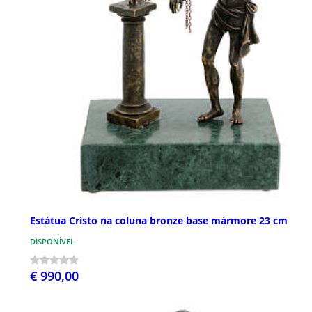
Estátua Cristo na coluna bronze base mármore 23 cm
DISPONÍVEL
€ 990,00