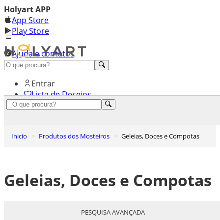
Holyart APP
App Store
Play Store
Ajuda e contatos
Conheça premium
Entrar
Lista de Desejos
0
Carrinho de Compras
Inicio
Produtos dos Mosteiros
Geleias, Doces e Compotas
Geleias, Doces e Compotas
PESQUISA AVANÇADA