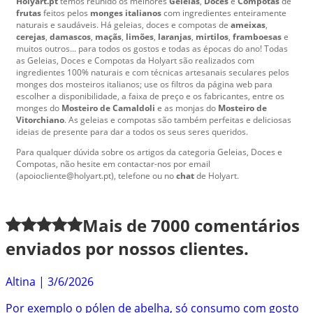
Holyart.pt
temos reunido os melhores
Geleias
,
Doces
e
Compotas
de
frutas
feitos pelos
monges italianos
com ingredientes enteiramente
naturais e saudáveis. Há geleias, doces e compotas de
ameixas
,
cerejas
,
damascos
,
maçãs
,
limões
,
laranjas
,
mirtilos
,
framboesas
e
muitos outros... para todos os gostos e todas as épocas do ano! Todas
as Geleias, Doces e Compotas da Holyart são realizados com
ingredientes 100% naturais e com técnicas artesanais seculares pelos
monges dos mosteiros italianos; use os filtros da página web para
escolher a disponibilidade, a faixa de preço e os fabricantes, entre os
monges do
Mosteiro de Camaldoli
e as monjas do
Mosteiro de
Vitorchiano
. As geleias e compotas são também perfeitas e deliciosas
ideias de presente para dar a todos os seus seres queridos.
Para qualquer dúvida sobre os artigos da categoria Geleias, Doces e
Compotas, não hesite em contactar-nos por email
(apoiocliente@holyart.pt), telefone ou no
chat
de Holyart.
Mais de
7000
comentários
enviados por nossos clientes.
Altina
|
3/6/2026
Por exemplo o pólen de abelha, só consumo com gosto