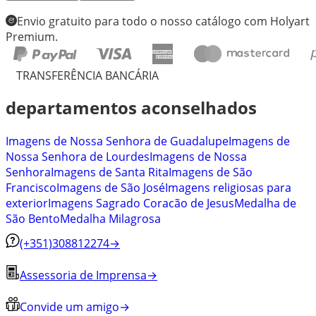
Envio gratuito para todo o nosso catálogo com Holyart
Premium.
TRANSFERÊNCIA BANCÁRIA
departamentos aconselhados
Imagens de Nossa Senhora de Guadalupe
Imagens de
Nossa Senhora de Lourdes
Imagens de Nossa
Senhora
Imagens de Santa Rita
Imagens de São
Francisco
Imagens de São José
Imagens religiosas para
exterior
Imagens Sagrado Coracão de Jesus
Medalha de
São Bento
Medalha Milagrosa
(+351)308812274
→
Assessoria de Imprensa
→
Convide um amigo
→