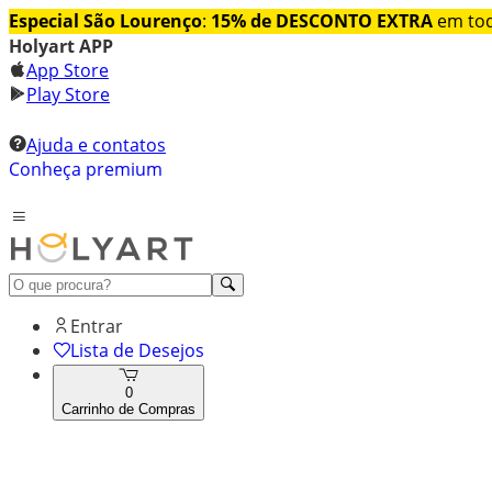
Especial São Lourenço
:
15% de DESCONTO EXTRA
em tod
Holyart APP
App Store
Play Store
Ajuda e contatos
Conheça premium
Entrar
Lista de Desejos
0
Carrinho de Compras