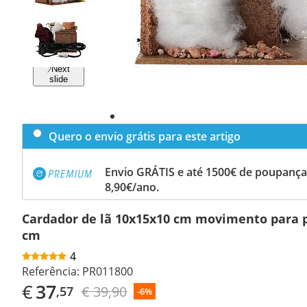
Previous
slide
Next
slide
Quero o envio grátis para este artigo
Envio GRÁTIS e até 1500€ de poupança
8,90€/ano.
Cardador de lã 10x15x10 cm movimento para p
cm
4
Referência:
PR011800
€
37
€ 39,90
,57
-6%