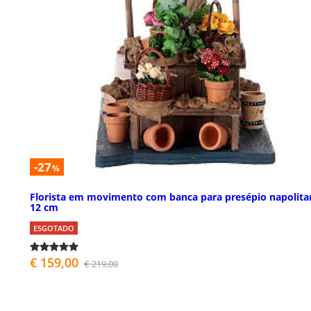
-27
%
Florista em movimento com banca para presépio napolita
12 cm
ESGOTADO
€ 159,00
€ 219,00