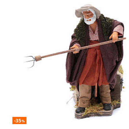
-35
%