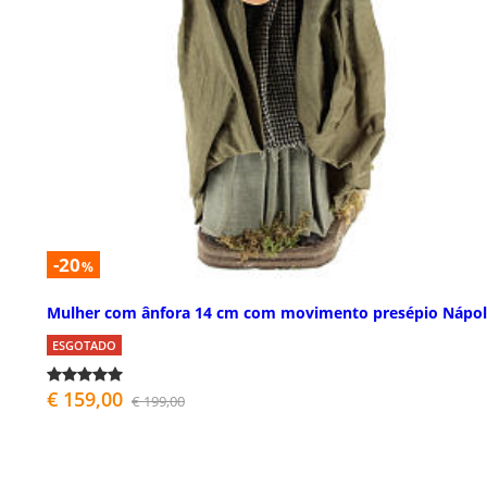
-20
%
Mulher com ânfora 14 cm com movimento presépio Nápol
ESGOTADO
€ 159,00
€ 199,00