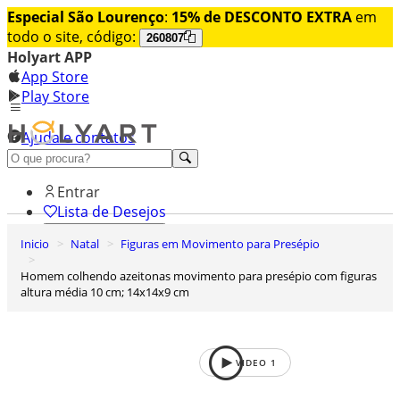
Especial São Lourenço
:
15% de DESCONTO EXTRA
em
todo o site, código:
260807
Holyart APP
App Store
Play Store
Ajuda e contatos
Conheça premium
Entrar
Lista de Desejos
Inicio
Natal
Figuras em Movimento para Presépio
0
Carrinho de Compras
Homem colhendo azeitonas movimento para presépio com figuras
altura média 10 cm; 14x14x9 cm
VIDEO
1