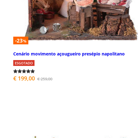
-23
%
Cenário movimento açougueiro presépio napolitano
ESGOTADO
€ 199,00
€ 259,00