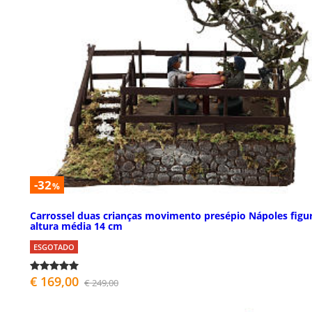
-32
%
Carrossel duas crianças movimento presépio Nápoles figu
altura média 14 cm
ESGOTADO
€ 169,00
€ 249,00