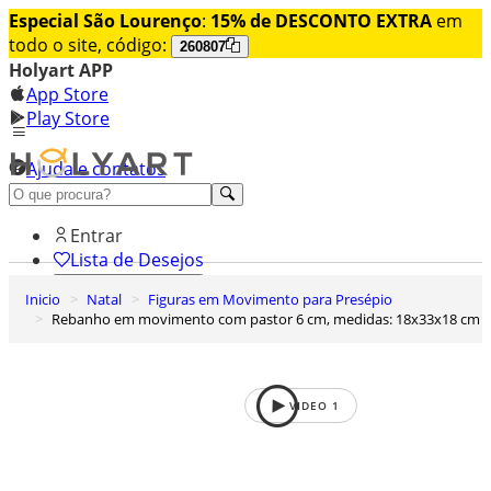
Especial São Lourenço
:
15% de DESCONTO EXTRA
em
todo o site, código:
260807
Holyart APP
App Store
Play Store
Ajuda e contatos
Conheça premium
Entrar
Lista de Desejos
Inicio
Natal
Figuras em Movimento para Presépio
0
Rebanho em movimento com pastor 6 cm, medidas: 18x33x18 cm
Carrinho de Compras
VIDEO
1