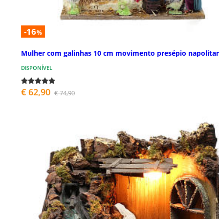
-16
%
Mulher com galinhas 10 cm movimento presépio napolita
DISPONÍVEL
€ 62,90
€ 74,90