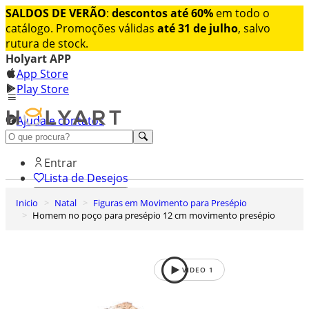
SALDOS DE VERÃO
:
descontos até 60%
em todo o
catálogo. Promoções válidas
até 31 de julho
, salvo
rutura de stock.
Holyart APP
App Store
Play Store
Ajuda e contatos
Conheça premium
Entrar
Lista de Desejos
Inicio
Natal
Figuras em Movimento para Presépio
0
Homem no poço para presépio 12 cm movimento presépio
Carrinho de Compras
VIDEO
1