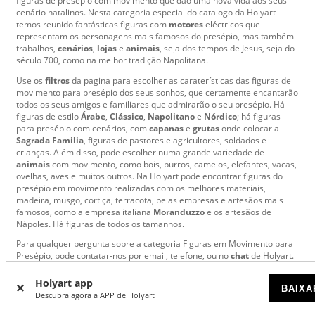
figuras de presépio com movimento que dão uma nova vida aos seus
cenário natalinos. Nesta categoria especial do catalogo da Holyart
temos reunido fantásticas figuras com
motores
eléctricos que
representam os personagens mais famosos do presépio, mas também
trabalhos,
cenários
,
lojas
e
animais
, seja dos tempos de Jesus, seja do
século 700, como na melhor tradição Napolitana.
Use os
filtros
da pagina para escolher as caraterísticas das figuras de
movimento para presépio dos seus sonhos, que certamente encantarão
todos os seus amigos e familiares que admirarão o seu presépio. Há
figuras de estilo
Árabe
,
Clássico
,
Napolitano
e
Nórdico
; há figuras
para presépio com cenários, com
capanas
e
grutas
onde colocar a
Sagrada Familia
, figuras de pastores e agricultores, soldados e
crianças. Além disso, pode escolher numa grande variedade de
animais
com movimento, como bois, burros, camelos, elefantes, vacas,
ovelhas, aves e muitos outros. Na Holyart pode encontrar figuras do
presépio em movimento realizadas com os melhores materiais,
madeira, musgo, cortiça, terracota, pelas empresas e artesãos mais
famosos, como a empresa italiana
Moranduzzo
e os artesãos de
Nápoles. Há figuras de todos os tamanhos.
Para qualquer pergunta sobre a categoria Figuras em Movimento para
Presépio, pode contatar-nos por email, telefone, ou no
chat
de Holyart.
Holyart app
BAIXA
Descubra agora a APP de Holyart
Mais de
7000
comentários