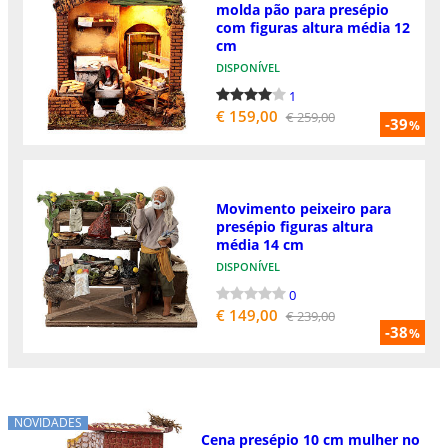
molda pão para presépio
com figuras altura média 12
cm
DISPONÍVEL
1
€ 159,00
€ 259,00
-39
%
Movimento peixeiro para
presépio figuras altura
média 14 cm
DISPONÍVEL
0
€ 149,00
€ 239,00
-38
%
NOVIDADES
Cena presépio 10 cm mulher no