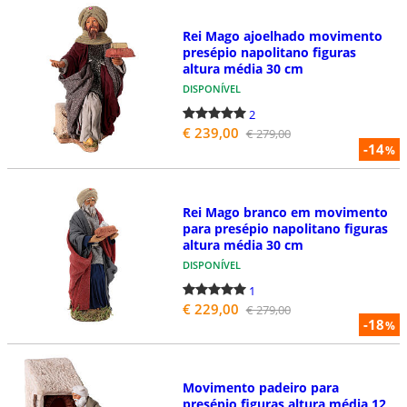
Rei Mago ajoelhado movimento
presépio napolitano figuras
altura média 30 cm
DISPONÍVEL
2
€ 239,00
€ 279,00
-14
%
Rei Mago branco em movimento
para presépio napolitano figuras
altura média 30 cm
DISPONÍVEL
1
€ 229,00
€ 279,00
-18
%
Movimento padeiro para
presépio figuras altura média 12