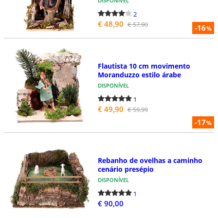
DISPONÍVEL
2
€ 48,90
€ 57,90
-16
%
Flautista 10 cm movimento
Moranduzzo estilo árabe
DISPONÍVEL
1
€ 49,90
€ 59,99
-17
%
Rebanho de ovelhas a caminho
cenário presépio
DISPONÍVEL
1
€ 90,00