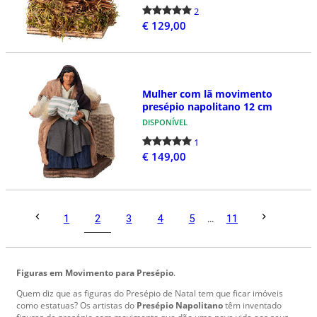
2
€ 129,00
Mulher com lã movimento
presépio napolitano 12 cm
DISPONÍVEL
1
€ 149,00
2
1
3
4
5
...
11
Figuras em Movimento para Presépio
.
Quem diz que as figuras do Presépio de Natal tem que ficar imóveis
como estatuas? Os artistas do
Presépio Napolitano
têm inventado