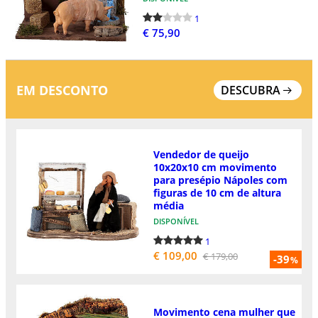
1
€ 75,90
EM DESCONTO
DESCUBRA
Vendedor de queijo
10x20x10 cm movimento
para presépio Nápoles com
figuras de 10 cm de altura
média
DISPONÍVEL
1
€ 109,00
€ 179,00
-39
%
Movimento cena mulher que