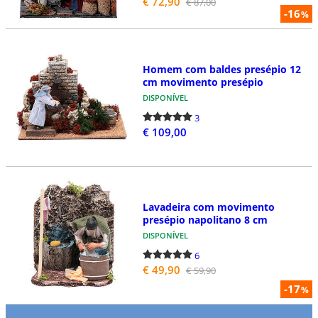
€ 72,90
€ 87,00
-16
%
Homem com baldes presépio 12
cm movimento presépio
DISPONÍVEL
3
€ 109,00
Lavadeira com movimento
presépio napolitano 8 cm
DISPONÍVEL
6
€ 49,90
€ 59,90
-17
%