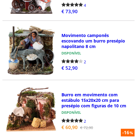
4
€ 73,90
Movimento camponês
escovando um burro presépio
napolitano 8 cm
DISPONÍVEL
2
€ 52,90
Burro em movimento com
estábulo 15x20x20 cm para
presépio com figuras de 10 cm
DISPONÍVEL
2
€ 60,90
€ 72,90
-16
%