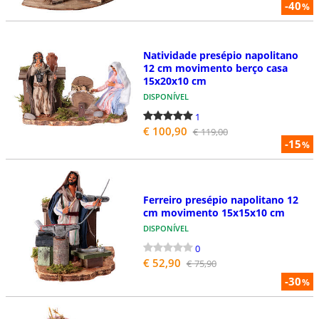
-40
%
Natividade presépio napolitano
12 cm movimento berço casa
15x20x10 cm
DISPONÍVEL
1
€ 100,90
€ 119,00
-15
%
Ferreiro presépio napolitano 12
cm movimento 15x15x10 cm
DISPONÍVEL
0
€ 52,90
€ 75,90
-30
%