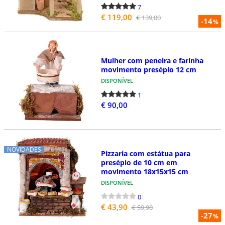
7
€ 119,00
€ 139,00
-14
%
Mulher com peneira e farinha
movimento presépio 12 cm
DISPONÍVEL
1
€ 90,00
NOVIDADES
Pizzaria com estátua para
presépio de 10 cm em
movimento 18x15x15 cm
DISPONÍVEL
0
€ 43,90
€ 59,90
-27
%