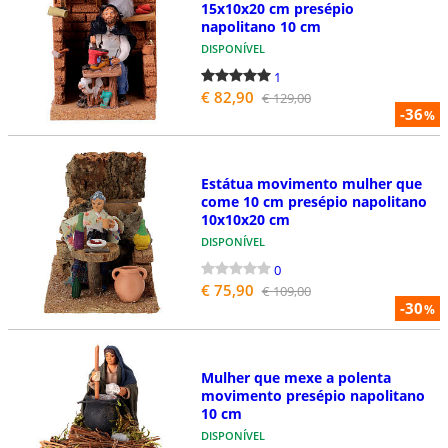
15x10x20 cm presépio
napolitano 10 cm
DISPONÍVEL
1
€ 82,90
€ 129,00
-36
%
Estátua movimento mulher que
come 10 cm presépio napolitano
10x10x20 cm
DISPONÍVEL
0
€ 75,90
€ 109,00
-30
%
Mulher que mexe a polenta
movimento presépio napolitano
10 cm
DISPONÍVEL