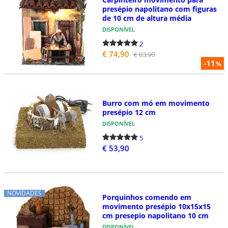
presépio napolitano com figuras
de 10 cm de altura média
DISPONÍVEL
2
€ 74,90
€ 83,90
-11
%
Burro com mó em movimento
presépio 12 cm
DISPONÍVEL
5
€ 53,90
NOVIDADES
Porquinhos comendo em
movimento presépio 10x15x15
cm presepio napolitano 10 cm
DISPONÍVEL