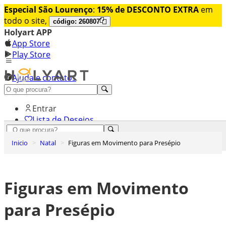
Especial São Lourenço
:
15% de DESCONTO EXTRA
em
todo o site,
código: 260807
Holyart APP
App Store
Play Store
Ajuda e contatos
Conheça premium
Entrar
Lista de Desejos
0
Inicio
Natal
Figuras em Movimento para Presépio
Carrinho de Compras
Figuras em Movimento
para Presépio