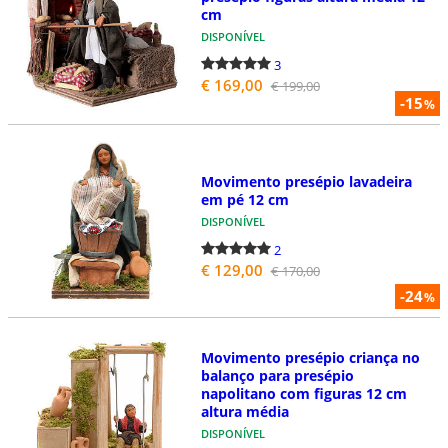
cm
DISPONÍVEL
3
€ 169,00
€ 199,00
-15
%
Movimento presépio lavadeira
em pé 12 cm
DISPONÍVEL
2
€ 129,00
€ 170,00
-24
%
Movimento presépio criança no
balanço para presépio
napolitano com figuras 12 cm
altura média
DISPONÍVEL