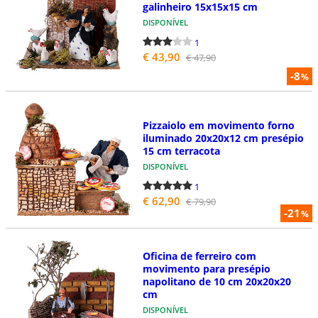
galinheiro 15x15x15 cm
DISPONÍVEL
1
€ 43,90
€ 47,90
-8
%
Pizzaiolo em movimento forno
iluminado 20x20x12 cm presépio
15 cm terracota
DISPONÍVEL
1
€ 62,90
€ 79,90
-21
%
Oficina de ferreiro com
movimento para presépio
napolitano de 10 cm 20x20x20
cm
DISPONÍVEL