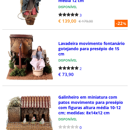
média 12 cm
DISPONÍVEL
3
€ 139,00
€ 179,00
-22
%
Lavadeira movimento fontanário
gotejando para presépio de 15
cm
DISPONÍVEL
2
€ 73,90
Galinheiro em miniatura com
patos movimento para presépio
com figuras altura média 10-12
cm; medidas: 8x14x12 cm
DISPONÍVEL
0