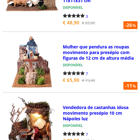
11x11x31 cm
DISPONÍVEL
3
€ 48,90
€ 65,90
-26
%
Mulher que pendura as roupas
movimento para presépio com
figuras de 12 cm de altura média
DISPONÍVEL
7
€ 65,90
€ 73,90
-11
%
Vendedora de castanhas idosa
movimento presépio 10 cm
Nápoles luz
DISPONÍVEL
7