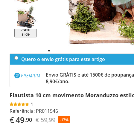
Previous
slide
Next
slide
Quero o envio grátis para este artigo
Envio GRÁTIS e até 1500€ de poupança
8,90€/ano.
Flautista 10 cm movimento Moranduzzo estil
1
Referência:
PR011546
€
49
€ 59,99
,90
-17%