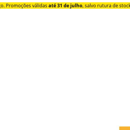
go. Promoções válidas
até 31 de julho
, salvo rutura de stock