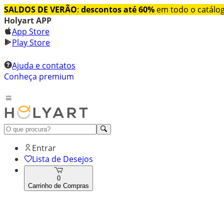
SALDOS DE VERÃO
:
descontos até 60%
em todo o catálo
Holyart APP
App Store
Play Store
Ajuda e contatos
Conheça premium
Entrar
Lista de Desejos
0
Carrinho de Compras