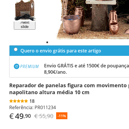
Previous
slide
Next
slide
Quero o envio grátis para este artigo
Envio GRÁTIS e até 1500€ de poupança
8,90€/ano.
Reparador de panelas figura com movimento 
napolitano altura média 10 cm
18
Referência:
PR011234
€
49
€ 55,90
,90
-11%