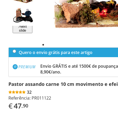
Previous
slide
Next
slide
Quero o envio grátis para este artigo
Envio GRÁTIS e até 1500€ de poupança
8,90€/ano.
Pastor assando carne 10 cm movimento e efe
32
Referência:
PR011122
€
47
,90