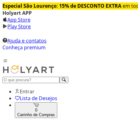
Especial São Lourenço
:
15% de DESCONTO EXTRA
em tod
Holyart APP
App Store
Play Store
Ajuda e contatos
Conheça premium
Entrar
Lista de Desejos
0
Carrinho de Compras