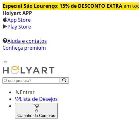
Especial São Lourenço
:
15% de DESCONTO EXTRA
em tod
Holyart APP
App Store
Play Store
Ajuda e contatos
Conheça premium
Entrar
Lista de Desejos
0
Carrinho de Compras