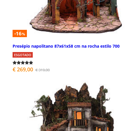
-16
%
Presépio napolitano 87x61x58 cm na rocha estilo 700
ESGOTADO
€ 269,00
€ 319,00