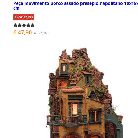
Peça movimento porco assado presépio napolitano 10x15
cm
ESGOTADO
€ 47,90
€ 57,00