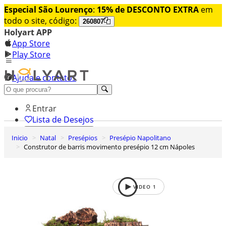
Especial São Lourenço
:
15% de DESCONTO EXTRA
em
todo o site, código:
260807
Holyart APP
App Store
Play Store
Ajuda e contatos
Conheça premium
Entrar
Lista de Desejos
Inicio
Natal
Presépios
Presépio Napolitano
0
Construtor de barris movimento presépio 12 cm Nápoles
Carrinho de Compras
VIDEO
1