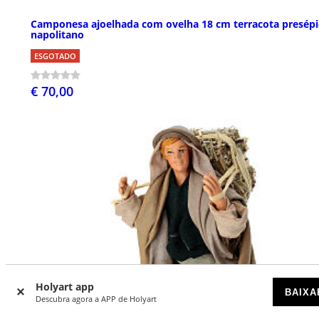
Camponesa ajoelhada com ovelha 18 cm terracota presép
napolitano
ESGOTADO
€ 70,00
Holyart app
BAIXA
Descubra agora a APP de Holyart