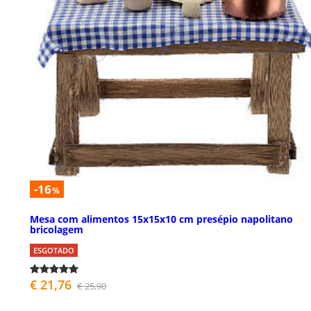
-16
%
Mesa com alimentos 15x15x10 cm presépio napolitano
bricolagem
ESGOTADO
€ 21,76
€ 25,90