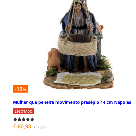
-16
%
Mulher que peneira movimento presépio 14 cm Nápoles
ESGOTADO
€ 60,90
€ 72,90