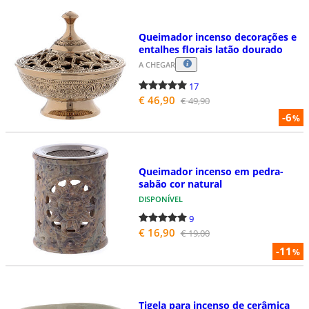
Queimador incenso decorações e
entalhes florais latão dourado
A CHEGAR
17
€ 46,90
€ 49,90
-6
%
Queimador incenso em pedra-
sabão cor natural
DISPONÍVEL
9
€ 16,90
€ 19,00
-11
%
Tigela para incenso de cerâmica