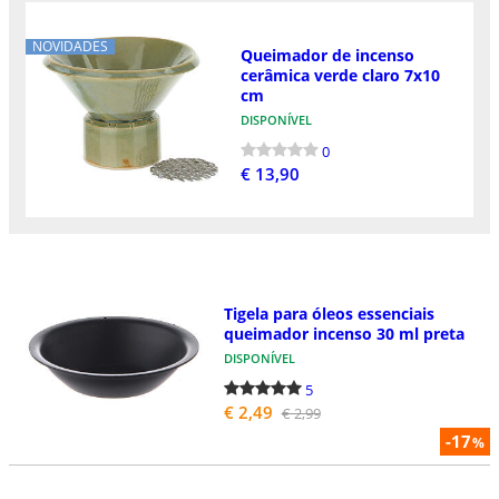
NOVIDADES
Queimador de incenso
cerâmica verde claro 7x10
cm
DISPONÍVEL
0
€ 13,90
Tigela para óleos essenciais
queimador incenso 30 ml preta
DISPONÍVEL
5
€ 2,49
€ 2,99
-17
%