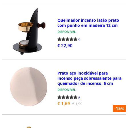
Queimador incenso latão preto
com punho em madeira 12 cm
DISPONÍVEL
9
€ 22,90
Prato aço inoxidável para
incenso peça sobressalente para
queimador de incenso, 5 cm
DISPONÍVEL
6
€ 1,69
€ 1,99
-15
%