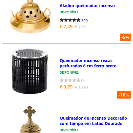
Aladim queimador incenso
DISPONÍVEL
320
€ 7,49
€ 7,90
-5
%
Queimador incenso riscas
perfuradas 8 cm ferro preto
DISPONÍVEL
0
€ 9,79
€ 10,90
-10
%
Queimador de Incenso Decorado
com tampa em Latão Dourado
DISPONÍVEL