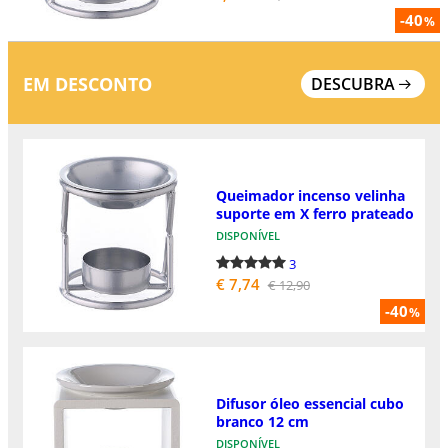
-40
%
EM DESCONTO
DESCUBRA
Queimador incenso velinha
suporte em X ferro prateado
DISPONÍVEL
3
€ 7,74
€ 12,90
-40
%
Difusor óleo essencial cubo
branco 12 cm
DISPONÍVEL