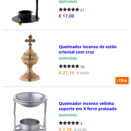
DISPONÍVEL
21
€ 17,00
Queimador incenso de estilo
oriental com cruz
DISPONÍVEL
16
€ 21,16
€ 24,90
-15
%
Queimador incenso velinha
suporte em X ferro prateado
DISPONÍVEL
3
€ 7,74
€ 12,90