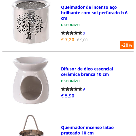
Queimador de incenso aço
brilhante com sol perfurado h 6
cm
DISPONÍVEL
2
€ 7,20
€ 9,00
-20
%
Difusor de óleo essencial
cerâmica branca 10 cm
DISPONÍVEL
6
€ 5,90
Queimador incenso latão
prateado 10 cm