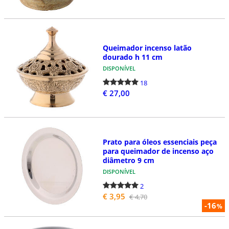
Queimador incenso latão
dourado h 11 cm
DISPONÍVEL
18
€ 27,00
Prato para óleos essenciais peça
para queimador de incenso aço
diâmetro 9 cm
DISPONÍVEL
2
€ 3,95
€ 4,70
-16
%