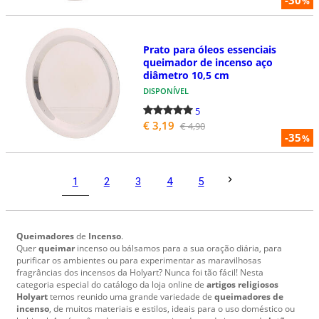
%
Prato para óleos essenciais
queimador de incenso aço
diâmetro 10,5 cm
DISPONÍVEL
5
€ 3,19
€ 4,90
-35
%
1
2
3
4
5
Queimadores
de
Incenso
.
Quer
queimar
incenso ou bálsamos para a sua oração diária, para
purificar os ambientes ou para experimentar as maravilhosas
fragrâncias dos incensos da Holyart? Nunca foi tão fácil! Nesta
categoria especial do catálogo da loja online de
artigos religiosos
Holyart
temos reunido uma grande variedade de
queimadores de
incenso
, de muitos materiais e estilos, ideais para o uso doméstico ou