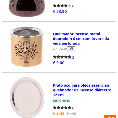
6
€ 23,90
Queimador incenso metal
dourado h 6 cm com árvore da
vida perfurada
A CHEGAR
2
€ 9,00
Prato aço para óleos essenciais
queimador de incenso diâmetro
12 cm
DISPONÍVEL
6
€ 3,43
€ 4,90
-30