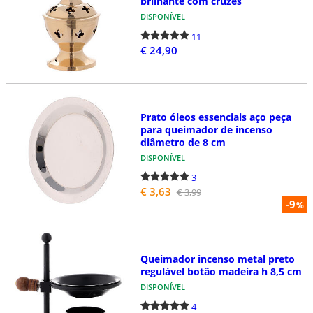
brilhante com cruzes
DISPONÍVEL
11
€ 24,90
Prato óleos essenciais aço peça
para queimador de incenso
diâmetro de 8 cm
DISPONÍVEL
3
€ 3,63
€ 3,99
-9
%
Queimador incenso metal preto
regulável botão madeira h 8,5 cm
DISPONÍVEL
4