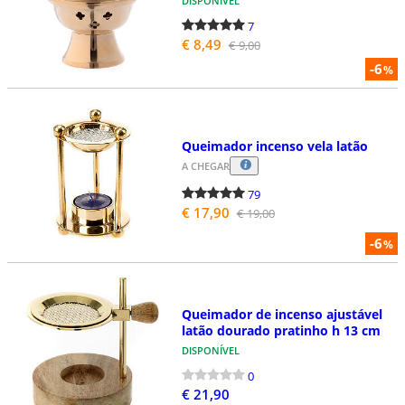
DISPONÍVEL
7
€ 8,49
€ 9,00
-6
%
Queimador incenso vela latão
A CHEGAR
79
€ 17,90
€ 19,00
-6
%
Queimador de incenso ajustável
latão dourado pratinho h 13 cm
DISPONÍVEL
0
€ 21,90