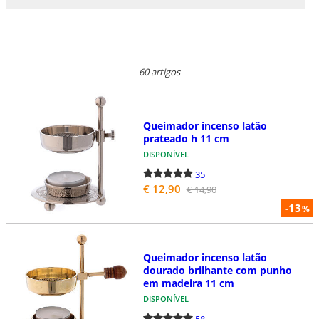
60 artigos
Queimador incenso latão
prateado h 11 cm
DISPONÍVEL
35
€ 12,90
€ 14,90
-13
%
Queimador incenso latão
dourado brilhante com punho
em madeira 11 cm
DISPONÍVEL
58