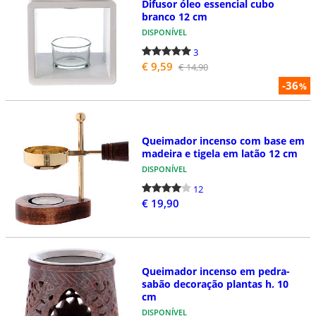
Difusor óleo essencial cubo
branco 12 cm
DISPONÍVEL
3
€ 9,59
€ 14,90
-36
%
Queimador incenso com base em
madeira e tigela em latão 12 cm
DISPONÍVEL
12
€ 19,90
Queimador incenso em pedra-
sabão decoração plantas h. 10
cm
DISPONÍVEL