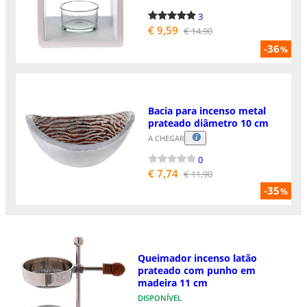
3
€ 9,59
€ 14,90
-36
%
Bacia para incenso metal
prateado diâmetro 10 cm
A CHEGAR
0
€ 7,74
€ 11,90
-35
%
Queimador incenso latão
prateado com punho em
madeira 11 cm
DISPONÍVEL