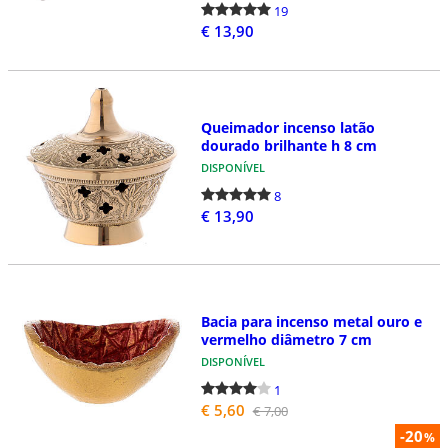
19
€ 13,90
Queimador incenso latão
dourado brilhante h 8 cm
DISPONÍVEL
8
€ 13,90
Bacia para incenso metal ouro e
vermelho diâmetro 7 cm
DISPONÍVEL
1
€ 5,60
€ 7,00
-20
%