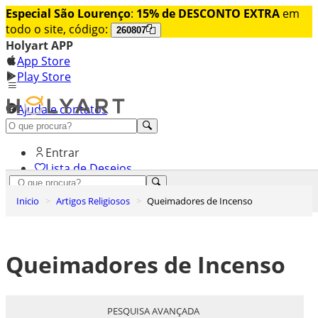
Especial São Lourenço
:
15% de DESCONTO EXTRA
em
todo o site, código:
260807
Holyart APP
App Store
Play Store
Ajuda e contatos
Conheça premium
Entrar
Lista de Desejos
0
Inicio
Artigos Religiosos
Queimadores de Incenso
Carrinho de Compras
Queimadores de Incenso
PESQUISA AVANÇADA