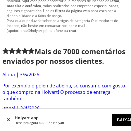
habitual. Aquí você pode encontrar queimadores de incenso de
latão
,
madeira
e
cerâmica
, todos realizados por empresas especializadas,
seguros e garantidos. Use os
filtros
da página web para escolher a
disponibilidade e a faixa de preço.
Para qualquer dúvida sobre os artigos de categoria Queimadores de
Incenso, não hesite em contactar-nos por e-mail
(apoiocliente@holyart.pt), telefone ou
chat
.
Mais de
7000
comentários
enviados por nossos clientes.
Altina
|
3/6/2026
Por exemplo o pólen de abelha, só consumo com gosto
o que compro na Holyart! O processo de entrega
também...
Isabel
|
3/4/2026
Holyart app
Muito eficazes, rápidos e simpáticos. Têm objectos
BAIXA
Descubra agora a APP de Holyart
litúrgicos muito bonitos e dignos. E têm as compotas...