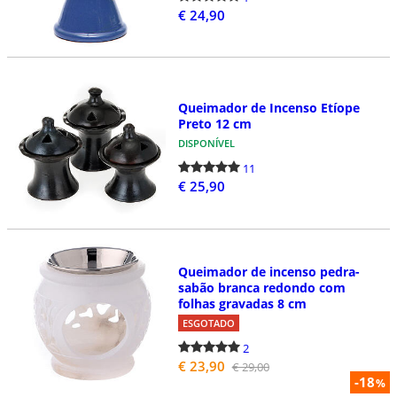
€ 24,90
Queimador de Incenso Etíope
Preto 12 cm
DISPONÍVEL
11
€ 25,90
Queimador de incenso pedra-
sabão branca redondo com
folhas gravadas 8 cm
ESGOTADO
2
€ 23,90
€ 29,00
-18
%