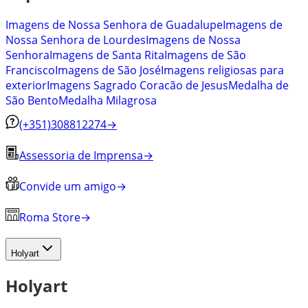
Imagens de Nossa Senhora de Guadalupe
Imagens de
Nossa Senhora de Lourdes
Imagens de Nossa
Senhora
Imagens de Santa Rita
Imagens de São
Francisco
Imagens de São José
Imagens religiosas para
exterior
Imagens Sagrado Coracão de Jesus
Medalha de
São Bento
Medalha Milagrosa
(+351)308812274
→
Assessoria de Imprensa
→
Convide um amigo
→
Roma Store
→
Holyart
Holyart