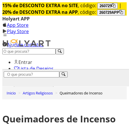
15% de DESCONTO EXTRA no SITE
, código:
|
260729
20% de DESCONTO EXTRA na APP
, código:
260729APP
Holyart APP
App Store
Play Store
Ajuda e contatos
Conheça premium
Entrar
Lista de Desejos
0
Carrinho de Compras
Inicio
Artigos Religiosos
Queimadores de Incenso
Queimadores de Incenso