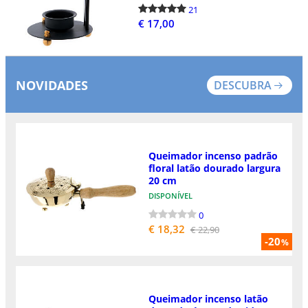
21
€ 17,00
NOVIDADES
DESCUBRA
Queimador incenso padrão
floral latão dourado largura
20 cm
DISPONÍVEL
0
€ 18,32
€ 22,90
-20
%
Queimador incenso latão