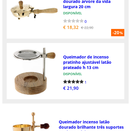
dourado árvore da vida
largura 20 cm
DISPONÍVEL
0
€ 18,32
€ 22,90
-20
%
Queimador de incenso
pratinho ajustável latão
prateado h 13 cm
DISPONÍVEL
1
€ 21,90
Queimador incenso latão
dourado brilhante três suportes