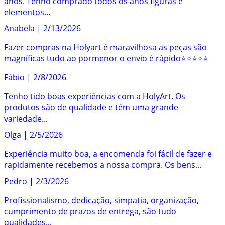
anos. Tenho comprado todos os anos figuras e
elementos...
Anabela
|
2/13/2026
Fazer compras na Holyart é maravilhosa as peças são
magníficas tudo ao pormenor o envio é rápido⭐️⭐️⭐️⭐️⭐️
Fàbio
|
2/8/2026
Tenho tido boas experiências com a HolyArt. Os
produtos são de qualidade e têm uma grande
variedade...
Olga
|
2/5/2026
Experiência muito boa, a encomenda foi fácil de fazer e
rapidamente recebemos a nossa compra. Os bens...
Pedro
|
2/3/2026
Profissionalismo, dedicação, simpatia, organização,
cumprimento de prazos de entrega, são tudo
qualidades...