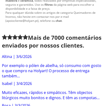
madeira
e
cerâmica
, todos realizados por empresas especializadas,
seguros e garantidos. Use os
filtros
da página web para escolher a
disponibilidade e a faixa de preço.
Para qualquer dúvida sobre os artigos de categoria Queimadores de
Incenso, não hesite em contactar-nos por e-mail
(apoiocliente@holyart.pt), telefone ou
chat
.
Mais de
7000
comentários
enviados por nossos clientes.
Altina
|
3/6/2026
Por exemplo o pólen de abelha, só consumo com gosto
o que compro na Holyart! O processo de entrega
também...
Isabel
|
3/4/2026
Muito eficazes, rápidos e simpáticos. Têm objectos
litúrgicos muito bonitos e dignos. E têm as compotas...
Rosa
|
3/3/2026