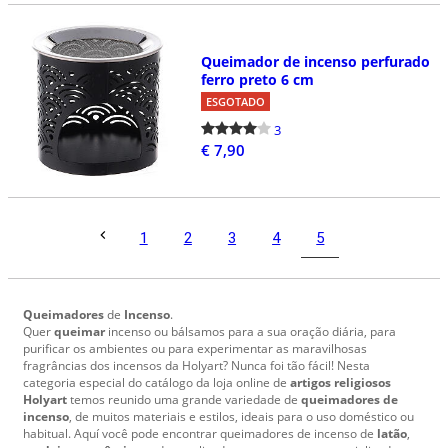
Queimador de incenso perfurado
ferro preto 6 cm
ESGOTADO
3
€ 7,90
5
1
2
3
4
Queimadores
de
Incenso
.
Quer
queimar
incenso ou bálsamos para a sua oração diária, para
purificar os ambientes ou para experimentar as maravilhosas
fragrâncias dos incensos da Holyart? Nunca foi tão fácil! Nesta
categoria especial do catálogo da loja online de
artigos religiosos
Holyart
temos reunido uma grande variedade de
queimadores de
incenso
, de muitos materiais e estilos, ideais para o uso doméstico ou
habitual. Aquí você pode encontrar queimadores de incenso de
latão
,