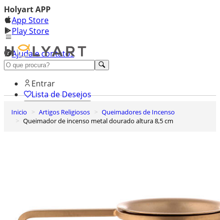
Holyart APP
App Store
Play Store
Ajuda e contatos
Conheça premium
Entrar
Lista de Desejos
Inicio
Artigos Religiosos
Queimadores de Incenso
0
Queimador de incenso metal dourado altura 8,5 cm
Carrinho de Compras