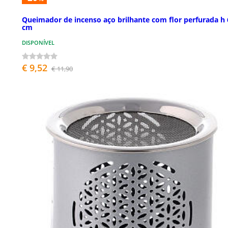
Queimador de incenso aço brilhante com flor perfurada h 
cm
DISPONÍVEL
€ 9,52
€ 11,90