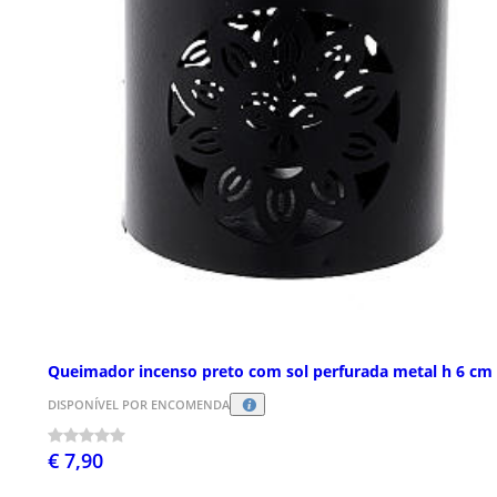
Queimador incenso preto com sol perfurada metal h 6 cm
DISPONÍVEL POR ENCOMENDA
€ 7,90