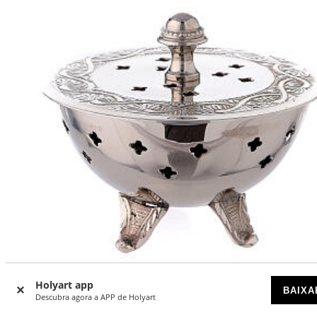
-7
%
Holyart app
BAIXA
Descubra agora a APP de Holyart
Quiemador incenso folhas gravadas latão niquelado 10 cm