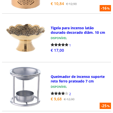
€ 10,84
€ 12,90
-16
%
Tigela para incenso latão
dourado decorado diâm. 10 cm
DISPONÍVEL
1
€ 17,00
Queimador de incenso suporte
reto ferro prateado 7 cm
DISPONÍVEL
2
€ 9,68
€ 12,90
-25
%