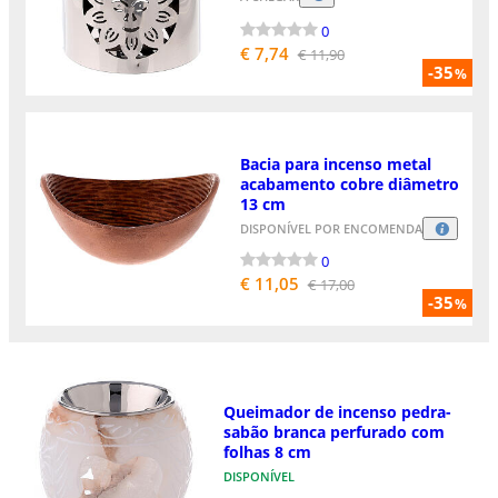
0
€ 7,74
€ 11,90
-35
%
Bacia para incenso metal
acabamento cobre diâmetro
13 cm
DISPONÍVEL POR ENCOMENDA
0
€ 11,05
€ 17,00
-35
%
Queimador de incenso pedra-
sabão branca perfurado com
folhas 8 cm
DISPONÍVEL