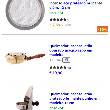
incenso aço prateado brilhante
diâm. 12 cm
DISPONÍVEL
5
€ 7,59
€ 9,00
-16
%
Queimador incenso latão
dourado maciço cabo em
madeira
A CHEGAR
10
€ 19,90
Queimador incenso latão
prateado brilhante punho em
madeira 12 cm
DISPONÍVEL