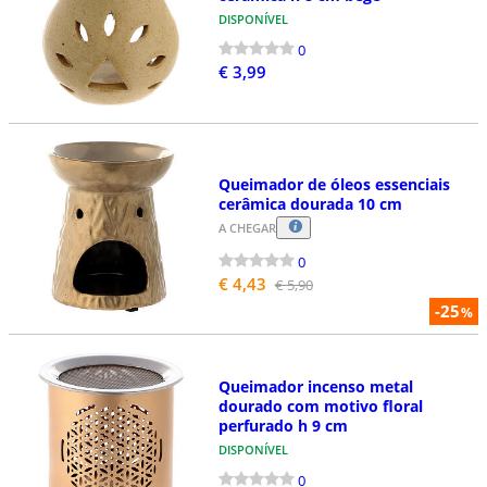
DISPONÍVEL
0
€ 3,99
Queimador de óleos essenciais
cerâmica dourada 10 cm
A CHEGAR
0
€ 4,43
€ 5,90
-25
%
Queimador incenso metal
dourado com motivo floral
perfurado h 9 cm
DISPONÍVEL
0