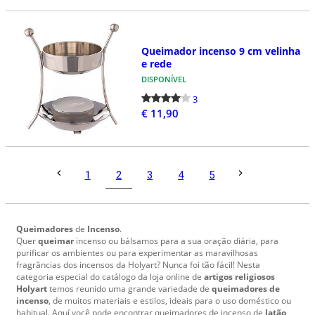
Queimador incenso 9 cm velinha
e rede
DISPONÍVEL
3
€ 11,90
2
1
3
4
5
Queimadores
de
Incenso
.
Quer
queimar
incenso ou bálsamos para a sua oração diária, para
purificar os ambientes ou para experimentar as maravilhosas
fragrâncias dos incensos da Holyart? Nunca foi tão fácil! Nesta
categoria especial do catálogo da loja online de
artigos religiosos
Holyart
temos reunido uma grande variedade de
queimadores de
incenso
, de muitos materiais e estilos, ideais para o uso doméstico ou
habitual. Aquí você pode encontrar queimadores de incenso de
latão
,