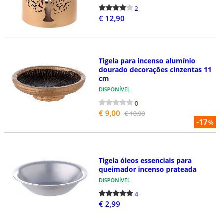
2
€ 12,90
Tigela para incenso alumínio
dourado decorações cinzentas 11
cm
DISPONÍVEL
0
€ 9,00
€ 10,90
-17
%
Tigela óleos essenciais para
queimador incenso prateada
DISPONÍVEL
4
€ 2,99