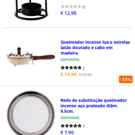
0
€ 12,90
Queimador incenso lua e estrelas
latão dourado e cabo em
madeira
DISPONÍVEL
2
€ 19,90
€ 22,90
-13
%
Rede de substitução queimador
incenso aço prateado diâm.
9,5cm.
DISPONÍVEL
7
€ 7,90