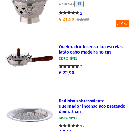
A CHEGAR
2
€ 21,90
€ 27,00
-19
%
Queimador incenso lua estrelas
latão cabo madeira 18 cm
DISPONÍVEL
2
€ 22,90
Redinha sobressalente
queimador incenso aço prateado
diâm. 8 cm
DISPONÍVEL
12