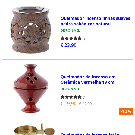
Queimador incenso linhas suaves
pedra-sabão cor natural
DISPONÍVEL
3
€ 23,90
Queimador de Incenso em
Cerâmica Vermelha 13 cm
DISPONÍVEL
7
€ 19,90
€ 22,90
-13
%
Queimador de incenso latão