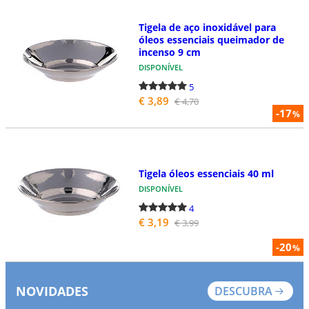
Tigela de aço inoxidável para
óleos essenciais queimador de
incenso 9 cm
DISPONÍVEL
5
€ 3,89
€ 4,70
-17
%
Tigela óleos essenciais 40 ml
DISPONÍVEL
4
€ 3,19
€ 3,99
-20
%
NOVIDADES
DESCUBRA