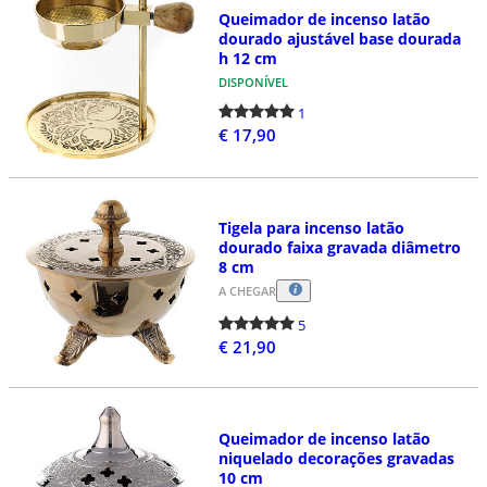
Queimador de incenso latão
dourado ajustável base dourada
h 12 cm
DISPONÍVEL
1
€ 17,90
Tigela para incenso latão
dourado faixa gravada diâmetro
8 cm
A CHEGAR
5
€ 21,90
Queimador de incenso latão
niquelado decorações gravadas
10 cm