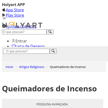
Holyart APP
App Store
Play Store
Ajuda e contatos
Conheça premium
Entrar
Lista de Desejos
0
Carrinho de Compras
Inicio
Artigos Religiosos
Queimadores de Incenso
Queimadores de Incenso
PESQUISA AVANÇADA