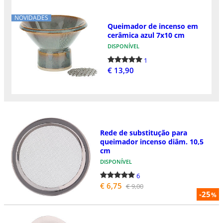
NOVIDADES
Queimador de incenso em
cerâmica azul 7x10 cm
DISPONÍVEL
1
€ 13,90
Rede de substitução para
queimador incenso diâm. 10,5
cm
DISPONÍVEL
6
€ 6,75
€ 9,00
-25
%