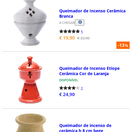
Queimador de Incenso Cerâmica
Branca
A CHEGAR
5
€ 19,90
€ 22,90
-13
%
Queimador de Incenso Etíope
Cerâmica Cor de Laranja
DISPONÍVEL
2
€ 24,90
Queimador de incenso de
cerâmica h 8 cm bege