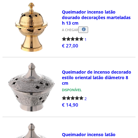
Queimador incenso latão
dourado decorações marteladas
h 13 cm
A CHEGAR
1
€ 27,00
Queimador de incenso decorado
estilo oriental latão diâmetro 8
cm
DISPONÍVEL
2
€ 14,90
Queimador incenso latão