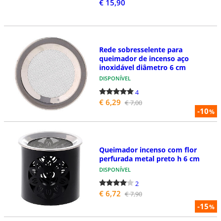
€ 15,90
Rede sobresselente para
queimador de incenso aço
inoxidável diâmetro 6 cm
DISPONÍVEL
4
€ 6,29
€ 7,00
-10
%
Queimador incenso com flor
perfurada metal preto h 6 cm
DISPONÍVEL
2
€ 6,72
€ 7,90
-15
%