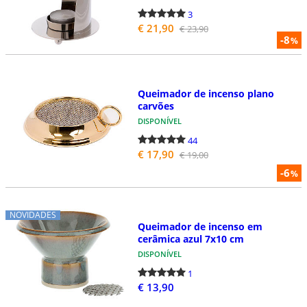
3
€ 21,90
€ 23,90
-8
%
Queimador de incenso plano
carvões
DISPONÍVEL
44
€ 17,90
€ 19,00
-6
%
NOVIDADES
Queimador de incenso em
cerâmica azul 7x10 cm
DISPONÍVEL
1
€ 13,90