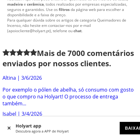
madeira
e
cerâmica
, todos realizados por empresas especializadas,
seguros e garantidos. Use os
filtros
da página web para escolher a
disponibilidade e a faixa de preço.
Para qualquer dúvida sobre os artigos de categoria Queimadores de
Incenso, não hesite em contactar-nos por e-mail
(apoiocliente@holyart.pt), telefone ou
chat
.
Mais de
7000
comentários
enviados por nossos clientes.
Altina
|
3/6/2026
Por exemplo o pólen de abelha, só consumo com gosto
o que compro na Holyart! O processo de entrega
também...
Isabel
|
3/4/2026
Muito eficazes, rápidos e simpáticos. Têm objectos
Holyart app
BAIXA
Descubra agora a APP de Holyart
litúrgicos muito bonitos e dignos. E têm as compotas...