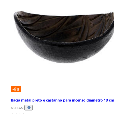
-6
%
Bacia metal preto e castanho para incenso diâmetro 13 c
A CHEGAR