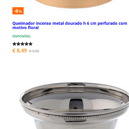
-6
%
Queimador incenso metal dourado h 6 cm perfurado com
motivo floral
DISPONÍVEL
€ 8,49
€ 9,00