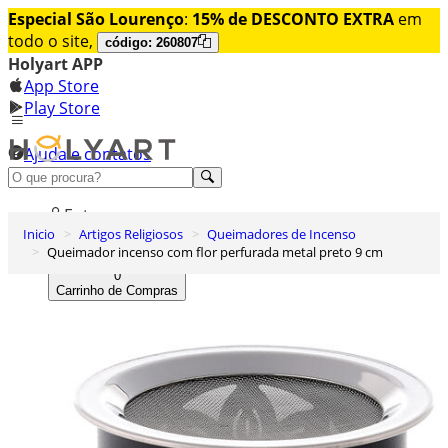
Especial São Lourenço
:
15% de DESCONTO EXTRA
em
todo o site,
código: 260807
Holyart APP
App Store
Play Store
Ajuda e contatos
Conheça premium
Entrar
Inicio
Artigos Religiosos
Queimadores de Incenso
Lista de Desejos
Queimador incenso com flor perfurada metal preto 9 cm
0
Carrinho de Compras