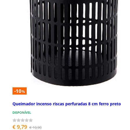
-10
%
Queimador incenso riscas perfuradas 8 cm ferro preto
DISPONÍVEL
€ 9,79
€ 10,90