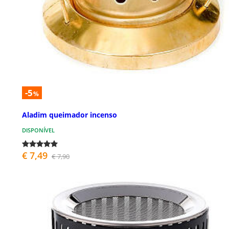
-5
%
Aladim queimador incenso
DISPONÍVEL
€ 7,49
€ 7,90