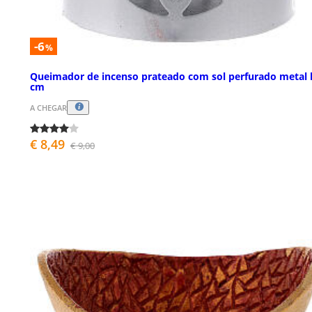
-6
%
Queimador de incenso prateado com sol perfurado metal 
cm
A CHEGAR
€ 8,49
€ 9,00