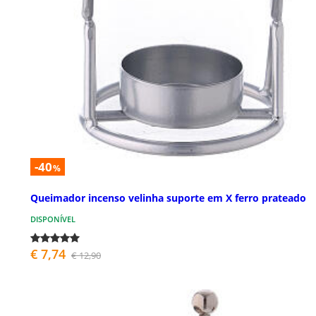
-40
%
Queimador incenso velinha suporte em X ferro prateado
DISPONÍVEL
€ 7,74
€ 12,90