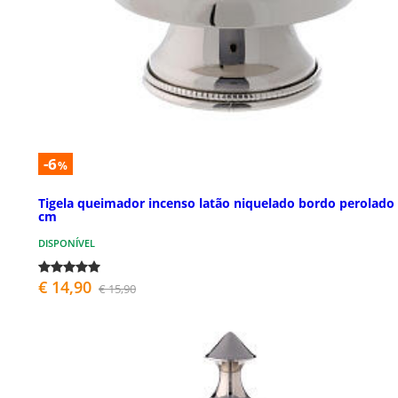
-6
%
Tigela queimador incenso latão niquelado bordo perolado
cm
DISPONÍVEL
€ 14,90
€ 15,90