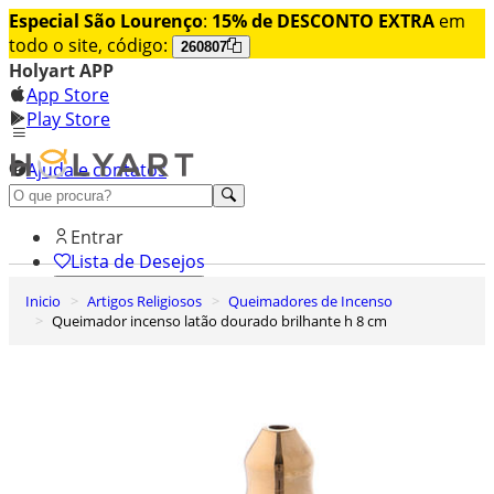
Especial São Lourenço
:
15% de DESCONTO EXTRA
em
todo o site, código:
260807
Holyart APP
App Store
Play Store
Ajuda e contatos
Conheça premium
Entrar
Lista de Desejos
Inicio
Artigos Religiosos
Queimadores de Incenso
0
Queimador incenso latão dourado brilhante h 8 cm
Carrinho de Compras