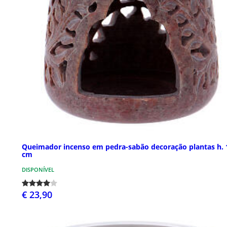
Queimador incenso em pedra-sabão decoração plantas h. 
cm
DISPONÍVEL
€ 23,90