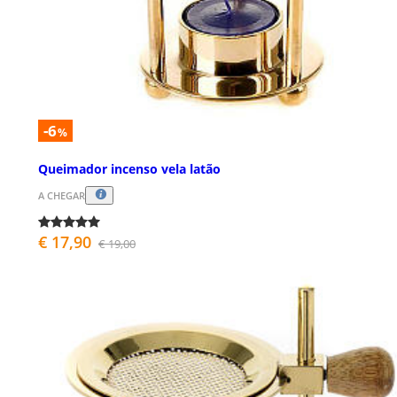
-6
%
Queimador incenso vela latão
A CHEGAR
€ 17,90
€ 19,00