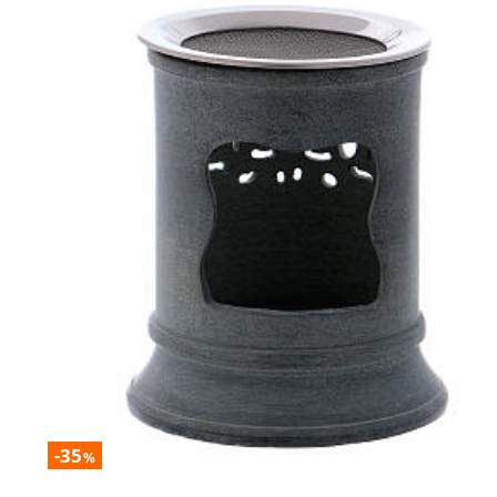
-35
%