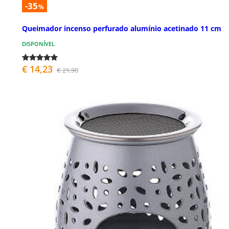
-35
%
Queimador incenso perfurado alumínio acetinado 11 cm
DISPONÍVEL
€ 14,23
€ 21,90