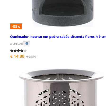
-35
%
Queimador incenso em pedra-sabão cinzenta flores h 9 c
A CHEGAR
€ 14,88
€ 22,90