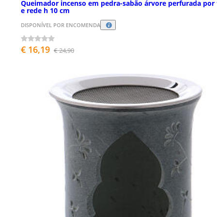
Queimador incenso em pedra-sabão árvore perfurada por 
e rede h 10 cm
DISPONÍVEL POR ENCOMENDA
€ 16,19
€ 24,90