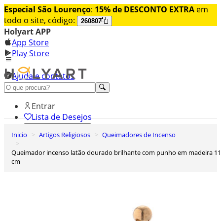
Especial São Lourenço
:
15% de DESCONTO EXTRA
em
todo o site, código:
260807
Holyart APP
App Store
Play Store
Ajuda e contatos
Conheça premium
Entrar
Lista de Desejos
Inicio
Artigos Religiosos
Queimadores de Incenso
0
Carrinho de Compras
Queimador incenso latão dourado brilhante com punho em madeira 11
cm