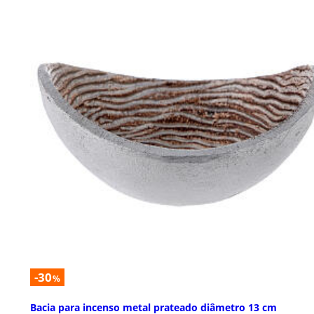
-30
%
Bacia para incenso metal prateado diâmetro 13 cm