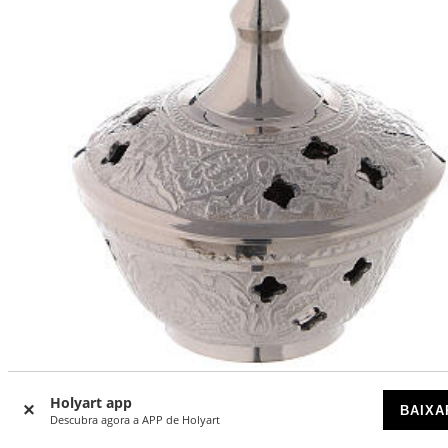
Holyart app
BAIXA
Descubra agora a APP de Holyart
Queimador incenso latão prateado gravado diâmetro 7 c