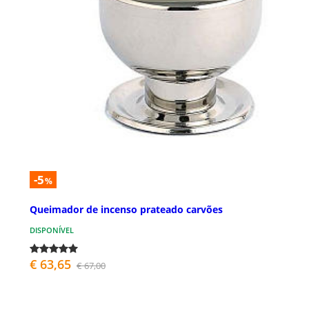
-5
%
Queimador de incenso prateado carvões
DISPONÍVEL
€ 63,65
€ 67,00