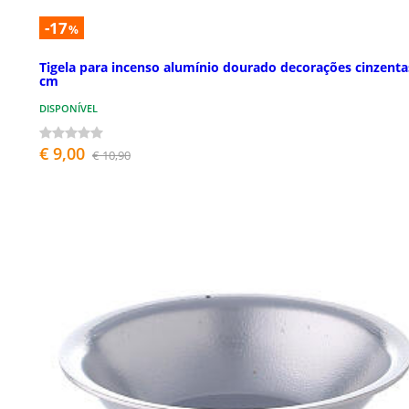
-17
%
Tigela para incenso alumínio dourado decorações cinzenta
cm
DISPONÍVEL
€ 9,00
€ 10,90