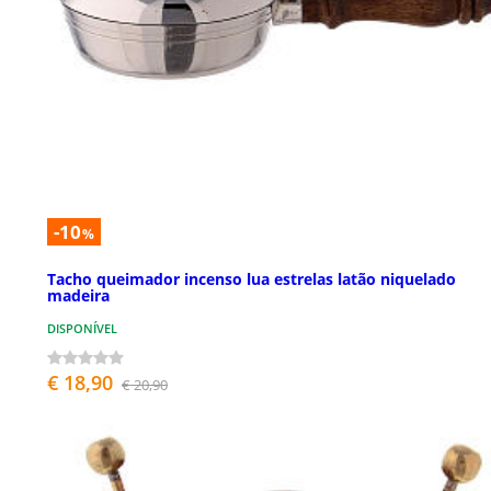
-10
%
Tacho queimador incenso lua estrelas latão niquelado
madeira
DISPONÍVEL
€ 18,90
€ 20,90