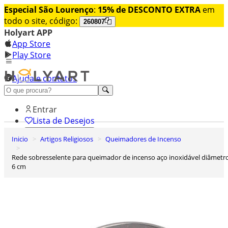
Especial São Lourenço
:
15% de DESCONTO EXTRA
em
todo o site, código:
260807
Holyart APP
App Store
Play Store
Ajuda e contatos
Conheça premium
Entrar
Lista de Desejos
Inicio
Artigos Religiosos
Queimadores de Incenso
0
Carrinho de Compras
Rede sobresselente para queimador de incenso aço inoxidável diâmetro
6 cm