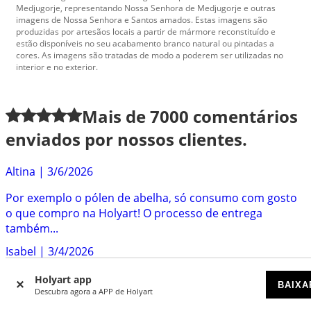
Medjugorje, representando Nossa Senhora de Medjugorje e outras
imagens de Nossa Senhora e Santos amados. Estas imagens são
produzidas por artesãos locais a partir de mármore reconstituído e
estão disponíveis no seu acabamento branco natural ou pintadas a
cores. As imagens são tratadas de modo a poderem ser utilizadas no
interior e no exterior.
Mais de
7000
comentários
enviados por nossos clientes.
Altina
|
3/6/2026
Por exemplo o pólen de abelha, só consumo com gosto
o que compro na Holyart! O processo de entrega
também...
Isabel
|
3/4/2026
Muito eficazes, rápidos e simpáticos. Têm objectos
Holyart app
BAIXA
litúrgicos muito bonitos e dignos. E têm as compotas...
Descubra agora a APP de Holyart