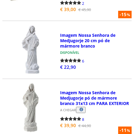
2
€ 39,00
€ 45,90
-15
%
Imagem Nossa Senhora de
Medjugorje 20 cm pó de
mármore branco
DISPONÍVEL
6
€ 22,90
Imagem Nossa Senhora de
Medjugorje pó de mármore
branco 31x13 cm PARA EXTERIOR
A CHEGAR
8
€ 39,90
€ 44,90
-11
%