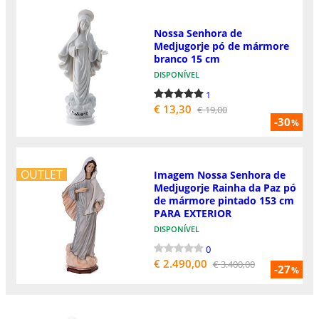
Nossa Senhora de
Medjugorje pó de mármore
branco 15 cm
DISPONÍVEL
1
€ 13,30
€ 19,00
-30
%
OUTLET
Imagem Nossa Senhora de
Medjugorje Rainha da Paz pó
de mármore pintado 153 cm
PARA EXTERIOR
DISPONÍVEL
0
€ 2.490,00
€ 3.400,00
-27
%