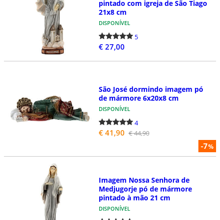
pintado com igreja de São Tiago
21x8 cm
DISPONÍVEL
5
€ 27,00
São José dormindo imagem pó
de mármore 6x20x8 cm
DISPONÍVEL
4
€ 41,90
€ 44,90
-7
%
Imagem Nossa Senhora de
Medjugorje pó de mármore
pintado à mão 21 cm
DISPONÍVEL