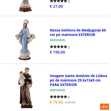
3
€ 27,00
Nossa Senhora de Medjugorje 60
cm pó mármore EXTERIOR
DISPONÍVEL
2
€ 190,00
Imagem Santo António de Lisboa
pó de mármore 29,5x13x9 cm
PARA EXTERIOR
DISPONÍVEL
5
€ 79,90
€ 87,00
-8
%