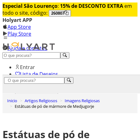
Especial São Lourenço
:
15% de DESCONTO EXTRA
em
todo o site, código:
260807
Holyart APP
App Store
Play Store
Ajuda e contatos
Conheça premium
Entrar
Lista de Desejos
0
Carrinho de Compras
Inicio
Artigos Religiosos
Imagens Religiosas
Estátuas de pó de mármore de Medjugorje
Estátuas de pó de