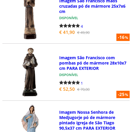
Imagem São Francisco mãos
cruzadas pó de mármore 25x7x6
cm
DISPONÍVEL
4
€ 41,90
€ 49,90
-16
%
Imagem São Francisco com
pombas pó de mármore 28x10x7
cm PARA EXTERIOR
DISPONÍVEL
1
€ 52,50
€ 70,00
-25
%
Imagem Nossa Senhora de
Medjugorje pó de mármore
pintado igreja de São Tiago
90,5x37 cm PARA EXTERIOR