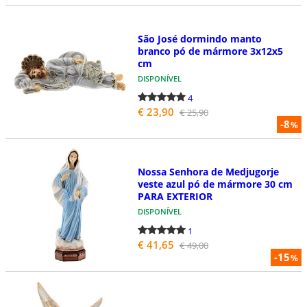
São José dormindo manto
branco pó de mármore 3x12x5
cm
DISPONÍVEL
4
€ 23,90
€ 25,90
-8
%
Nossa Senhora de Medjugorje
veste azul pó de mármore 30 cm
PARA EXTERIOR
DISPONÍVEL
1
€ 41,65
€ 49,00
-15
%