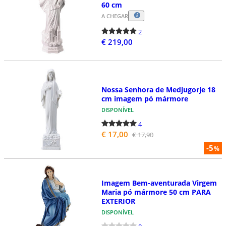
60 cm
A CHEGAR
2
€ 219,00
Nossa Senhora de Medjugorje 18
cm imagem pó mármore
DISPONÍVEL
4
€ 17,00
€ 17,90
-5
%
Imagem Bem-aventurada Virgem
Maria pó mármore 50 cm PARA
EXTERIOR
DISPONÍVEL