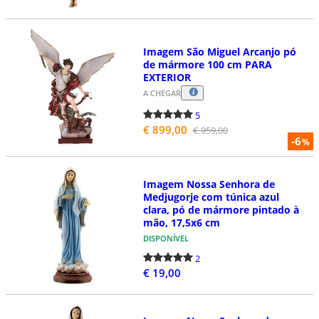
Imagem São Miguel Arcanjo pó
de mármore 100 cm PARA
EXTERIOR
A CHEGAR
5
€ 899,00
€ 959,00
-6
%
Imagem Nossa Senhora de
Medjugorje com túnica azul
clara, pó de mármore pintado à
mão, 17,5x6 cm
DISPONÍVEL
2
€ 19,00