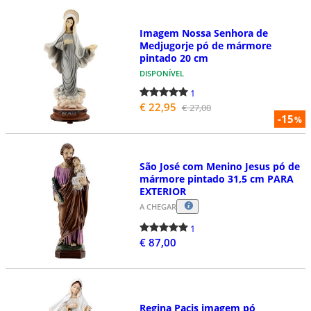
Imagem Nossa Senhora de
Medjugorje pó de mármore
pintado 20 cm
DISPONÍVEL
1
€ 22,95
€ 27,00
-15
%
São José com Menino Jesus pó de
mármore pintado 31,5 cm PARA
EXTERIOR
A CHEGAR
1
€ 87,00
Regina Pacis imagem pó