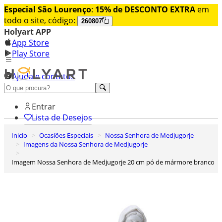
Especial São Lourenço
:
15% de DESCONTO EXTRA
em
todo o site, código:
260807
Holyart APP
App Store
Play Store
Ajuda e contatos
Conheça premium
Entrar
Lista de Desejos
Inicio
Ocasiões Especiais
Nossa Senhora de Medjugorje
0
Imagens da Nossa Senhora de Medjugorje
Carrinho de Compras
Imagem Nossa Senhora de Medjugorje 20 cm pó de mármore branco