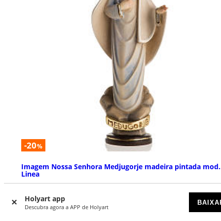
-20
%
Imagem Nossa Senhora Medjugorje madeira pintada mod.
Linea
DISPONÍVEL
Holyart app
BAIXA
Descubra agora a APP de Holyart
€ 159,00
€ 199,00
Preço a partir de