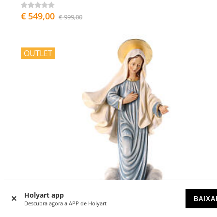
€ 549,00
€ 999,00
OUTLET
Holyart app
BAIXA
Descubra agora a APP de Holyart