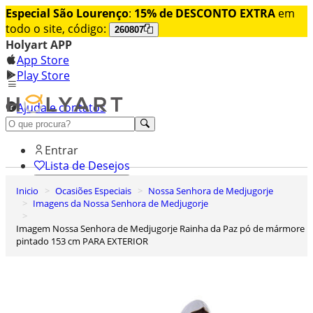
Especial São Lourenço
:
15% de DESCONTO EXTRA
em
todo o site, código:
260807
Holyart APP
App Store
Play Store
Ajuda e contatos
Conheça premium
Entrar
Lista de Desejos
Inicio
Ocasiões Especiais
Nossa Senhora de Medjugorje
0
Imagens da Nossa Senhora de Medjugorje
Carrinho de Compras
Imagem Nossa Senhora de Medjugorje Rainha da Paz pó de mármore
pintado 153 cm PARA EXTERIOR