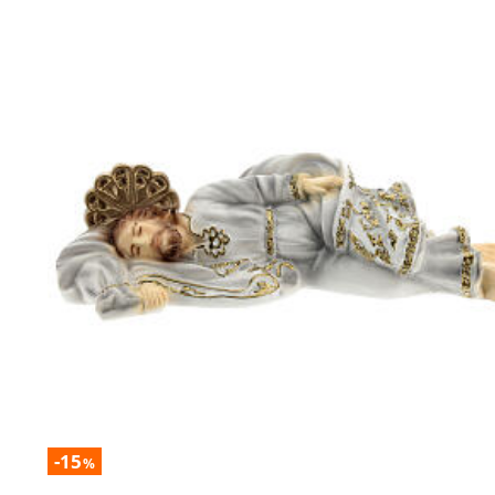
-15
%