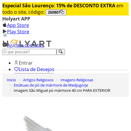
Especial São Lourenço
:
15% de DESCONTO EXTRA
em
todo o site, código:
260807
Holyart APP
App Store
Play Store
Ajuda e contatos
Conheça premium
Entrar
Lista de Desejos
Inicio
Artigos Religiosos
Imagens Religiosas
0
Estátuas de pó de mármore de Medjugorje
Carrinho de Compras
Imagem São Miguel pó mármore 40 cm PARA EXTERIOR