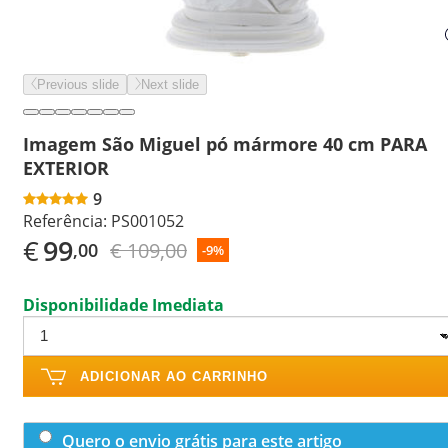
Previous slide
Next slide
Imagem São Miguel pó mármore 40 cm PARA
EXTERIOR
9
Referência:
PS001052
€
99
€ 109,00
,00
-9%
Disponibilidade Imediata
ADICIONAR AO CARRINHO
Quero o envio grátis para este artigo