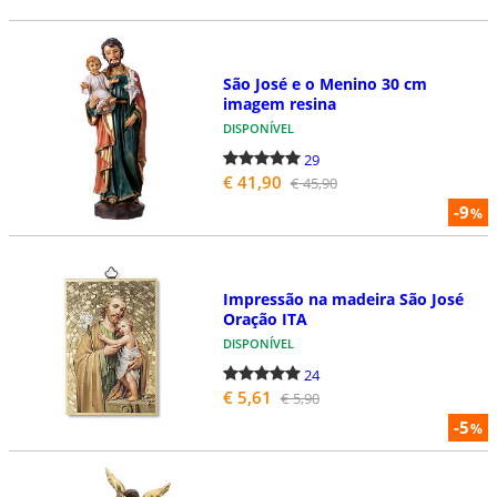
São José e o Menino 30 cm
imagem resina
DISPONÍVEL
29
€ 41,90
€ 45,90
-9
%
Impressão na madeira São José
Oração ITA
DISPONÍVEL
24
€ 5,61
€ 5,90
-5
%