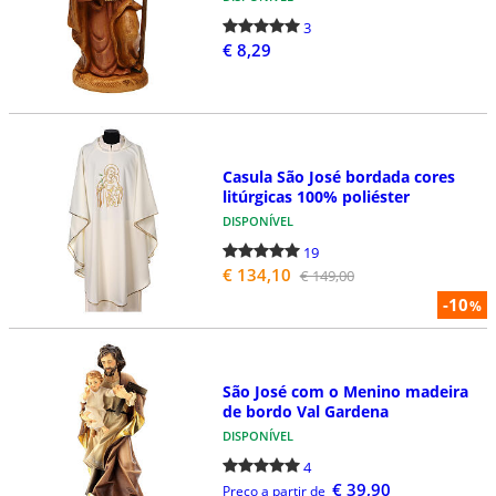
3
€ 8,29
Casula São José bordada cores
litúrgicas 100% poliéster
DISPONÍVEL
19
€ 134,10
€ 149,00
-10
%
São José com o Menino madeira
de bordo Val Gardena
DISPONÍVEL
4
€ 39,90
Preço a partir de