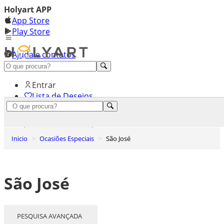
Holyart APP
App Store
Play Store
Ajuda e contatos
Conheça premium
Entrar
Lista de Desejos
0
Carrinho de Compras
Inicio
Ocasiões Especiais
São José
São José
PESQUISA AVANÇADA