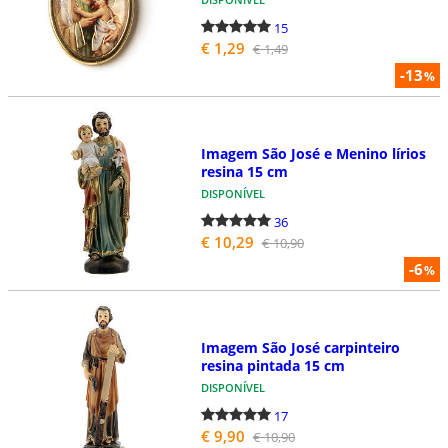
15
€ 1,29
€ 1,49
-13
%
Imagem São José e Menino lírios
resina 15 cm
DISPONÍVEL
36
€ 10,29
€ 10,90
-6
%
Imagem São José carpinteiro
resina pintada 15 cm
DISPONÍVEL
17
€ 9,90
€ 10,90