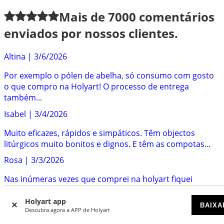
Mais de
7000
comentários
enviados por nossos clientes.
Altina
|
3/6/2026
Por exemplo o pólen de abelha, só consumo com gosto
o que compro na Holyart! O processo de entrega
também...
Isabel
|
3/4/2026
Muito eficazes, rápidos e simpáticos. Têm objectos
litúrgicos muito bonitos e dignos. E têm as compotas...
Rosa
|
3/3/2026
Nas inúmeras vezes que comprei na holyart fiquei
sempre satisfeita. Tanto com a prontidão, como com...
Holyart app
Antonio
|
3/2/2026
BAIXA
Descubra agora a APP de Holyart