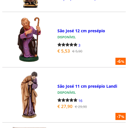
São José 12 cm presépio
DISPONÍVEL
3
€ 5,53
€ 5,90
-6
%
São José 11 cm presépio Landi
DISPONÍVEL
16
€ 27,90
€ 29,90
-7
%