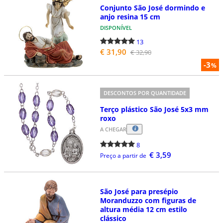
Conjunto São José dormindo e
anjo resina 15 cm
DISPONÍVEL
13
€ 31,90
€ 32,90
-3
%
DESCONTOS POR QUANTIDADE
Terço plástico São José 5x3 mm
roxo
A CHEGAR
8
€ 3,59
Preço a partir de
São José para presépio
Moranduzzo com figuras de
altura média 12 cm estilo
clássico