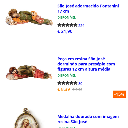
São José adormecido Fontanini
17 cm
DISPONÍVEL
224
€ 21,90
Peça em resina São José
dormindo para presépio com
figuras 12 cm altura média
DISPONÍVEL
80
€ 8,39
€ 9,90
-15
%
Medalha dourada com imagem
resina São José
DISPONÍVEL