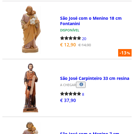
São José com o Menino 18 cm
Fontanini
DISPONÍVEL
20
€ 12,90
€ 14,90
-13
%
São José Carpinteiro 33 cm resina
A CHEGAR
8
€ 37,90
São José com o Menino 7 cm