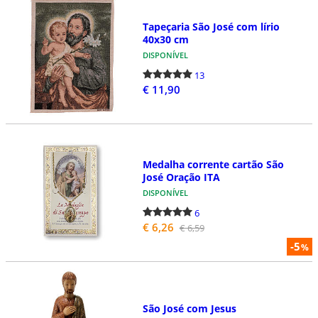
Tapeçaria São José com lírio
40x30 cm
DISPONÍVEL
13
€ 11,90
Medalha corrente cartão São
José Oração ITA
DISPONÍVEL
6
€ 6,26
€ 6,59
-5
%
São José com Jesus