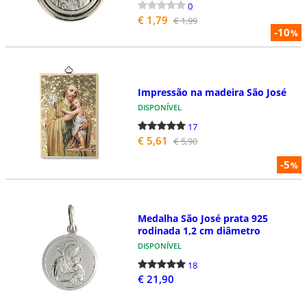
0
€ 1,79
€ 1,99
-10
%
Impressão na madeira São José
DISPONÍVEL
17
€ 5,61
€ 5,90
-5
%
Medalha São José prata 925
rodinada 1,2 cm diâmetro
DISPONÍVEL
18
€ 21,90