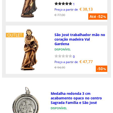
1
€ 38,13
Preço a partir de
€ 77,00
Até -52
%
OUTLET
São José trabalhador mão no
coração madeira Val
Gardena
DISPONÍVEL
0
€ 47,77
Preço a partir de
€ 94,90
-50
%
Medalha redonda 3 cm
acabamento opaco no centro
Sagrada Família e São José
DISPONÍVEL