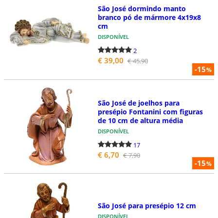
São José dormindo manto
branco pó de mármore 4x19x8
cm
DISPONÍVEL
2
€ 39,00
€ 45,90
-15
%
São José de joelhos para
presépio Fontanini com figuras
de 10 cm de altura média
DISPONÍVEL
17
€ 6,70
€ 7,90
-15
%
São José para presépio 12 cm
DISPONÍVEL