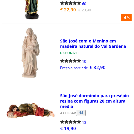
60
€ 22,90
€ 23,90
-4
%
São José com o Menino em
madeira natural do Val Gardena
DISPONÍVEL
10
€ 32,90
Preço a partir de
São José dormindo para presépio
resina com figuras 20 cm altura
média
A CHEGAR
13
€ 19,90