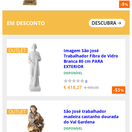
-9
%
EM DESCONTO
DESCUBRA
OUTLET
Imagem São José
Trabalhador Fibra de Vidro
Branca 80 cm PARA
EXTERIOR
DISPONÍVEL
0
€ 418,27
€ 890,00
-53
%
OUTLET
São José trabalhador
madeira castanho dourada
do Val Gardena
DISPONÍVEL