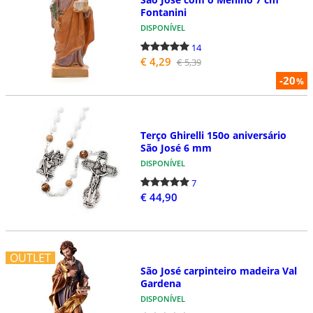
Fontanini
DISPONÍVEL
14
€ 4,29
€ 5,39
-20
%
Terço Ghirelli 150o aniversário
São José 6 mm
DISPONÍVEL
7
€ 44,90
OUTLET
São José carpinteiro madeira Val
Gardena
DISPONÍVEL