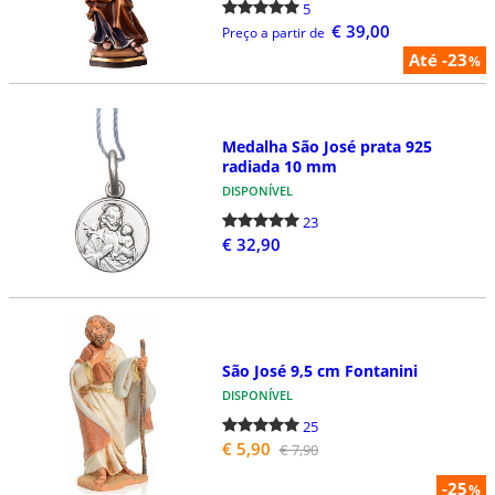
5
€ 39,00
Preço a partir de
Até -23
%
Medalha São José prata 925
radiada 10 mm
DISPONÍVEL
23
€ 32,90
São José 9,5 cm Fontanini
DISPONÍVEL
25
€ 5,90
€ 7,90
-25
%