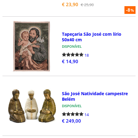
€ 23,90
€ 25,90
-8
%
Tapeçaria São José com lírio
50x40 cm
DISPONÍVEL
18
€ 14,90
São José Natividade campestre
Belém
DISPONÍVEL
14
€ 249,00