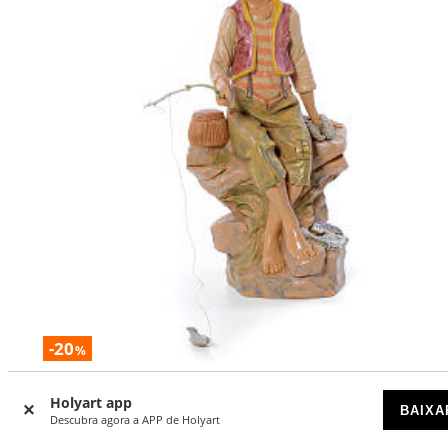
-20
%
Pescador sentado 30 cm Fontanini
Holyart app
BAIXA
Descubra agora a APP de Holyart
DISPONÍVEL