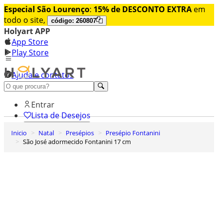
Especial São Lourenço
:
15% de DESCONTO EXTRA
em
todo o site,
código: 260807
Holyart APP
App Store
Play Store
Ajuda e contatos
Conheça premium
Entrar
Lista de Desejos
Inicio
Natal
Presépios
Presépio Fontanini
0
São José adormecido Fontanini 17 cm
Carrinho de Compras