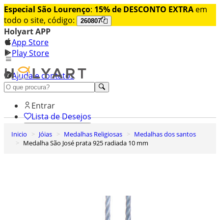
Especial São Lourenço
:
15% de DESCONTO EXTRA
em
todo o site, código:
260807
Holyart APP
App Store
Play Store
Ajuda e contatos
Conheça premium
Entrar
Lista de Desejos
Inicio
Jóias
Medalhas Religiosas
Medalhas dos santos
0
Medalha São José prata 925 radiada 10 mm
Carrinho de Compras