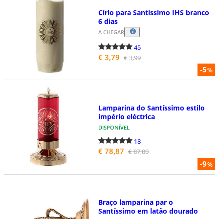
Círio para Santíssimo IHS branco
6 dias
A CHEGAR
45
€ 3,79
€ 3,99
-5
%
Lamparina do Santíssimo estilo
império eléctrica
DISPONÍVEL
18
€ 78,87
€ 87,00
-9
%
Braço lamparina par o
Santíssimo em latão dourado