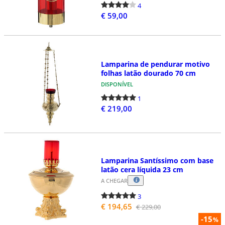
4
€ 59,00
Lamparina de pendurar motivo
folhas latão dourado 70 cm
DISPONÍVEL
1
€ 219,00
Lamparina Santíssimo com base
latão cera líquida 23 cm
A CHEGAR
3
€ 194,65
€ 229,00
-15
%