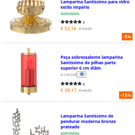
Lamparina Santíssimo para vidro
estilo império
DISPONÍVEL
3
€ 52,16
€ 54,90
-5
%
Peça sobressalente lamparina
Santíssimo de pilhas parte
superior 6 cm diâm
A CHEGAR
4
€ 38,17
€ 44,90
-15
%
Lamparina Santíssimo de
pendurar moderna bronze
prateado
DISPONÍVEL