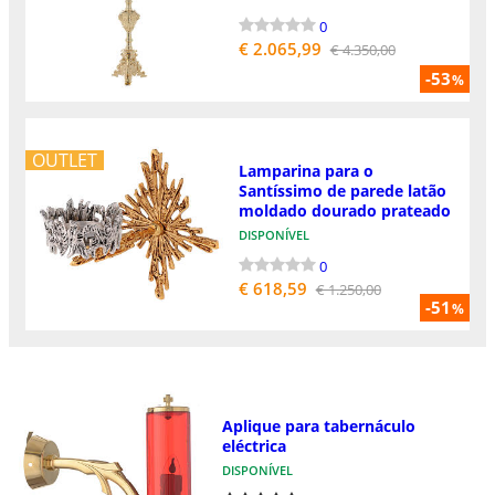
0
€ 2.065,99
€ 4.350,00
-53
%
OUTLET
Lamparina para o
Santíssimo de parede latão
moldado dourado prateado
DISPONÍVEL
0
€ 618,59
€ 1.250,00
-51
%
Aplique para tabernáculo
eléctrica
DISPONÍVEL