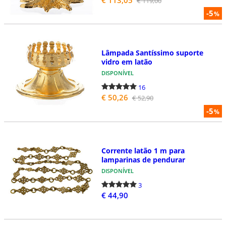
€ 119,00
-5
%
Lâmpada Santíssimo suporte
vidro em latão
DISPONÍVEL
16
€ 50,26
€ 52,90
-5
%
Corrente latão 1 m para
lamparinas de pendurar
DISPONÍVEL
3
€ 44,90