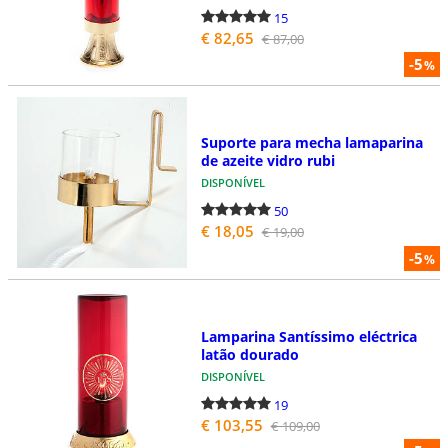
15
€ 82,65
€ 87,00
-5
%
Suporte para mecha lamaparina
de azeite vidro rubi
DISPONÍVEL
50
€ 18,05
€ 19,00
-5
%
Lamparina Santíssimo eléctrica
latão dourado
DISPONÍVEL
19
€ 103,55
€ 109,00