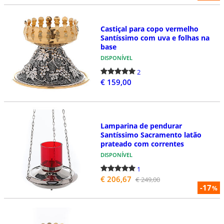
Castiçal para copo vermelho
Santíssimo com uva e folhas na
base
DISPONÍVEL
2
€ 159,00
Lamparina de pendurar
Santíssimo Sacramento latão
prateado com correntes
DISPONÍVEL
1
€ 206,67
€ 249,00
-17
%