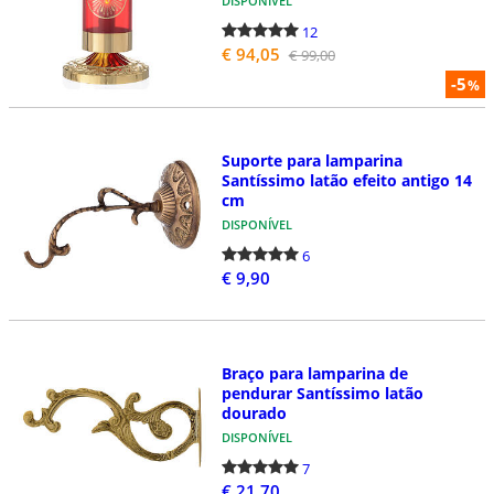
DISPONÍVEL
12
€ 94,05
€ 99,00
-5
%
Suporte para lamparina
Santíssimo latão efeito antigo 14
cm
DISPONÍVEL
6
€ 9,90
Braço para lamparina de
pendurar Santíssimo latão
dourado
DISPONÍVEL
7
€ 21,70