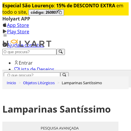
Especial São Lourenço
:
15% de DESCONTO EXTRA
em
todo o site,
código: 260807
Holyart APP
App Store
Play Store
Ajuda e contatos
Conheça premium
Entrar
Lista de Desejos
0
Inicio
Objetos Litúrgicos
Lamparinas Santíssimo
Carrinho de Compras
Lamparinas Santíssimo
PESQUISA AVANÇADA