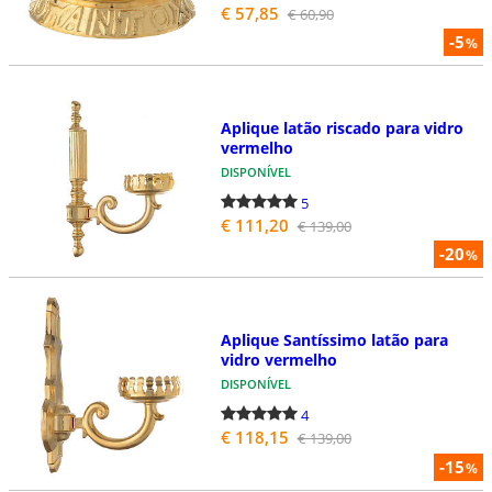
€ 57,85
€ 60,90
-5
%
Aplique latão riscado para vidro
vermelho
DISPONÍVEL
5
€ 111,20
€ 139,00
-20
%
Aplique Santíssimo latão para
vidro vermelho
DISPONÍVEL
4
€ 118,15
€ 139,00
-15
%