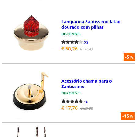
Lamparina Santíssimo latão
dourado com pilhas
DISPONÍVEL
23
€ 50,26
€ 52,90
-5
%
Acessório chama para o
Santíssimo
DISPONÍVEL
16
€ 17,76
€ 20,90
-15
%