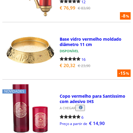
12
€ 76,99
€ 83,90
-8
%
Base vidro vermelho moldado
diâmetro 11 cm
DISPONÍVEL
16
€ 20,32
€ 23,90
-15
%
NOVIDADES
Copo vermelho para Santíssimo
com adesivo IHS
A CHEGAR
6
€ 14,90
Preço a partir de