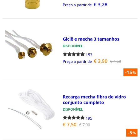
€ 3,28
Preço a partir de
Giclê e mecha 3 tamanhos
DISPONÍVEL
153
€ 3,90
€ 4,59
Preço a partir de
-15
%
Recarga mecha fibra de vidro
conjunto completo
DISPONÍVEL
195
€ 7,50
€ 7,90
-5
%