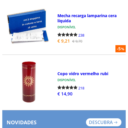
Mecha recarga lamparina cera
líquida
DISPONÍVEL
238
€ 9,21
€ 9,70
-5
%
Copo vidro vermelho rubi
DISPONÍVEL
218
€ 14,90
NOVIDADES
DESCUBRA