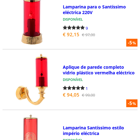
Lamparina para o Santíssimo
eléctrica 220V
DISPONÍVEL
9
€ 92,15
€ 97,00
-5
%
Aplique de parede completo
vidrio plástico vermelha eléctrico
DISPONÍVEL
1
€ 94,05
€ 99,00
-5
%
Lamparina Santíssimo estilo
império eléctrica