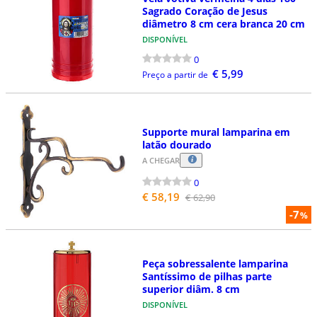
Sagrado Coração de Jesus
diâmetro 8 cm cera branca 20 cm
DISPONÍVEL
0
€ 5,99
Preço a partir de
Supporte mural lamparina em
latão dourado
A CHEGAR
0
€ 58,19
€ 62,90
-7
%
Peça sobressalente lamparina
Santíssimo de pilhas parte
superior diâm. 8 cm
DISPONÍVEL