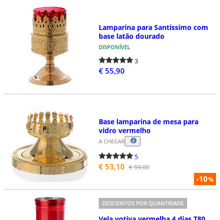
Lamparina para Santíssimo com
base latão dourado
DISPONÍVEL
3
€ 55,90
Base lamparina de mesa para
vidro vermelho
A CHEGAR
5
€ 53,10
€ 59,00
-10
%
DESCONTOS POR QUANTIDADE
Vela votiva vermelha 4 dias T80