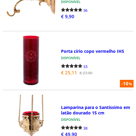
DISPONÍVEL
36
€ 9,90
Porta círio copo vermelho IHS
DISPONÍVEL
33
€ 25,11
€ 27,90
-10
%
Lamparina para o Santíssimo em
latão dourado 15 cm
DISPONÍVEL
38
€ 49,90