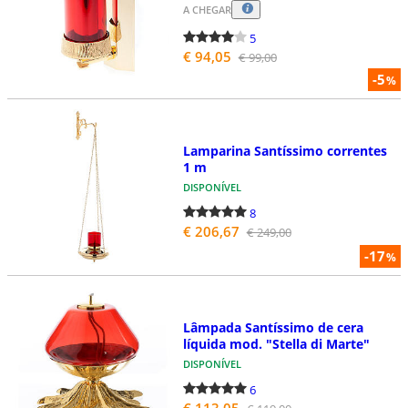
A CHEGAR
5
€ 94,05
€ 99,00
-5
%
Lamparina Santíssimo correntes
1 m
DISPONÍVEL
8
€ 206,67
€ 249,00
-17
%
Lâmpada Santíssimo de cera
líquida mod. "Stella di Marte"
DISPONÍVEL
6
€ 113,05