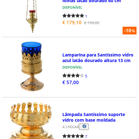
folhas latão dourado 60 cm
DISPONÍVEL
1
€ 179,10
€ 199,00
-10
%
Lamparina para Santíssimo vidro
azul latão dourado altura 13 cm
DISPONÍVEL
5
€ 57,00
Lâmpada Santíssimo suporte
vidro com base moldada
A CHEGAR
7