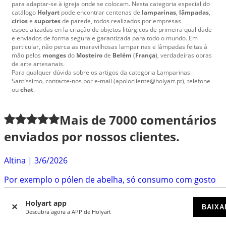
para adaptar-se à igreja onde se colocam. Nesta categoria especial do
catálogo
Holyart
pode encontrar centenas de
lamparinas
,
lâmpadas
,
círios
e
suportes
de parede, todos realizados por empresas
especializadas en la criação de objetos litúrgicos de primeira qualidade
e enviados de forma segura e garantizada para todo o mundo. Em
particular, não perca as maravilhosas lamparinas e lâmpadas feitas á
mão pelos
monges
do
Mosteiro
de
Belém
(
França
), verdadeiras obras
de arte artesanais.
Para qualquer dúvida sobre os artigos da categoria Lamparinas
Santíssimo, contacte-nos por e-mail (apoiocliente@holyart.pt), telefone
ou
chat
.
Mais de
7000
comentários
enviados por nossos clientes.
Altina
|
3/6/2026
Por exemplo o pólen de abelha, só consumo com gosto
o que compro na Holyart! O processo de entrega
também...
Holyart app
BAIXA
Descubra agora a APP de Holyart
Isabel
|
3/4/2026