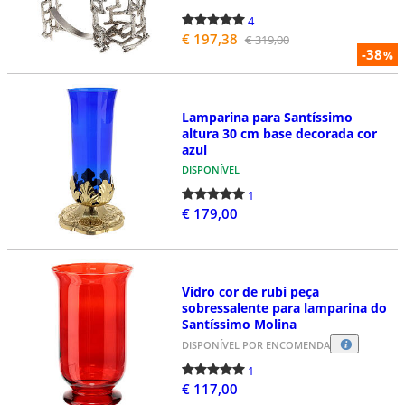
4
€ 197,38
€ 319,00
-38
%
Lamparina para Santíssimo
altura 30 cm base decorada cor
azul
DISPONÍVEL
1
€ 179,00
Vidro cor de rubi peça
sobressalente para lamparina do
Santíssimo Molina
DISPONÍVEL POR ENCOMENDA
1
€ 117,00