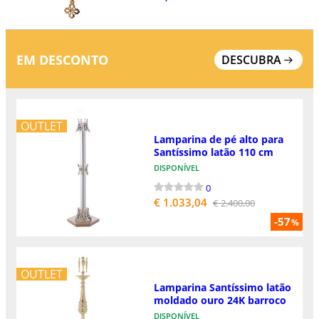
EM DESCONTO
DESCUBRA
OUTLET
Lamparina de pé alto para
Santíssimo latão 110 cm
DISPONÍVEL
0
€ 1.033,04
€ 2.400,00
-57
%
OUTLET
Lamparina Santíssimo latão
moldado ouro 24K barroco
DISPONÍVEL