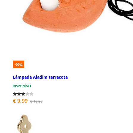
-8
%
Lâmpada Aladim terracota
DISPONÍVEL
€ 9,99
€ 10,90