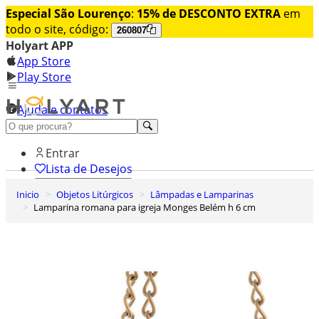
Especial São Lourenço
:
15% de DESCONTO EXTRA
em
todo o site, código:
260807
Holyart APP
App Store
Play Store
Ajuda e contatos
Conheça premium
Entrar
Lista de Desejos
Inicio
Objetos Litúrgicos
Lâmpadas e Lamparinas
0
Lamparina romana para igreja Monges Belém h 6 cm
Carrinho de Compras