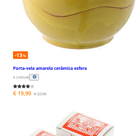
-13
%
Porta-vela amarela cerâmica esfera
A CHEGAR
€ 19,90
€ 22,90