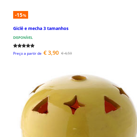
-15
%
Giclê e mecha 3 tamanhos
DISPONÍVEL
€ 3,90
€ 4,59
Preço a partir de