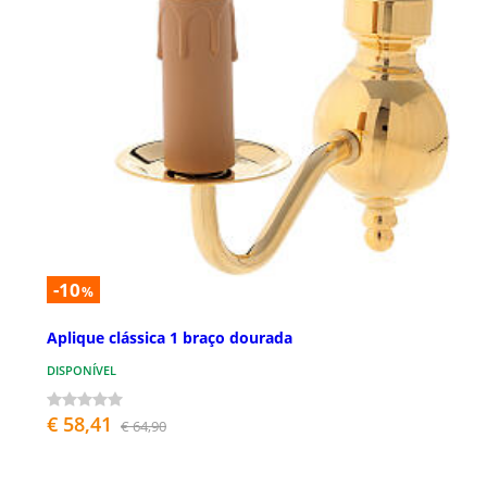
-10
%
Aplique clássica 1 braço dourada
DISPONÍVEL
€ 58,41
€ 64,90