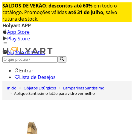
SALDOS DE VERÃO
:
descontos até 60%
em todo o
catálogo. Promoções válidas
até 31 de julho
, salvo
rutura de stock.
Holyart APP
App Store
Play Store
Ajuda e contatos
Conheça premium
Entrar
Lista de Desejos
Inicio
Objetos Litúrgicos
Lamparinas Santíssimo
0
Aplique Santíssimo latão para vidro vermelho
Carrinho de Compras