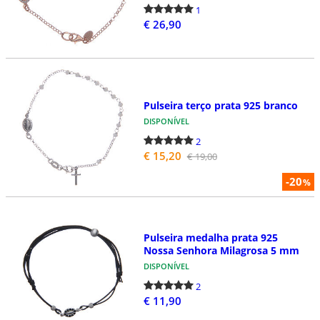
1
€ 26,90
Pulseira terço prata 925 branco
DISPONÍVEL
2
€ 15,20
€ 19,00
-20
%
Pulseira medalha prata 925
Nossa Senhora Milagrosa 5 mm
DISPONÍVEL
2
€ 11,90