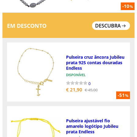
-10
%
EM DESCONTO
DESCUBRA
Pulseira cruz âncora Jubileu
prata 925 contas douradas
Endless
DISPONÍVEL
0
€ 21,90
€ 45,00
-51
%
Pulseira ajustável fio
amarelo logótipo Jubileu
prata Endless