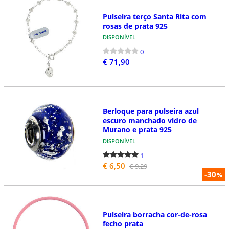
Pulseira terço Santa Rita com
rosas de prata 925
DISPONÍVEL
0
€ 71,90
Berloque para pulseira azul
escuro manchado vidro de
Murano e prata 925
DISPONÍVEL
1
€ 6,50
€ 9,29
-30
%
Pulseira borracha cor-de-rosa
fecho prata