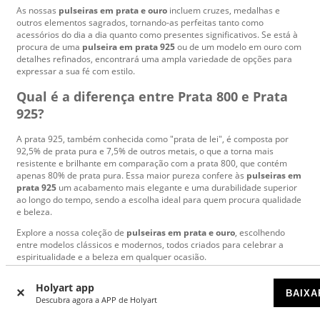
As nossas
pulseiras em prata e ouro
incluem cruzes, medalhas e
outros elementos sagrados, tornando-as perfeitas tanto como
acessórios do dia a dia quanto como presentes significativos. Se está à
procura de uma
pulseira em prata 925
ou de um modelo em ouro com
detalhes refinados, encontrará uma ampla variedade de opções para
expressar a sua fé com estilo.
Qual é a diferença entre Prata 800 e Prata
925?
A prata 925, também conhecida como "prata de lei", é composta por
92,5% de prata pura e 7,5% de outros metais, o que a torna mais
resistente e brilhante em comparação com a prata 800, que contém
apenas 80% de prata pura. Essa maior pureza confere às
pulseiras em
prata 925
um acabamento mais elegante e uma durabilidade superior
ao longo do tempo, sendo a escolha ideal para quem procura qualidade
e beleza.
Explore a nossa coleção de
pulseiras em prata e ouro
, escolhendo
entre modelos clássicos e modernos, todos criados para celebrar a
espiritualidade e a beleza em qualquer ocasião.
Holyart app
BAIXA
Descubra agora a APP de Holyart
Mais de
7000
comentários