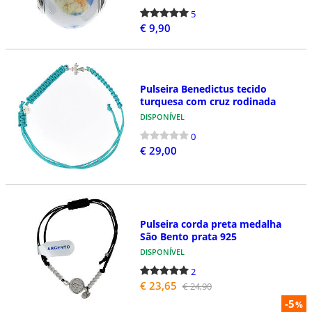
5
€ 9,90
Pulseira Benedictus tecido
turquesa com cruz rodinada
DISPONÍVEL
0
€ 29,00
Pulseira corda preta medalha
São Bento prata 925
DISPONÍVEL
2
€ 23,65
€ 24,90
-5
%