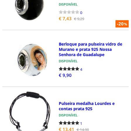
DISPONÍVEL
0
€ 7,43
€ 9,29
-20
%
Berloque para pulseira vidro de
Murano e prata 925 Nossa
Senhora de Guadalupe
DISPONÍVEL
4
€ 9,90
Pulseira medalha Lourdes e
contas prata 925
DISPONÍVEL
1
€ 13,41
€ 14,90