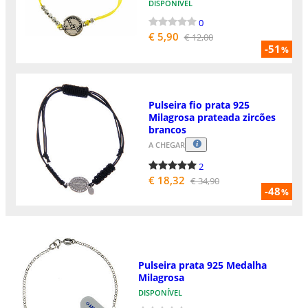
DISPONÍVEL
0
€ 5,90
€ 12,00
-51
%
Pulseira fio prata 925
Milagrosa prateada zircões
brancos
A CHEGAR
2
€ 18,32
€ 34,90
-48
%
Pulseira prata 925 Medalha
Milagrosa
DISPONÍVEL