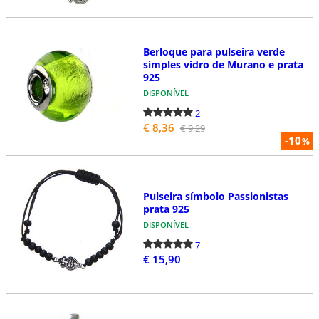
Berloque para pulseira verde
simples vidro de Murano e prata
925
DISPONÍVEL
2
€ 8,36
€ 9,29
-10
%
Pulseira símbolo Passionistas
prata 925
DISPONÍVEL
7
€ 15,90