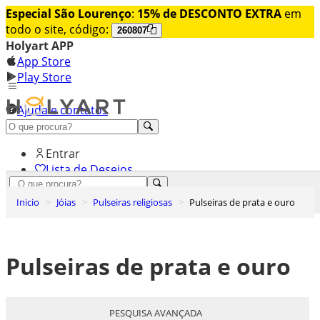
Especial São Lourenço
:
15% de DESCONTO EXTRA
em
todo o site, código:
260807
Holyart APP
App Store
Play Store
Ajuda e contatos
Conheça premium
Entrar
Lista de Desejos
0
Inicio
Jóias
Pulseiras religiosas
Pulseiras de prata e ouro
Carrinho de Compras
Pulseiras de prata e ouro
PESQUISA AVANÇADA