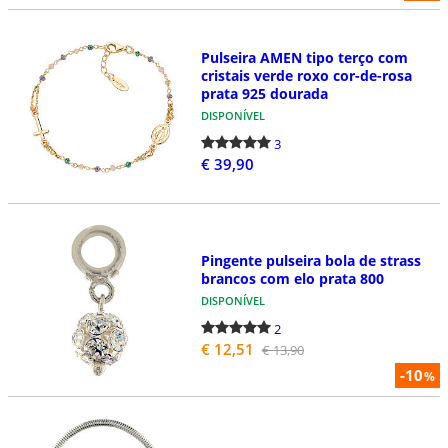
Pulseira AMEN tipo terço com
cristais verde roxo cor-de-rosa
prata 925 dourada
DISPONÍVEL
3
€ 39,90
Pingente pulseira bola de strass
brancos com elo prata 800
DISPONÍVEL
2
€ 12,51
€ 13,90
-10
%