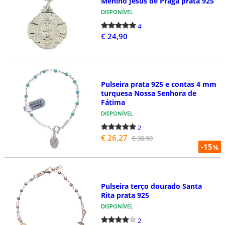
Menino Jesus de Praga prata 925
DISPONÍVEL
4
€ 24,90
Pulseira prata 925 e contas 4 mm
turquesa Nossa Senhora de
Fátima
DISPONÍVEL
2
€ 26,27
€ 30,90
-15
%
Pulseira terço dourado Santa
Rita prata 925
DISPONÍVEL
2