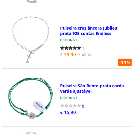
Pulseira cruz âncora Jubileu
prata 925 contas Endless
DISPONÍVEL
1
€ 39,90
€ 45,00
-11
%
Pulseira São Bento prata corda
verde ajustável
DISPONÍVEL
0
€ 15,90