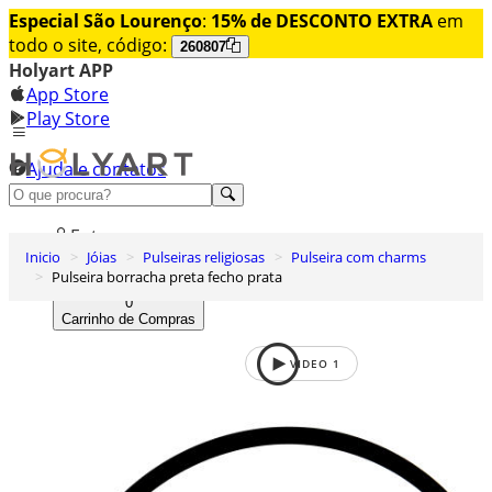
Especial São Lourenço
:
15% de DESCONTO EXTRA
em
todo o site, código:
260807
Holyart APP
App Store
Play Store
Ajuda e contatos
Conheça premium
Entrar
Inicio
Jóias
Pulseiras religiosas
Pulseira com charms
Lista de Desejos
Pulseira borracha preta fecho prata
0
Carrinho de Compras
VIDEO
1