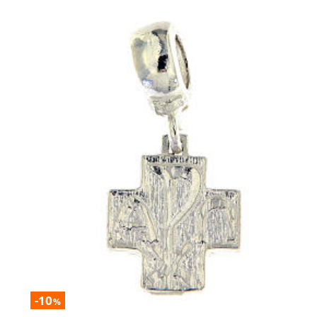
-10
%