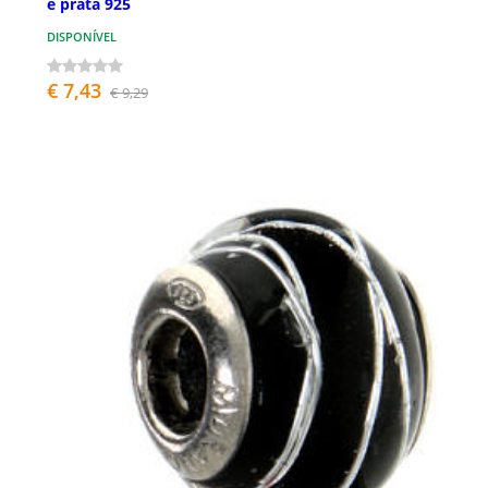
e prata 925
DISPONÍVEL
€ 7,43
€ 9,29