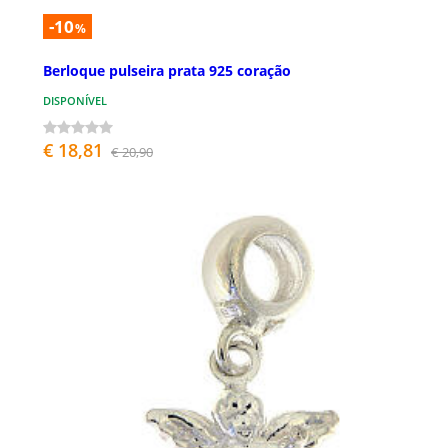
-10
%
Berloque pulseira prata 925 coração
DISPONÍVEL
€ 18,81
€ 20,90