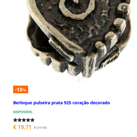
-10
%
Berloque pulseira prata 925 coração decorado
DISPONÍVEL
€ 19,71
€ 21,90