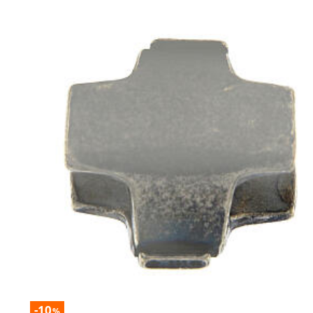
-10
%