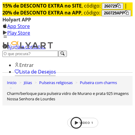
15% de DESCONTO EXTRA no SITE
, código:
|
260729
20% de DESCONTO EXTRA na APP
, código:
260729APP
Holyart APP
App Store
Play Store
Ajuda e contatos
Conheça premium
Entrar
Lista de Desejos
Inicio
Jóias
Pulseiras religiosas
Pulseira com charms
0
Carrinho de Compras
Charm/berloque para pulseira vidro de Murano e prata 925 imagens
Nossa Senhora de Lourdes
VIDEO
1