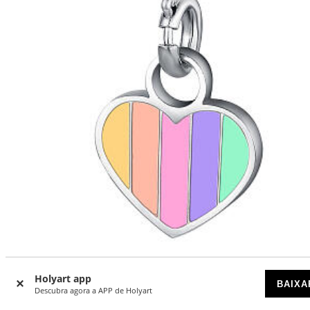
Holyart app
BAIXA
Berloque coração arco-íris aço hipoalergênico esmaltes
Descubra agora a APP de Holyart
DISPONÍVEL