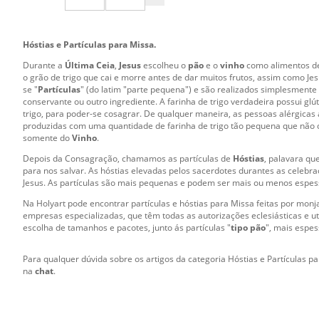
Hóstias e Partículas para Missa.
Durante a
Última Ceia
,
Jesus
escolheu o
pão
e o
vinho
como alimentos de
o grão de trigo que cai e morre antes de dar muitos frutos, assim como Je
se "
Partículas
" (do latim "parte pequena") e são realizados simplesment
conservante ou outro ingrediente. A farinha de trigo verdadeira possui g
trigo, para poder-se cosagrar. De qualquer maneira, as pessoas alérgica
produzidas com uma quantidade de farinha de trigo tão pequena que não
somente do
Vinho
.
Depois da Consagração, chamamos as partículas de
Hóstias
, palavara qu
para nos salvar. As hóstias elevadas pelos sacerdotes durantes as celebraç
Jesus. As partículas são mais pequenas e podem ser mais ou menos espes
Na Holyart pode encontrar partículas e hóstias para Missa feitas por mon
empresas especializadas, que têm todas as autorizações eclesiásticas e u
escolha de tamanhos e pacotes, junto ás partículas "
tipo pão
", mais espes
Para qualquer dúvida sobre os artigos da categoria Hóstias e Partículas pa
na
chat
.