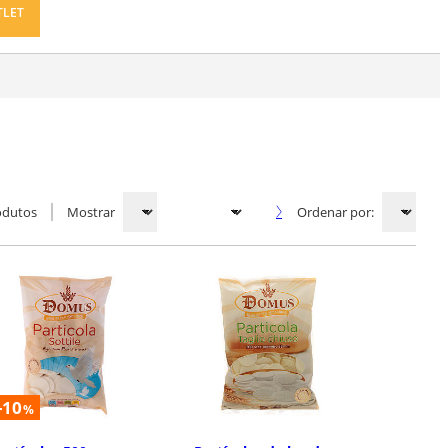
TLET
odutos
Mostrar
Ordenar por:
-10
%