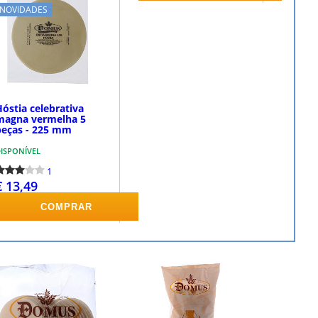
NOVIDADES
óstia celebrativa
magna vermelha 5
peças - 225 mm
ISPONÍVEL
1
€ 13,49
COMPRAR