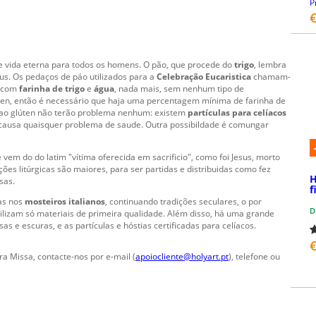
P
€
 vida eterna para todos os homens. O pão, que procede do
trigo
, lembra
sus. Os pedaços de páo utilizados para a
Celebração Eucaristica
chamam-
e com
farinha de trigo
e
água
, nada mais, sem nenhum tipo de
lúten, então é necessário que haja uma percentagem mínima de farinha de
s ao glúten não terão problema nenhum: existem
partículas para celíacos
 causa quaisquer problema de saude. Outra possibildade é comungar
e vem do do latim "vítima oferecida em sacrificio", como foi Jesus, morto
ões litúrgicas são maiores, para ser partidas e distribuidas como fez
H
sas.
f
jas nos
mosteiros italianos
, continuando tradições seculares, o por
D
tilizam só materiais de primeira qualidade. Além disso, há uma grande
sas e escuras, e as partículas e hóstias certificadas para celíacos.
€
ra Missa, contacte-nos por e-mail (
apoiocliente@holyart.pt
), telefone ou