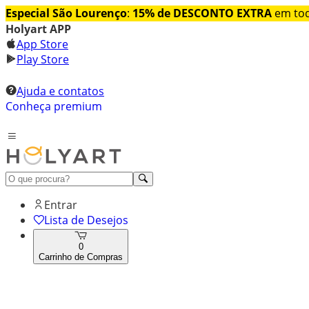
Especial São Lourenço
:
15% de DESCONTO EXTRA
em tod
Holyart APP
App Store
Play Store
Ajuda e contatos
Conheça premium
Entrar
Lista de Desejos
0
Carrinho de Compras