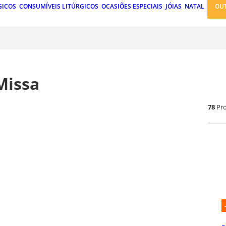
GICOS
CONSUMÍVEIS LITÚRGICOS
OCASIÕES ESPECIAIS
JÓIAS
NATAL
OU
Missa
78
Pr