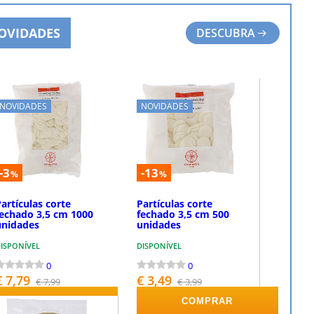
OVIDADES
DESCUBRA
NOVIDADES
NOVIDADES
-3
-13
%
%
artículas corte
Partículas corte
fechado 3,5 cm 1000
fechado 3,5 cm 500
unidades
unidades
ISPONÍVEL
DISPONÍVEL
0
0
€ 7,79
€ 3,49
€ 7,99
€ 3,99
COMPRAR
COMPRAR