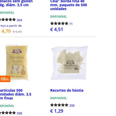
elíacos sem glúten
Ceia" borda fina 40
0g. diâm. 3,5 cm
mm, paquete de 500
unidades
ISPONÍVEL
DISPONÍVEL
364
71
reço a partir de
€ 4,51
 4,79
€ 6,49
COMPRAR
COMPRAR
-10
%
artículas 500
Recortes de hóstia
nidades diâm. 3,5
m finas
DISPONÍVEL
206
ISPONÍVEL
€ 1,29
398