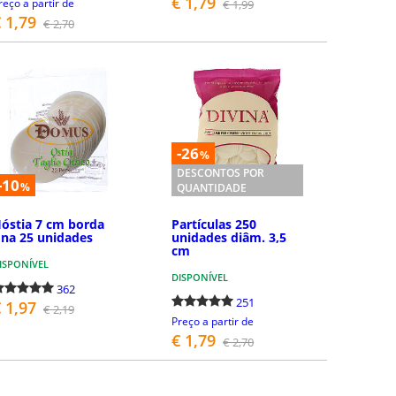
€ 1,79
reço a partir de
€ 1,99
 1,79
€ 2,70
COMPRAR
COMPRAR
-26
%
DESCONTOS POR
-10
%
QUANTIDADE
óstia 7 cm borda
Partículas 250
ina 25 unidades
unidades diâm. 3,5
cm
ISPONÍVEL
DISPONÍVEL
362
251
 1,97
€ 2,19
Preço a partir de
€ 1,79
€ 2,70
COMPRAR
COMPRAR