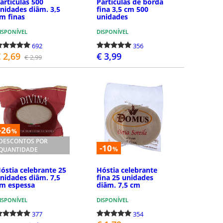
artículas 500
Partículas de borda
nidades diâm. 3,5
fina 3,5 cm 500
m finas
unidades
ISPONÍVEL
DISPONÍVEL
692
356
 2,69
€ 3,99
€ 2,99
COMPRAR
COMPRAR
-26
%
DESCONTOS POR
-10
%
QUANTIDADE
óstia celebrante 25
Hóstia celebrante
nidades diâm. 7,5
fina 25 unidades
m espessa
diâm. 7,5 cm
ISPONÍVEL
DISPONÍVEL
377
354