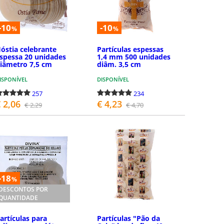
-10
-10
%
%
óstia celebrante
Partículas espessas
spessa 20 unidades
1,4 mm 500 unidades
iâmetro 7,5 cm
diâm. 3,5 cm
ISPONÍVEL
DISPONÍVEL
257
234
 2,06
€ 4,23
€ 2,29
€ 4,70
COMPRAR
COMPRAR
-18
%
DESCONTOS POR
QUANTIDADE
artículas para
Partículas "Pão da