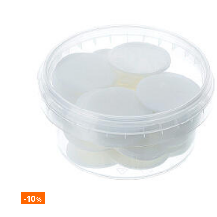
-10
%