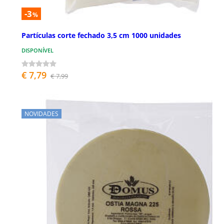
-3
%
Partículas corte fechado 3,5 cm 1000 unidades
DISPONÍVEL
€ 7,79
€ 7,99
NOVIDADES