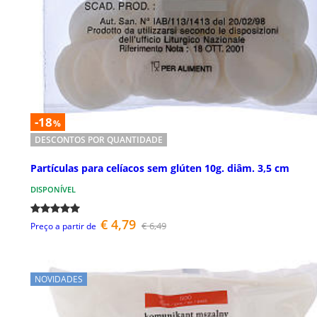
-18
%
DESCONTOS POR QUANTIDADE
Partículas para celíacos sem glúten 10g. diâm. 3,5 cm
DISPONÍVEL
€ 4,79
€ 6,49
Preço a partir de
NOVIDADES