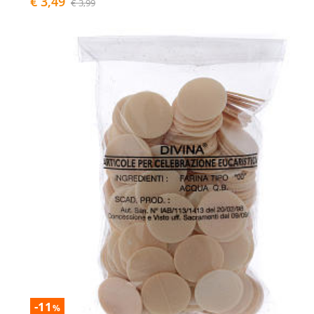
€ 3,49
€ 3,99
-11
%