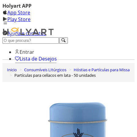
Holyart APP
App Store
Play Store
Ajuda e contatos
Conheça premium
Entrar
Lista de Desejos
Inicio
Consumíveis LItúrgicos
Hóstias e Partículas para Missa
0
Partículas para celíacos em lata - 50 unidades
Carrinho de Compras