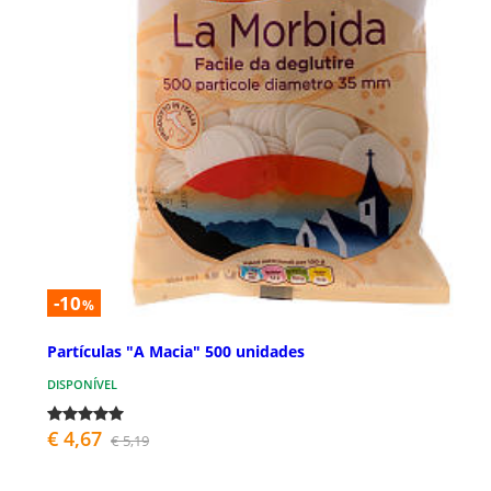
-10
%
Partículas "A Macia" 500 unidades
DISPONÍVEL
€ 4,67
€ 5,19