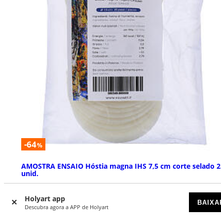
-64
%
AMOSTRA ENSAIO Hóstia magna IHS 7,5 cm corte selado 2
unid.
ESGOTADO
Holyart app
BAIXA
Descubra agora a APP de Holyart
€ 1,00
€ 2,79