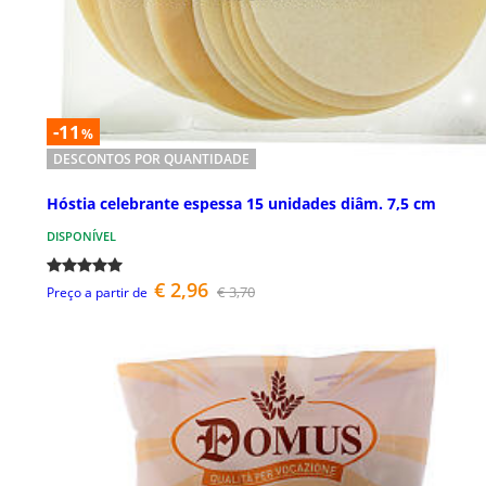
-11
%
DESCONTOS POR QUANTIDADE
Hóstia celebrante espessa 15 unidades diâm. 7,5 cm
DISPONÍVEL
€ 2,96
€ 3,70
Preço a partir de