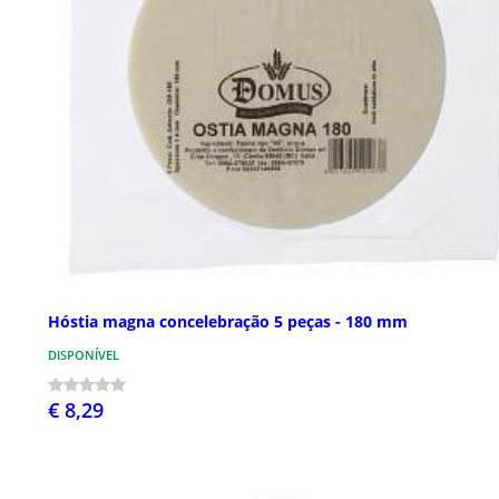
Hóstia magna concelebração 5 peças - 180 mm
DISPONÍVEL
€ 8,29