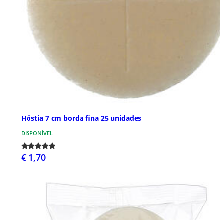
Hóstia 7 cm borda fina 25 unidades
DISPONÍVEL
€ 1,70