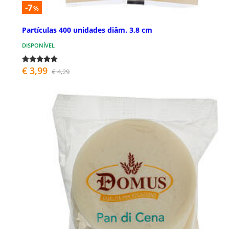
-7
%
Partículas 400 unidades diâm. 3,8 cm
DISPONÍVEL
€ 3,99
€ 4,29