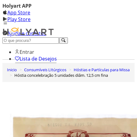
Holyart APP
App Store
Play Store
Ajuda e contatos
Conheça premium
Entrar
Lista de Desejos
Inicio
Consumíveis LItúrgicos
Hóstias e Partículas para Missa
0
Hóstia concelebração 5 unidades diâm. 12,5 cm fina
Carrinho de Compras