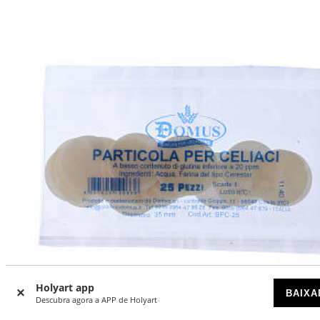
Holyart app
-45
%
BAIXA
Descubra agora a APP de Holyart
DESCONTOS POR QUANTIDADE