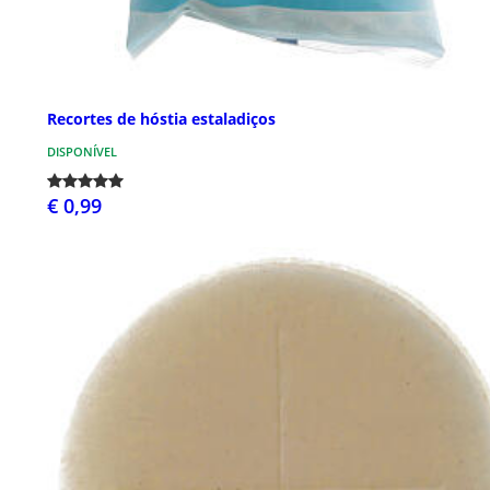
Recortes de hóstia estaladiços
DISPONÍVEL
€ 0,99