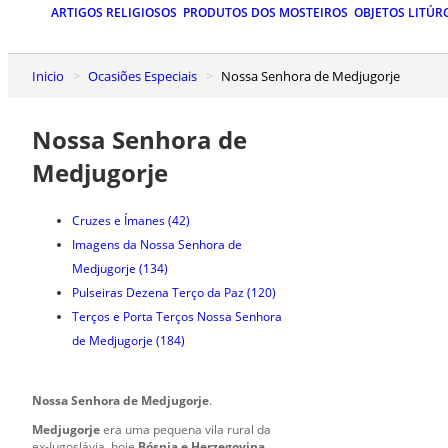
ARTIGOS RELIGIOSOS
PRODUTOS DOS MOSTEIROS
OBJETOS LITÚR
Inicio
Ocasiões Especiais
Nossa Senhora de Medjugorje
Nossa Senhora de
Medjugorje
Cruzes e Ímanes
(42)
Imagens da Nossa Senhora de
Medjugorje
(134)
Pulseiras Dezena Terço da Paz
(120)
Terços e Porta Terços Nossa Senhora
de Medjugorje
(184)
Nossa Senhora de Medjugorje
.
Medjugorje
era uma pequena vila rural da
ex-Iugoslávia, hoje
Bósnia e Herzegovina
,