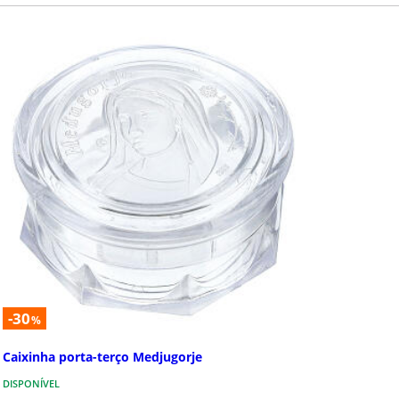
s e Porta Terços
a Senhora de
ugorje
e Porta Terços Nossa Senhora
ugorje.Em Medjugorje a oração
damento mais importantes para
 a verdadeira p...
-30
%
Caixinha porta-terço Medjugorje
DISPONÍVEL