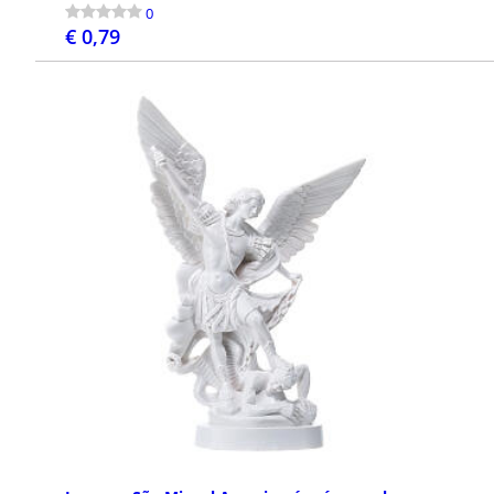
0
€ 0,79
COMPRAR