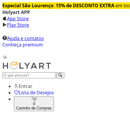
Especial São Lourenço
:
15% de DESCONTO EXTRA
em tod
Holyart APP
App Store
Play Store
Ajuda e contatos
Conheça premium
Entrar
Lista de Desejos
0
Carrinho de Compras