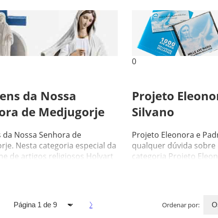
0
ens da Nossa
Projeto Eleono
ora de Medjugorje
Silvano
 da Nossa Senhora de
Projeto Eleonora e Pad
je. Nesta categoria especial da
qualquer dúvida sobre 
ine de artigos religiosos Holyart
categoria Projeto Eleo
unidos as mais...
Silvano, não hesite...
Ordenar por: