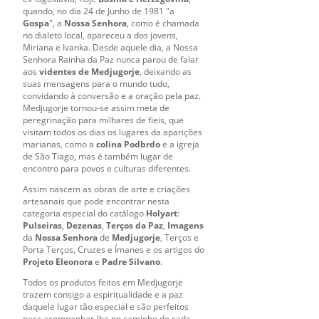
quando, no dia 24 de Junho de 1981 "a
Gospa
", a
Nossa Senhora
, como é chamada
no dialeto local, apareceu a dos jovens,
Miriana e Ivanka. Desde aquele dia, a Nossa
Senhora Rainha da Paz nunca parou de falar
aos
videntes de Medjugorje
, deixando as
suas mensagens para o mundo tudo,
convidando à conversão e a oração pela paz.
Medjugorje tornou-se assim meta de
peregrinação para milhares de fieis, que
visitam todos os dias os lugares da aparições
marianas, como a
colina Podbrdo
e a igreja
de São Tiago, mas é também lugar de
encontro para povos e culturas diferentes.
Assim nascem as obras de arte e criações
artesanais que pode encontrar nesta
categoria especial do catálogo
Holyart
:
Pulseiras
,
Dezenas
,
Terços da Paz
,
Imagens
da
Nossa Senhora
de
Medjugorje
, Terços e
Porta Terços, Cruzes e Ímanes e os artigos do
Projeto Eleonora
e
Padre Silvano
.
Todos os produtos feitos em Medjugorje
trazem consigo a espiritualidade e a paz
daquele lugar tão especial e são perfeitos
para acompanhar-lhe no caminho de cada