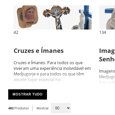
42
134
Cruzes e Ímanes
Imag
Senh
Cruzes e Ímanes. Para todos os que
viveram uma experiência inolvidável em
Imagens
Medjugorje e para todos os que têm
Medjugor
aquele lugar especial no...
loja onl
temos re
MOSTRAR TUDO
482
Produtos
Mostrar