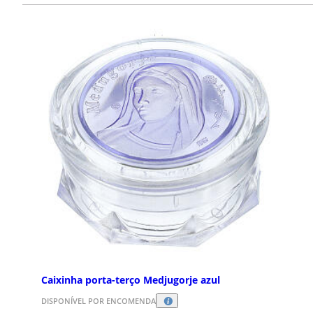
120
184
Pulseiras Dezena Terço
Terço
da Paz
Noss
Medj
Pulseiras Dezena Terço da Paz. O rezo
do Terço da Paz é uma devoção muito
Terços 
querida que Nossa Senhora de
de Medj
Medjugorje aconselhou para alc...
é o fun
alcançar
Caixinha porta-terço Medjugorje azul
DISPONÍVEL POR ENCOMENDA