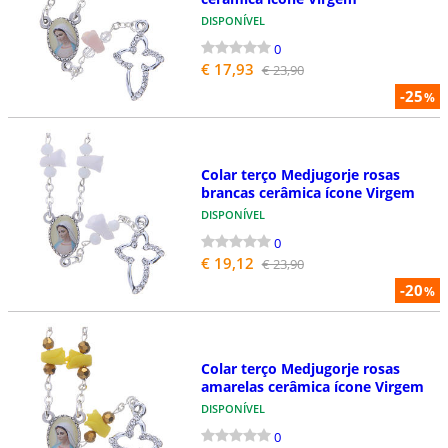
DISPONÍVEL
0
€ 17,93
€ 23,90
-25
%
Colar terço Medjugorje rosas
brancas cerâmica ícone Virgem
DISPONÍVEL
0
€ 19,12
€ 23,90
-20
%
Colar terço Medjugorje rosas
amarelas cerâmica ícone Virgem
DISPONÍVEL
0