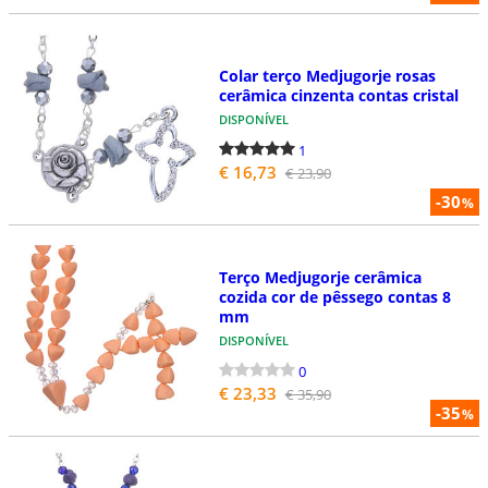
Colar terço Medjugorje rosas
cerâmica cinzenta contas cristal
DISPONÍVEL
1
€ 16,73
€ 23,90
-30
%
Terço Medjugorje cerâmica
cozida cor de pêssego contas 8
mm
DISPONÍVEL
0
€ 23,33
€ 35,90
-35
%