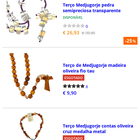
Terço Medjugorje pedra
semipreciosa transparente
DISPONÍVEL
0
€ 26,93
€ 35,90
-25
%
Terço de Medjugorje madeira
oliveira fio tau
ESGOTADO
8
€ 9,90
Terço Medjugorje contas oliveira
cruz medalha metal
ESGOTADO