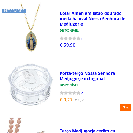
NOVIDADES
Colar Amen em latão dourado
medalha oval Nossa Senhora de
Medjugorje
DISPONÍVEL
0
€ 59,90
Porta-terço Nossa Senhora
Medjugorje octogonal
DISPONÍVEL
0
€ 0,27
€ 0,29
-7
%
Terço Medjugorje cerâmica