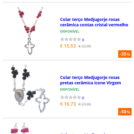
Colar terço Medjugorje rosas
cerâmica contas cristal vermelho
DISPONÍVEL
0
€ 15,53
€ 23,90
-35
%
Colar terço Medjugorje rosas
pretas cerâmica ícone Virgem
DISPONÍVEL
0
€ 16,73
€ 23,90
-30
%