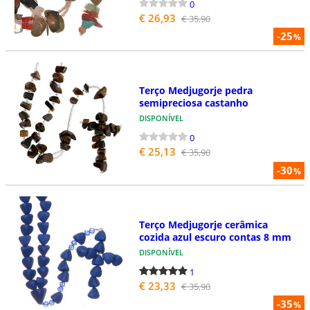
0
€ 26,93
€ 35,90
-25
%
Terço Medjugorje pedra
semipreciosa castanho
DISPONÍVEL
0
€ 25,13
€ 35,90
-30
%
Terço Medjugorje cerâmica
cozida azul escuro contas 8 mm
DISPONÍVEL
1
€ 23,33
€ 35,90
-35
%