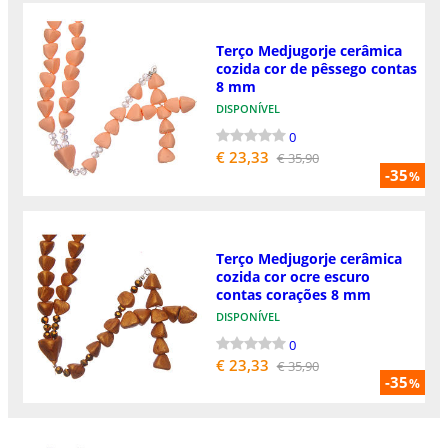
Terço Medjugorje cerâmica
cozida cor de pêssego contas
8 mm
DISPONÍVEL
0
€ 23,33
€ 35,90
-35
%
Terço Medjugorje cerâmica
cozida cor ocre escuro
contas corações 8 mm
DISPONÍVEL
0
€ 23,33
€ 35,90
-35
%