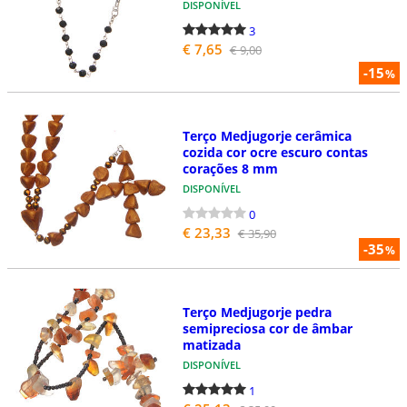
DISPONÍVEL
3
€ 7,65
€ 9,00
-15
%
Terço Medjugorje cerâmica
cozida cor ocre escuro contas
corações 8 mm
DISPONÍVEL
0
€ 23,33
€ 35,90
-35
%
Terço Medjugorje pedra
semipreciosa cor de âmbar
matizada
DISPONÍVEL
1