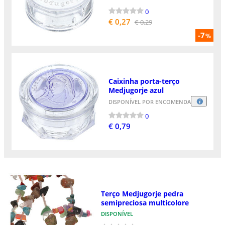
0
€ 0,27
€ 0,29
-7
%
Caixinha porta-terço
Medjugorje azul
DISPONÍVEL POR ENCOMENDA
0
€ 0,79
Terço Medjugorje pedra
semipreciosa multicolore
DISPONÍVEL