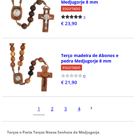
Medjugorje 8 mm
ESGOTADO
3
€ 23,90
Terço madeira de Abonos e
pedra Medjugorje 8 mm
ESGOTADO
0
€ 21,90
1
2
3
4
Terços e Porta Terços Nossa Senhora de Medjugorje
.