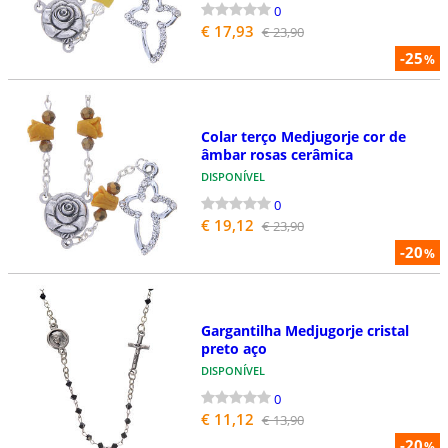
0
€ 17,93
€ 23,90
-25
%
Colar terço Medjugorje cor de
âmbar rosas cerâmica
DISPONÍVEL
0
€ 19,12
€ 23,90
-20
%
Gargantilha Medjugorje cristal
preto aço
DISPONÍVEL
0
€ 11,12
€ 13,90
-20
%