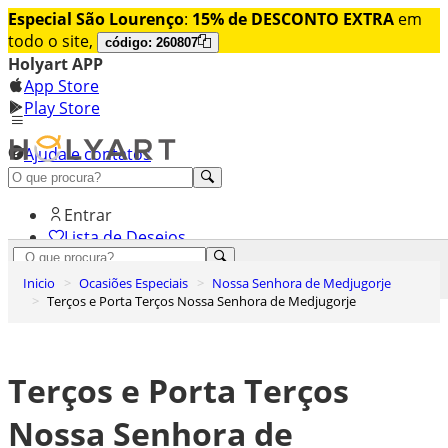
Especial São Lourenço
:
15% de DESCONTO EXTRA
em
todo o site,
código: 260807
Holyart APP
App Store
Play Store
Ajuda e contatos
Conheça premium
Entrar
Lista de Desejos
0
Inicio
Ocasiões Especiais
Nossa Senhora de Medjugorje
Carrinho de Compras
Terços e Porta Terços Nossa Senhora de Medjugorje
Terços e Porta Terços
Nossa Senhora de