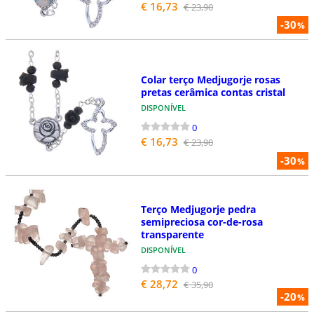
€ 16,73
€ 23,90
-30
%
Colar terço Medjugorje rosas
pretas cerâmica contas cristal
DISPONÍVEL
0
€ 16,73
€ 23,90
-30
%
Terço Medjugorje pedra
semipreciosa cor-de-rosa
transparente
DISPONÍVEL
0
€ 28,72
€ 35,90
-20
%