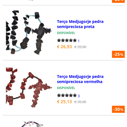
Terço Medjugorje pedra
semipreciosa preta
DISPONÍVEL
1
€ 26,93
€ 35,90
-25
%
Terço Medjugorje pedra
semipreciosa vermelha
DISPONÍVEL
3
€ 25,13
€ 35,90
-30
%