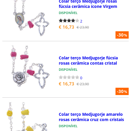
Colar terço Medjugorje rosas
fúcsia cerâmica ícone Virgem
DISPONÍVEL
2
€ 16,73
€ 23,90
-30
%
Colar terço Medjugorje fúcsia
rosas cerâmica contas cristal
DISPONÍVEL
0
€ 16,73
€ 23,90
-30
%
Colar terço Medjugorje amarelo
rosas cerâmica cruz com cristais
DISPONÍVEL