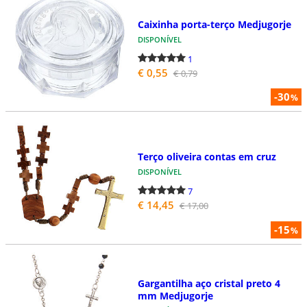
Caixinha porta-terço Medjugorje
DISPONÍVEL
1
€ 0,55
€ 0,79
-30
%
Terço oliveira contas em cruz
DISPONÍVEL
7
€ 14,45
€ 17,00
-15
%
Gargantilha aço cristal preto 4
mm Medjugorje