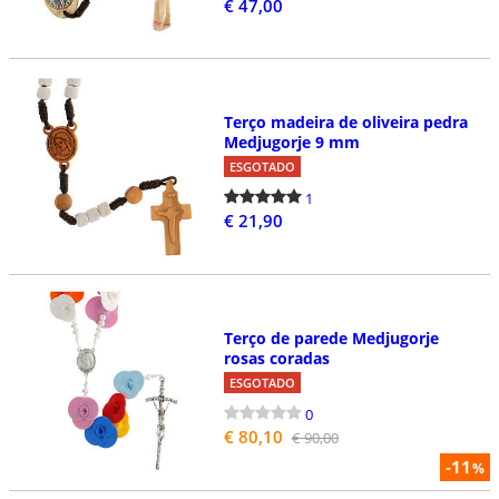
€ 47,00
Terço madeira de oliveira pedra
Medjugorje 9 mm
ESGOTADO
1
€ 21,90
Terço de parede Medjugorje
rosas coradas
ESGOTADO
0
€ 80,10
€ 90,00
-11
%