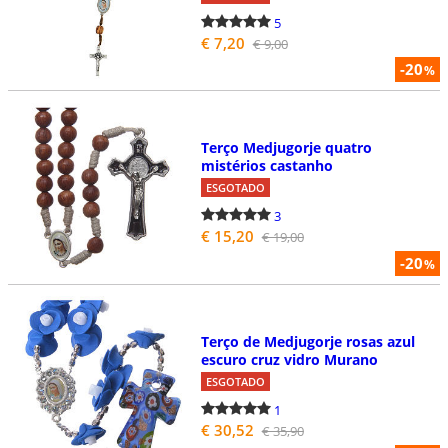
5
€ 7,20
€ 9,00
-20
%
Terço Medjugorje quatro
mistérios castanho
ESGOTADO
3
€ 15,20
€ 19,00
-20
%
Terço de Medjugorje rosas azul
escuro cruz vidro Murano
ESGOTADO
1
€ 30,52
€ 35,90