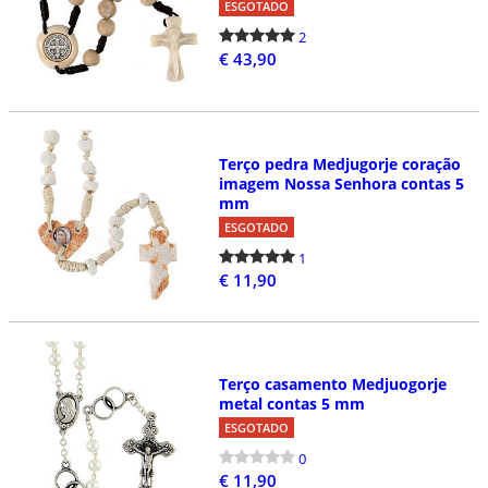
ESGOTADO
2
€ 43,90
Terço pedra Medjugorje coração
imagem Nossa Senhora contas 5
mm
ESGOTADO
1
€ 11,90
Terço casamento Medjuogorje
metal contas 5 mm
ESGOTADO
0
€ 11,90