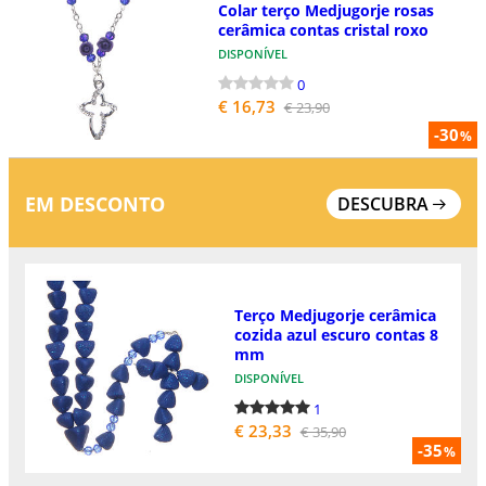
Colar terço Medjugorje rosas
cerâmica contas cristal roxo
DISPONÍVEL
0
€ 16,73
€ 23,90
-30
%
EM DESCONTO
DESCUBRA
Terço Medjugorje cerâmica
cozida azul escuro contas 8
mm
DISPONÍVEL
1
€ 23,33
€ 35,90
-35
%