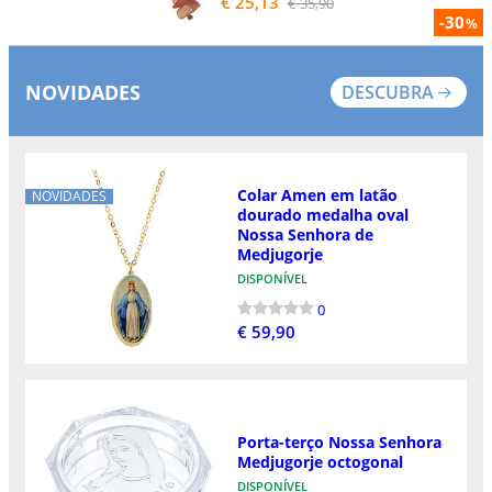
€ 25,13
€ 35,90
-30
%
NOVIDADES
DESCUBRA
Colar Amen em latão
NOVIDADES
dourado medalha oval
Nossa Senhora de
Medjugorje
DISPONÍVEL
0
€ 59,90
Porta-terço Nossa Senhora
Medjugorje octogonal
DISPONÍVEL