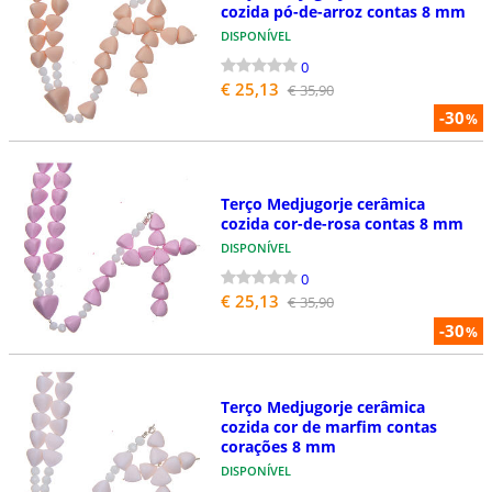
cozida pó-de-arroz contas 8 mm
DISPONÍVEL
0
€ 25,13
€ 35,90
-30
%
Terço Medjugorje cerâmica
cozida cor-de-rosa contas 8 mm
DISPONÍVEL
0
€ 25,13
€ 35,90
-30
%
Terço Medjugorje cerâmica
cozida cor de marfim contas
corações 8 mm
DISPONÍVEL