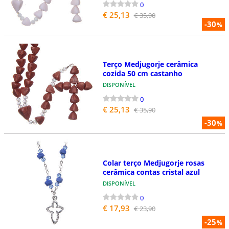
0
€ 25,13
€ 35,90
-30
%
Terço Medjugorje cerâmica
cozida 50 cm castanho
DISPONÍVEL
0
€ 25,13
€ 35,90
-30
%
Colar terço Medjugorje rosas
cerâmica contas cristal azul
DISPONÍVEL
0
€ 17,93
€ 23,90
-25
%