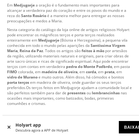
Em
Medjugorje
a oração é o fundamento mais importantes para
alcançar a verdadeira paz do coração e entre os povos do mundo e a
reza do
Santo Rosário
é a maneira melhor para entregar as nossas
preocupações e medos a Maria.
Nesta categoria do catálogo da loja online de artigos religiosos Holyart
pode encontrar os mágnificos terços e porta terços realizados
enteiramente em
Medjugorje
(Bósnia e Herzegovina), a pequena vila
conhecida em todo o mundo pelas aparições da
Santíssima Virgem
Maria
,
Reina da Paz
. Todos os artigos são
feitos à mão
por artesãos
da região, utilizando materiais naturais e originais, para criar obras de
arte sacro únicas e ricas de significado espiritual. Aqui pode encontrar
terços com contas em verdadeira
pedra do Monte Podbrdo
, em pasta
FIMO
colorada, em
madeira de oliveira
, em
corda
, em
prata
, em
vidro de Murano
e muito outros. Além disso, há cómodos e bonitos
porta terços
em madeira de oliveira, onde guardar os seus terços
preferidos.Os terços feitos em Medjugorje ajudam a comunidade local e
são perfeitos também para dar de
presentes
ou
lembrancinhas
nas
ocasiões mais importantes, como batizados, bodas, primeiras
comunhões e crismas.
Holyart app
Mais de
7000
comentários
BAIXA
Descubra agora a APP de Holyart
enviados por nossos clientes.