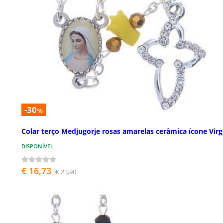
-30
%
Colar terço Medjugorje rosas amarelas cerâmica ícone Vir
DISPONÍVEL
€ 16,73
€ 23,90