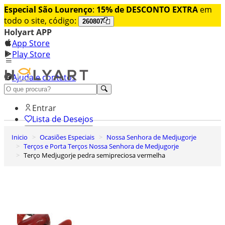
Especial São Lourenço
:
15% de DESCONTO EXTRA
em
todo o site, código:
260807
Holyart APP
App Store
Play Store
Ajuda e contatos
Conheça premium
Entrar
Lista de Desejos
Inicio
Ocasiões Especiais
Nossa Senhora de Medjugorje
0
Terços e Porta Terços Nossa Senhora de Medjugorje
Carrinho de Compras
Terço Medjugorje pedra semipreciosa vermelha