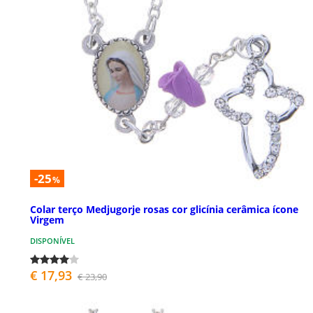
-25
%
Colar terço Medjugorje rosas cor glicínia cerâmica ícone
Virgem
DISPONÍVEL
€ 17,93
€ 23,90