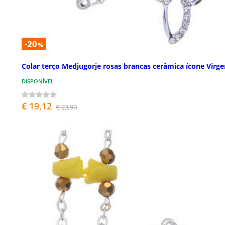
-20
%
Colar terço Medjugorje rosas brancas cerâmica ícone Virg
DISPONÍVEL
€ 19,12
€ 23,90