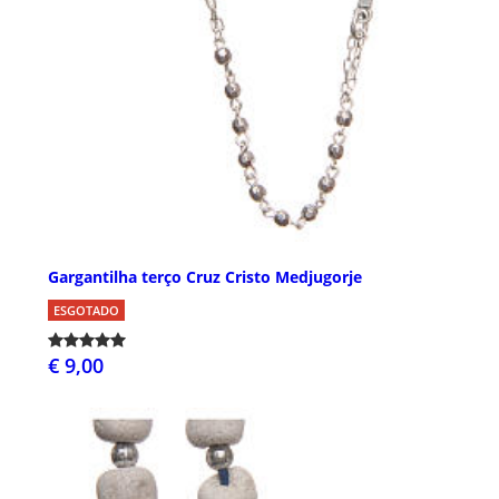
Gargantilha terço Cruz Cristo Medjugorje
ESGOTADO
€ 9,00