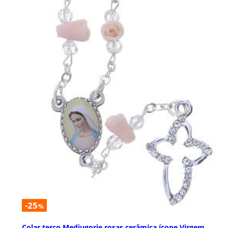
-25
%
Colar terço Medjugorje rosas cerâmica ícone Virgem