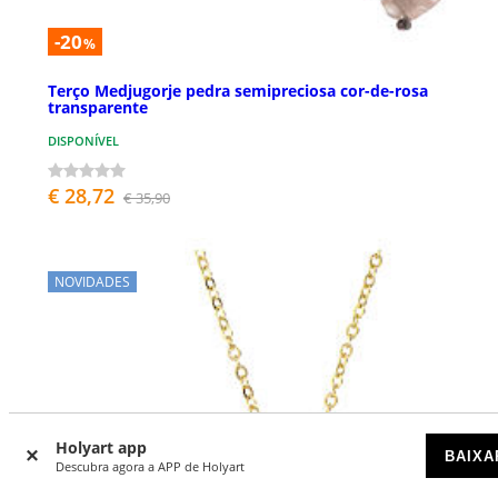
-20
%
Terço Medjugorje pedra semipreciosa cor-de-rosa
transparente
DISPONÍVEL
€ 28,72
€ 35,90
NOVIDADES
Holyart app
BAIXA
Descubra agora a APP de Holyart