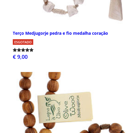
Terço Medjugorje pedra e fio medalha coração
ESGOTADO
€ 9,00