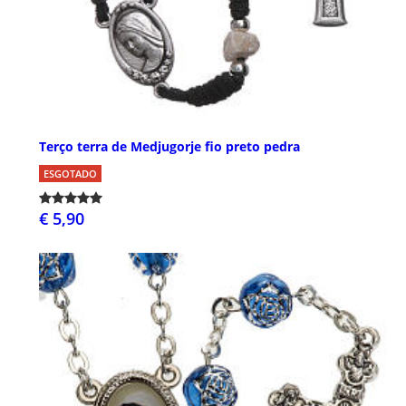
Terço terra de Medjugorje fio preto pedra
ESGOTADO
€ 5,90