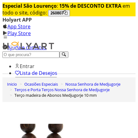
Especial São Lourenço
:
15% de DESCONTO EXTRA
em
todo o site, código:
260807
Holyart APP
App Store
Play Store
Ajuda e contatos
Conheça premium
Entrar
Lista de Desejos
Inicio
Ocasiões Especiais
Nossa Senhora de Medjugorje
0
Terços e Porta Terços Nossa Senhora de Medjugorje
Carrinho de Compras
Terço madeira de Abonos Medjugorje 10 mm