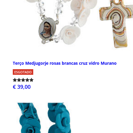
Terço Medjugorje rosas brancas cruz vidro Murano
ESGOTADO
€ 39,00