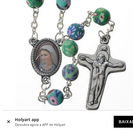
Holyart app
BAIXA
Descubra agora a APP de Holyart
Terço fimo verde flores 6 mm terra de Medjugorje