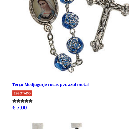
Terço Medjugorje rosas pvc azul metal
ESGOTADO
€ 7,00