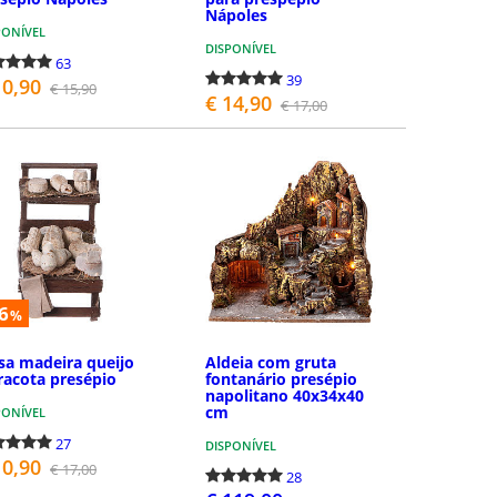
Nápoles
PONÍVEL
DISPONÍVEL
63
39
10,90
€ 15,90
€ 14,90
€ 17,00
COMPRAR
COMPRAR
6
%
a madeira queijo
Aldeia com gruta
racota presépio
fontanário presépio
napolitano 40x34x40
cm
PONÍVEL
27
DISPONÍVEL
10,90
€ 17,00
28