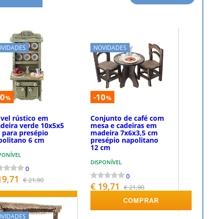
OVIDADES
NOVIDADES
10
-10
%
%
vel rústico em
Conjunto de café com
deira verde 10x5x5
mesa e cadeiras em
 para presépio
madeira 7x6x3,5 cm
politano 6 cm
presépio napolitano
12 cm
PONÍVEL
DISPONÍVEL
0
0
19,71
€ 21,90
€ 19,71
€ 21,90
COMPRAR
COMPRAR
OVIDADES