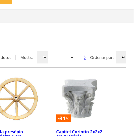
odutos
Mostrar
Ordenar por:
-31
%
a presépio
Capitel Coríntio 2x2x2