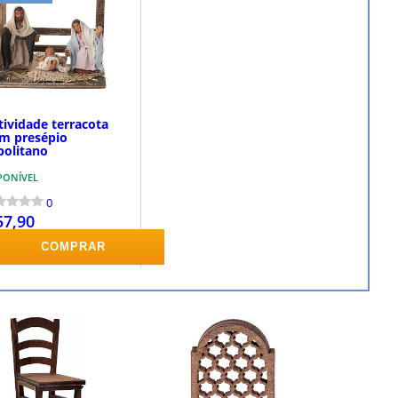
tividade terracota
cm presépio
politano
PONÍVEL
0
57,90
COMPRAR