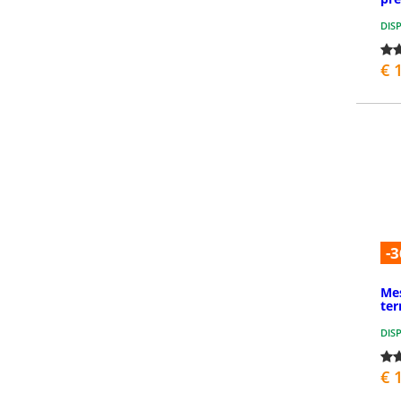
DIS
€ 
-3
Mes
ter
DIS
€ 