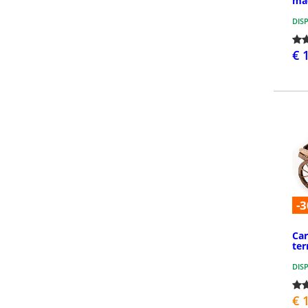
ma
DIS
€ 
-3
Car
ter
DIS
€ 