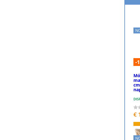
N
-
Mó
ma
cm
na
DIS
€ 
N