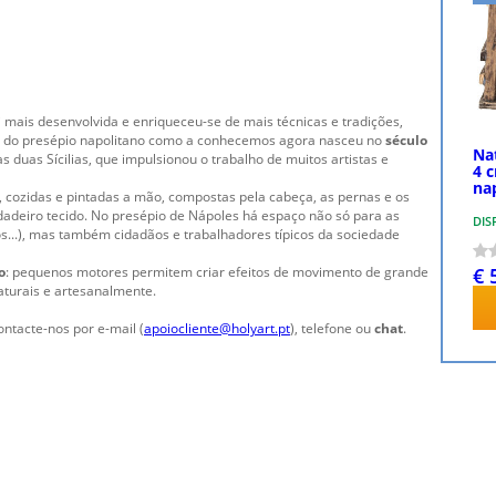
i mais desenvolvida e enriqueceu-se de mais técnicas e tradições,
ção do presépio napolitano como a conhecemos agora nasceu no
século
Na
s duas Sícilias, que impulsionou o trabalho de muitos artistas e
4 
na
 cozidas e pintadas a mão, compostas pela cabeça, as pernas e os
dadeiro tecido. No presépio de Nápoles há espaço não só para as
DIS
jos...), mas também cidadãos e trabalhadores típicos da sociedade
€ 
o
: pequenos motores permitem criar efeitos de movimento de grande
naturais e artesanalmente.
ontacte-nos por e-mail (
apoiocliente@holyart.pt
), telefone ou
chat
.