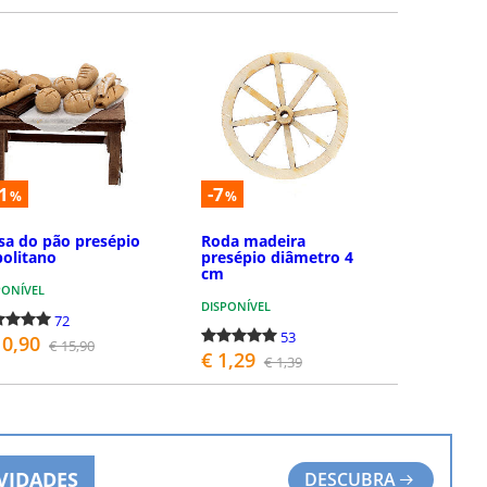
COMPRAR
COMPRAR
1
-7
%
%
a do pão presépio
Roda madeira
olitano
presépio diâmetro 4
cm
PONÍVEL
DISPONÍVEL
72
53
10,90
€ 15,90
€ 1,29
€ 1,39
COMPRAR
COMPRAR
VIDADES
DESCUBRA