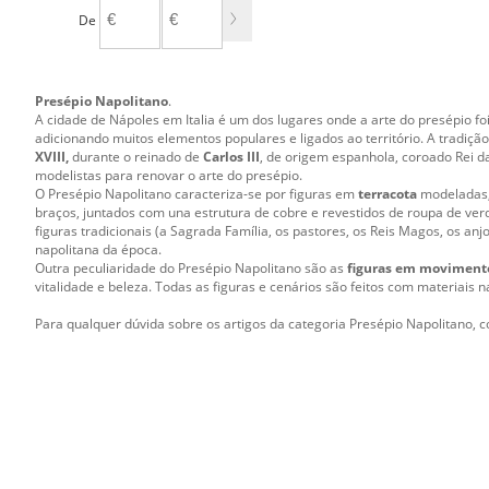
De
A
Presépio Napolitano
.
A cidade de Nápoles em Italia é um dos lugares onde a arte do presépio fo
adicionando muitos elementos populares e ligados ao território. A tradi
XVIII,
durante o reinado de
Carlos III
, de origem espanhola, coroado Rei da
modelistas para renovar o arte do presépio.
O Presépio Napolitano caracteriza-se por figuras em
terracota
modeladas,
braços, juntados com una estrutura de cobre e revestidos de roupa de ver
figuras tradicionais (a Sagrada Família, os pastores, os Reis Magos, os an
napolitana da época.
Outra peculiaridade do Presépio Napolitano são as
figuras em moviment
vitalidade e beleza. Todas as figuras e cenários são feitos com materiais 
Para qualquer dúvida sobre os artigos da categoria Presépio Napolitano, c