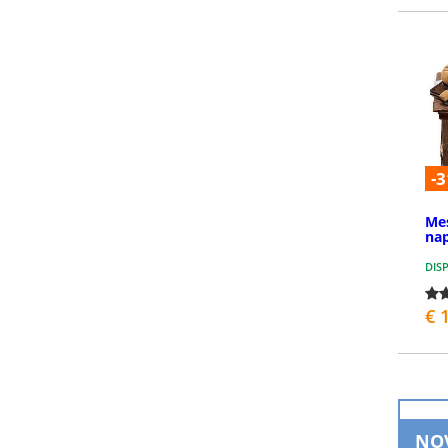
-3
Mes
nap
DIS
€ 
NO