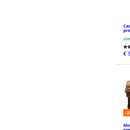
Cad
pre
DIS
€ 
-3
Mes
pre