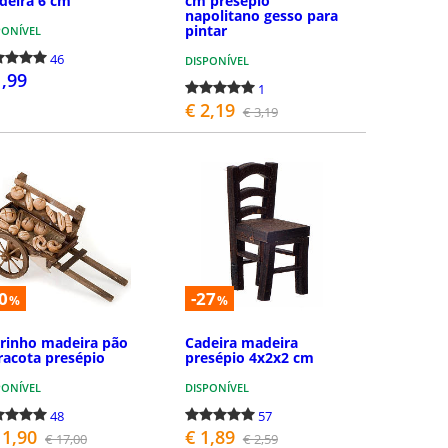
deira 6 cm
cm presépio
napolitano gesso para
pintar
PONÍVEL
46
DISPONÍVEL
1,99
1
€ 2,19
€ 3,19
COMPRAR
COMPRAR
0
-27
%
%
rinho madeira pão
Cadeira madeira
racota presépio
presépio 4x2x2 cm
PONÍVEL
DISPONÍVEL
48
57
11,90
€ 1,89
€ 17,00
€ 2,59