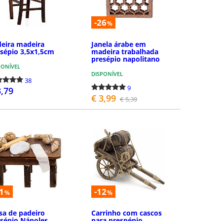
-26
%
eira madeira
Janela árabe em
sépio 3,5x1,5cm
madeira trabalhada
presépio napolitano
PONÍVEL
DISPONÍVEL
38
9
3,79
€ 3,99
€ 5,39
COMPRAR
COMPRAR
1
-12
%
%
a de padeiro
Carrinho com cascos
sépio Nápoles
para prespépio