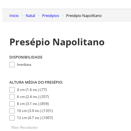
Inicio
Natal
Presépios
Presépio Napolitano
Presépio Napolitano
DISPONIBILIDADE
Imediata
ALTURA MÉDIA DO PRESÉPIO:
4 cm (1.6 inc.) (77)
6 cm (2.4 inc.) (357)
8 cm (3.1 inc.) (859)
10 cm (3.9 inc.) (1351)
12 cm (4.7 inc.) (1007)
Mais Resultados