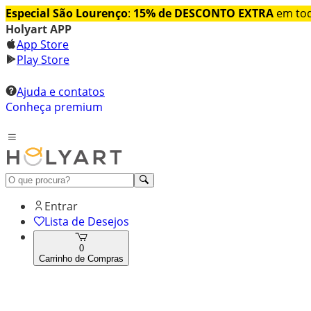
Especial São Lourenço
:
15% de DESCONTO EXTRA
em tod
Holyart APP
App Store
Play Store
Ajuda e contatos
Conheça premium
Entrar
Lista de Desejos
0
Carrinho de Compras