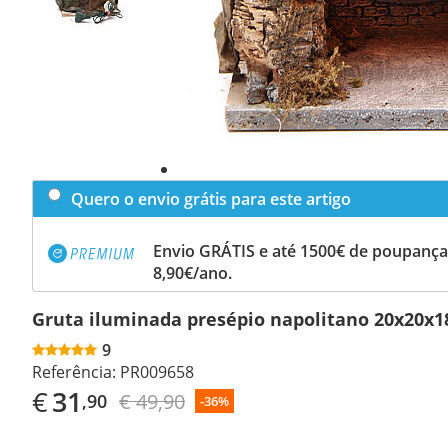
Quero o envio grátis para este artigo
Envio GRÁTIS e até 1500€ de poupança
8,90€/ano.
Gruta iluminada presépio napolitano 20x20x1
9
Referência:
PR009658
€
31
€ 49,90
,90
-36%