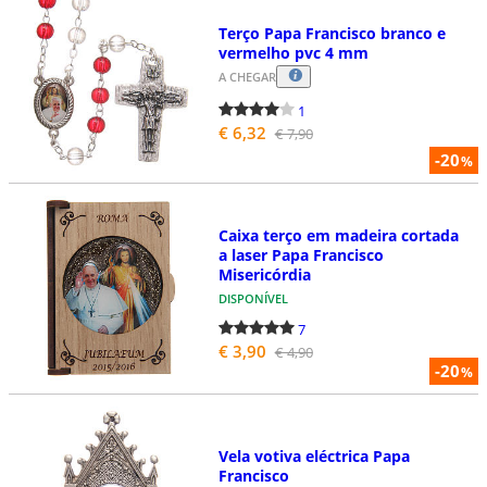
Terço Papa Francisco branco e
vermelho pvc 4 mm
A CHEGAR
1
€ 6,32
€ 7,90
-20
%
Caixa terço em madeira cortada
a laser Papa Francisco
Misericórdia
DISPONÍVEL
7
€ 3,90
€ 4,90
-20
%
Vela votiva eléctrica Papa
Francisco