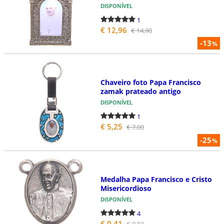
DISPONÍVEL
1
€ 12,96
€ 14,90
-13
%
Chaveiro foto Papa Francisco
zamak prateado antigo
DISPONÍVEL
1
€ 5,25
€ 7,00
-25
%
Medalha Papa Francisco e Cristo
Misericordioso
DISPONÍVEL
4
€ 0,41
€ 0,59