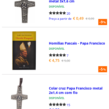
metal 3x1,6 cm
DISPONÍVEL
20
€ 0,49
€ 0,99
Preço a partir de
-9
%
Homilias Pascais - Papa Francisco
DISPONÍVEL
7
€ 4,75
€ 5,00
-5
%
Colar cruz Papa Francisco metal
2x1,4 cm com fio
DISPONÍVEL
15