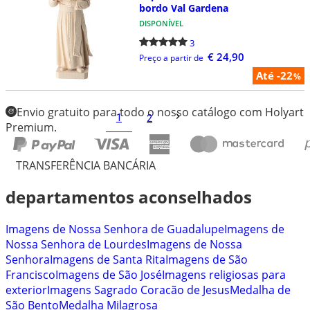
bordo Val Gardena
DISPONÍVEL
3
€ 24,90
Preço a partir de
Até -22
%
Envio gratuito para todo o nosso catálogo com Holyart
1
2
Premium.
TRANSFERÊNCIA BANCÁRIA
departamentos aconselhados
Imagens de Nossa Senhora de Guadalupe
Imagens de
Nossa Senhora de Lourdes
Imagens de Nossa
Senhora
Imagens de Santa Rita
Imagens de São
Francisco
Imagens de São José
Imagens religiosas para
exterior
Imagens Sagrado Coracão de Jesus
Medalha de
São Bento
Medalha Milagrosa