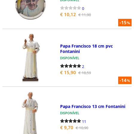
0
€ 10,12
€ 11,90
-15
%
Papa Francisco 18 cm pvc
Fontanini
DISPONÍVEL
2
€ 15,90
€ 18,59
-14
%
Papa Francisco 13 cm Fontanini
DISPONÍVEL
11
€ 9,70
€ 10,90