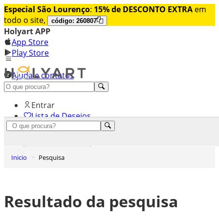
Especial São Lourenço
:
15% de DESCONTO EXTRA
em
todo o site,
código: 260807
Holyart APP
App Store
Play Store
Ajuda e contatos
Conheça premium
Entrar
Lista de Desejos
0
Carrinho de Compras
Inicio
Pesquisa
Resultado da pesquisa