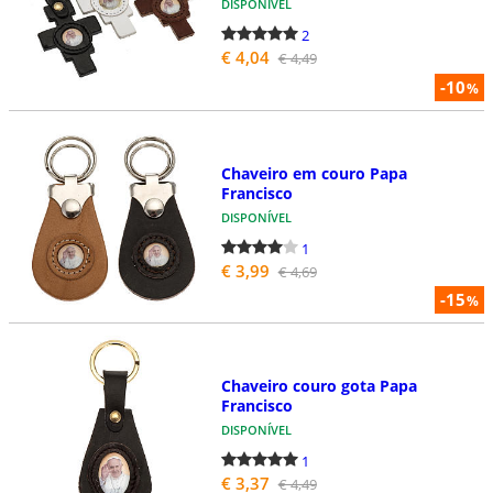
DISPONÍVEL
2
€ 4,04
€ 4,49
-10
%
Chaveiro em couro Papa
Francisco
DISPONÍVEL
1
€ 3,99
€ 4,69
-15
%
Chaveiro couro gota Papa
Francisco
DISPONÍVEL
1
€ 3,37
€ 4,49