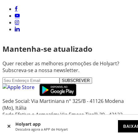
Mantenha-se atualizado
Quer receber as melhores promoções de Holyart?
Subscreva-se a nossa newsletter.
SUBSCREVER
Sede Social: Via Martiniana n° 325/B - 41126 Modena
(Mo), Itália
Sede Efetiva e Armazém: Via Emore Tirelli 30 - 42122
Reggio Emilia (Re), Itália
Holyart app
BAIXA
Capital Social: 1.297.719,24 €
Descubra agora a APP de Holyart
Registo Comercial de Modena - REA: MO - 357734