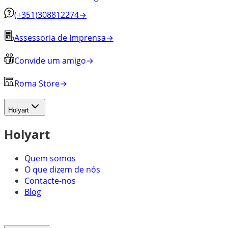
(+351)308812274
→
Assessoria de Imprensa
→
Convide um amigo
→
Roma Store
→
Holyart
Holyart
Quem somos
O que dizem de nós
Contacte-nos
Blog