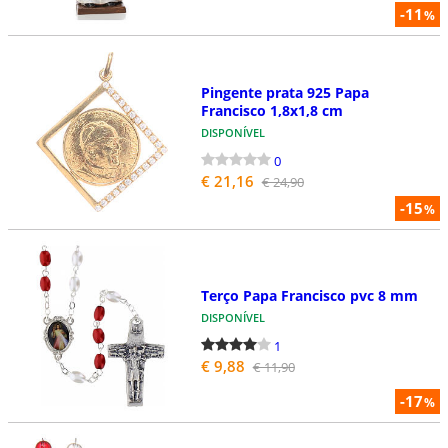
-11
%
Pingente prata 925 Papa
Francisco 1,8x1,8 cm
DISPONÍVEL
0
€ 21,16
€ 24,90
-15
%
Terço Papa Francisco pvc 8 mm
DISPONÍVEL
1
€ 9,88
€ 11,90
-17
%