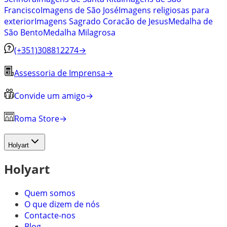
Francisco
Imagens de São José
Imagens religiosas para
exterior
Imagens Sagrado Coracão de Jesus
Medalha de
São Bento
Medalha Milagrosa
(+351)308812274
→
Assessoria de Imprensa
→
Convide um amigo
→
Roma Store
→
Holyart
Holyart
Quem somos
O que dizem de nós
Contacte-nos
Blog