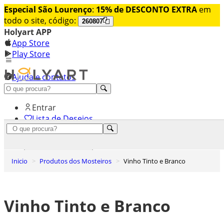
Especial São Lourenço
:
15% de DESCONTO EXTRA
em
todo o site, código:
260807
Holyart APP
App Store
Play Store
Ajuda e contatos
Conheça premium
Entrar
Lista de Desejos
0
Carrinho de Compras
Inicio
Produtos dos Mosteiros
Vinho Tinto e Branco
Vinho Tinto e Branco