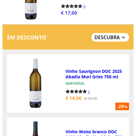
3
€ 17,00
EM DESCONTO
DESCUBRA
Vinho Sauvignon DOC 2025
Abadia Muri Gries 750 ml
DISPONÍVEL
2
€ 14,90
€ 18,70
-20
%
Vinho Weiss branco DOC