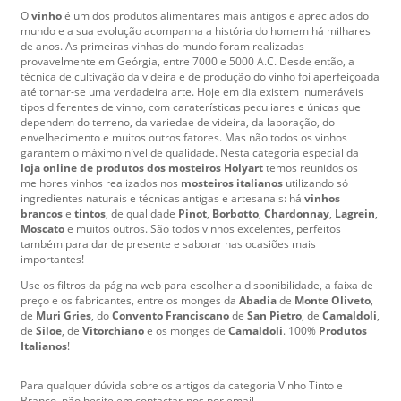
O
vinho
é um dos produtos alimentares mais antigos e apreciados do
mundo e a sua evolução acompanha a história do homem há milhares
de anos. As primeiras vinhas do mundo foram realizadas
provavelmente em Geórgia, entre 7000 e 5000 A.C. Desde então, a
técnica de cultivação da videira e de produção do vinho foi aperfeiçoada
até tornar-se uma verdadeira arte. Hoje em dia existem inumeráveis
tipos diferentes de vinho, com caraterísticas peculiares e únicas que
dependem do terreno, da variedae de videira, da laboração, do
envelhecimento e muitos outros fatores. Mas não todos os vinhos
garantem o máximo nível de qualidade. Nesta categoria especial da
loja online de produtos dos mosteiros Holyart
temos reunidos os
melhores vinhos realizados nos
mosteiros italianos
utilizando só
ingredientes naturais e técnicas antigas e artesanais: há
vinhos
brancos
e
tintos
, de qualidade
Pinot
,
Borbotto
,
Chardonnay
,
Lagrein
,
Moscato
e muitos outros. São todos vinhos excelentes, perfeitos
também para dar de presente e saborar nas ocasiões mais
importantes!
Use os filtros da página web para escolher a disponibilidade, a faixa de
preço e os fabricantes, entre os monges da
Abadia
de
Monte Oliveto
,
de
Muri Gries
, do
Convento Franciscano
de
San Pietro
, de
Camaldoli
,
de
Siloe
, de
Vitorchiano
e os monges de
Camaldoli
. 100%
Produtos
Italianos
!
Para qualquer dúvida sobre os artigos da categoria Vinho Tinto e
Branco, não hesite em contactar-nos por email