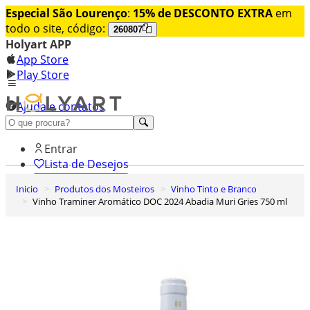
Especial São Lourenço
:
15% de DESCONTO EXTRA
em
todo o site, código:
260807
Holyart APP
App Store
Play Store
Ajuda e contatos
Conheça premium
Entrar
Lista de Desejos
Inicio
Produtos dos Mosteiros
Vinho Tinto e Branco
0
Vinho Traminer Aromático DOC 2024 Abadia Muri Gries 750 ml
Carrinho de Compras