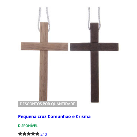
281
48
Presentes da Primeira
Terç
Comunhão
Terços 
especial
Nesta categoria, pode encontrar muitas
religios
ideias de presentes para a Primeira
mais bon
Comunhão. Seleccionámos uma vasta
gama de artigos adequado...
DESCONTOS POR QUANTIDADE
Pequena cruz Comunhão e Crisma
DISPONÍVEL
240