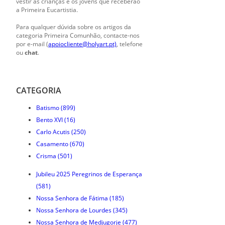
vestir as crianças e os jovens que receberão
a Primeira Eucartistia.
Para qualquer dúvida sobre os artigos da
categoria Primeira Comunhão, contacte-nos
por e-mail (
apoiocliente@holyart.pt)
, telefone
ou
chat
.
CATEGORIA
Batismo
(899)
Bento XVI
(16)
Carlo Acutis
(250)
Casamento
(670)
Crisma
(501)
Jubileu 2025 Peregrinos de Esperança
(581)
Nossa Senhora de Fátima
(185)
Nossa Senhora de Lourdes
(345)
Nossa Senhora de Medjugorje
(477)