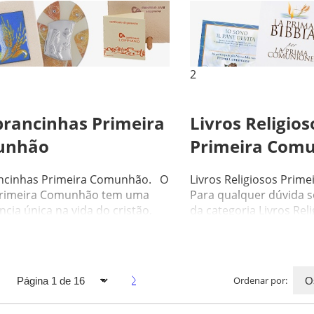
2
rancinhas Primeira
Livros Religios
unhão
Primeira Com
cinhas Primeira Comunhão. O
Livros Religiosos Pri
Primeira Comunhão tem uma
Para qualquer dúvida s
cia única na vida do cristão,
da categoria Livros Rel
 o primeiro enc...
Comunhão, não ...
Ordenar por: