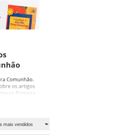
os
unhão
meira Comunhão.
obre os artigos
igiosos Primeira