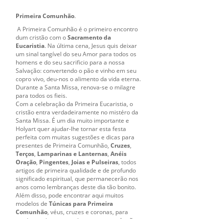
Primeira Comunhão
.
A Primeira Comunhão é o primeiro encontro
dum cristão com o
Sacramento da
Eucaristia
. Na última cena, Jesus quis deixar
um sinal tangível do seu Amor para todos os
homens e do seu sacrificio para a nossa
Salvação: convertendo o pão e vinho em seu
copro vivo, deu-nos o alimento da vida eterna.
Durante a Santa Missa, renova-se o milagre
para todos os fieis.
Com a celebraçâo da Primeira Eucaristia, o
cristão entra verdadeiramente no mistéro da
Santa Missa. É um dia muito importante e
Holyart quer ajudar-lhe tornar esta festa
perfeita com muitas sugestões e dicas para
presentes de Primeira Comunhão,
Cruzes
,
Terços
,
Lamparinas e Lanternas
,
Anéis
Oração
,
Pingentes
,
Joias e Pulseiras
, todos
artigos de primeira qualidade e de profundo
significado espiritual, que permanecerão nos
anos como lembranças deste dia tão bonito.
Além disso, pode encontrar aqui muitos
modelos de
Túnicas para Primeira
Comunhão
, véus, cruzes e coronas, para