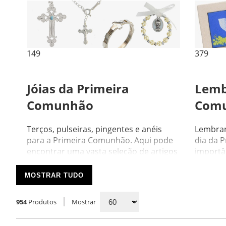
149
379
Jóias da Primeira
Lemb
Comunhão
Com
Terços, pulseiras, pingentes e anéis
Lembran
para a Primeira Comunhão. Aqui pode
dia da 
encontrar uma vasta seleção de artigos
importân
feitos de diferentes ...
porque é
MOSTRAR TUDO
954
Produtos
Mostrar