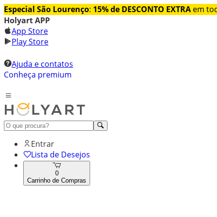
Especial São Lourenço
:
15% de DESCONTO EXTRA
em tod
Holyart APP
App Store
Play Store
Ajuda e contatos
Conheça premium
Entrar
Lista de Desejos
0
Carrinho de Compras