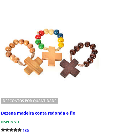
131
os e Dezenas
Túnicas Primei
Comunhão
e Dezenas. Nesta categoria
 da loja online de artigos
Túnicas Primeira Comu
os Holyart pode encontrar os
Comunhão é o momento
itos terços e deze...
primeira vez, o fiel cri
Corpo e o Sangue de ...
DESCONTOS POR QUANTIDADE
Dezena madeira conta redonda e fio
DISPONÍVEL
136