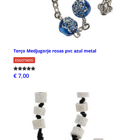
Terço Medjugorje rosas pvc azul metal
ESGOTADO
€ 7,00