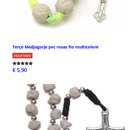
Terço Medjugorje pvc rosas fio multicolore
ESGOTADO
€ 5,90