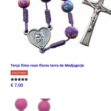
Terço fimo roxo flores terra de Medjugorje
ESGOTADO
€ 7,00