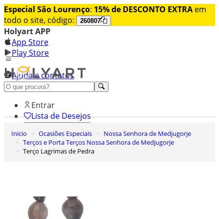
Especial São Lourenço
:
15% de DESCONTO EXTRA
em
todo o site, código:
260807
Holyart APP
App Store
Play Store
Ajuda e contatos
Conheça premium
Entrar
Lista de Desejos
Inicio
Ocasiões Especiais
Nossa Senhora de Medjugorje
0
Terços e Porta Terços Nossa Senhora de Medjugorje
Carrinho de Compras
Terço Lagrimas de Pedra