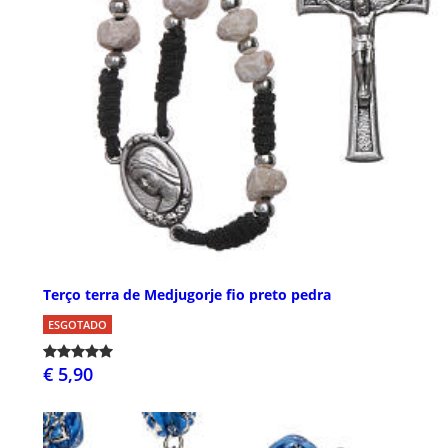
Terço terra de Medjugorje fio preto pedra
ESGOTADO
€ 5,90